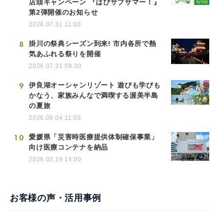
店頭キャンペーン 『はぴサブサマー！』
第2弾開催のお知らせ
2026.07.31 11:00
8
掛川の祭典シーズン到来! 市内各所で熱
気あふれる祭りを開催
2026.07.31 09:30
9
伊良湖オーシャンリゾート 遊びも学びも
かなう、家族みんなで満喫する渥美半島
の夏旅
2026.08.04 11:00
10
愛媛県「災害時医療提供体制確保事業」
向け医療コンテナを納品
2026.03.19 14:00
お客様の声・活用事例