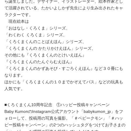
ら誕生しました。デザイナー、イラストレーター、絵本作家とし
て活躍されている、たかいよしかず先生により生み出されたキャ
ラクターです。
現在絵本は
「おはなし・くろくま」シリーズ、
「わくわく くろくま」シリーズ、
「くろくまくんのことばえほん」シリーズ、
「くろくまくんの かたりかけえほん」シリーズ、
その他にも『くろくまくんのとけいえほん』
『くろくまくんのたんぐらむえほん』
『くろくまくんのかずあそび・すごろくえほん』など３０冊にも
なります。
ほかにも「くろくまくんの１０までかぞえてバス」などの玩具も
人気です。
■くろくまくん10周年記念 ①ハッピー投稿キャンペーン
Baby KumonのInstagram公式アカウント「babykumon_jp」をフ
ォローして、投稿用の写真を撮影。「＃ベビークモン」「＃ハッ
ピー投稿キャンペーン」の2つのハッシュタグをつけてお子さまの