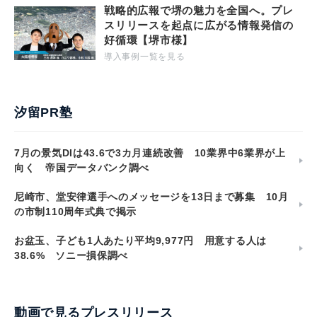
戦略的広報で堺の魅力を全国へ。プレ
スリリースを起点に広がる情報発信の
好循環【堺市様】
導入事例一覧を見る
汐留PR塾
7月の景気DIは43.6で3カ月連続改善 10業界中6業界が上
向く 帝国データバンク調べ
尼崎市、堂安律選手へのメッセージを13日まで募集 10月
の市制110周年式典で掲示
お盆玉、子ども1人あたり平均9,977円 用意する人は
38.6% ソニー損保調べ
動画で見るプレスリリース