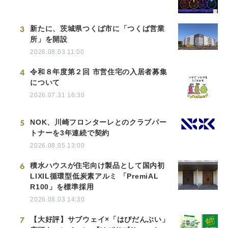
3
新たに、茨城県つくば市に「つくば営業
所」を開設
2026.08.03 11:00
4
令和８年度第２回 市営住宅の入居者募集
について
2026.07.31 16:30
5
NOK、川崎フロンターレとのクラブパー
トナーを3年連続で契約
2026.08.05 13:00
6
積水ハウスが住宅向け製品として国内初
LIXIL循環型低炭素アルミ 「PremiAL
R100」を標準採用
2026.08.03 14:30
7
【大好評】サブウェイ×「はぴだんぶい」