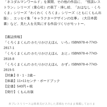
「ネコダルマンワールド」を展開。その他の作品に、『怪談レス
トラン』シリーズ（童心社）の装丁・挿し絵、『おはなし・くろ
くま』シリーズ『わくわく くろくま』シリーズ（ともにくもん出
版）、エッセイ集『キャラクターデザインの仕事』（大日本図
書）など。見た人を元気にする作品づくりがモットー。
【書誌情報】
『くろくまくんの かたりかけえほん いろ』ISBN978-4-7743-
2817-1
『くろくまくんの かたりかけえほん おと』ISBN978-4-7743-
2818-8
『くろくまくんの かたりかけえほん かず』ISBN978-4-7743-
2819-5
【対象】0・1・2歳～
【体裁】11×11センチ・ボードブック
【定価】540円＋税
【発行】くもん出版
本プレスリリースは発表元が入力した原稿をそのまま掲載しておりま