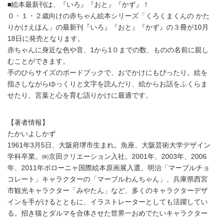
■絵本最新刊は、『いろ』『おと』『かず』！
０・１・２歳向けの赤ちゃん絵本シリーズ「くろくまくんの かた
りかけえほん」の最新刊『いろ』『おと』『かず』の３冊が10月
18日に発売となります。
赤ちゃんに身近な色や音、1から1０までの数、ものの名前に親し
むことができます。
手のひらサイズのボードブックで、おでかけにもぴったり。絵を
指さしながらゆっくりと文字を読んだり、絵からお話をふくらま
せたり、言葉と心を育む語りかけに最適です。
【著者情報】
たかいよしかず
1961年3月5日、大阪府堺市生まれ。魚座、大阪芸術大学デザイン
学科卒業。㈱京田クリエーション入社。2001年、2003年、2006
年、2011年ボローニャ国際絵本原画展入選。明治「マーブルチョ
コレート」キャラクターの「マーブルわんちゃん」、兵庫県西宮
市観光キャラクター「みやたん」など、多くのキャラクターデザ
インを手がけるとともに、イラストレーターとしても活躍してい
る。招き猫とダルマを合体させた世界一おめでたいキャラクター