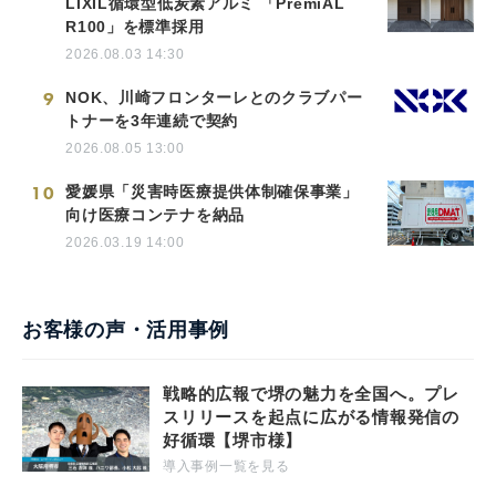
LIXIL循環型低炭素アルミ 「PremiAL
R100」を標準採用
2026.08.03 14:30
9
NOK、川崎フロンターレとのクラブパー
トナーを3年連続で契約
2026.08.05 13:00
10
愛媛県「災害時医療提供体制確保事業」
向け医療コンテナを納品
2026.03.19 14:00
お客様の声・活用事例
戦略的広報で堺の魅力を全国へ。プレ
スリリースを起点に広がる情報発信の
好循環【堺市様】
導入事例一覧を見る