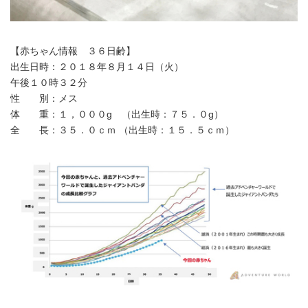
【赤ちゃん情報 ３６日齢】
出生日時：２０１８年８月１４日（火）
午後１０時３２分
性 別：メス
体 重：１，０００g （出生時：７５．０g）
全 長：３５．０ｃｍ （出生時：１５．５ｃｍ）