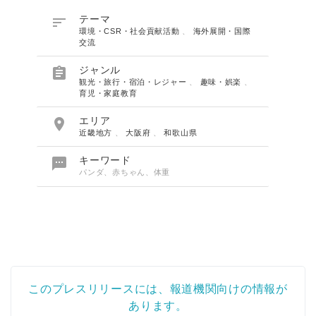

テーマ
環境・CSR・社会貢献活動
、
海外展開・国際
交流

ジャンル
観光・旅行・宿泊・レジャー
、
趣味・娯楽
、
育児・家庭教育

エリア
近畿地方
、
大阪府
、
和歌山県

キーワード
パンダ、赤ちゃん、体重
このプレスリリースには、報道機関向けの情報が
あります。