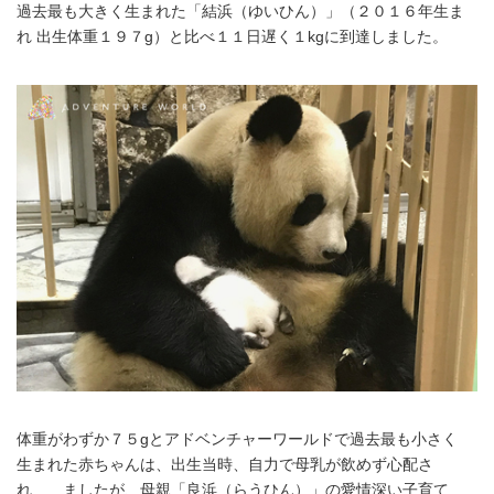
過去最も大きく生まれた「結浜（ゆいひん）」（２０１６年生ま
れ 出生体重１９７g）と比べ１１日遅く１kgに到達しました。
体重がわずか７５gとアドベンチャーワールドで過去最も小さく
生まれた赤ちゃんは、出生当時、自力で母乳が飲めず心配さ
れ ましたが、母親「良浜（らうひん）」の愛情深い子育て