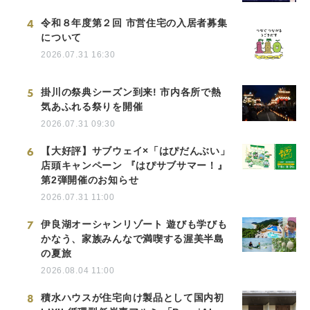
4
令和８年度第２回 市営住宅の入居者募集
について
2026.07.31 16:30
5
掛川の祭典シーズン到来! 市内各所で熱
気あふれる祭りを開催
2026.07.31 09:30
6
【大好評】サブウェイ×「はぴだんぶい」
店頭キャンペーン 『はぴサブサマー！』
第2弾開催のお知らせ
2026.07.31 11:00
7
伊良湖オーシャンリゾート 遊びも学びも
かなう、家族みんなで満喫する渥美半島
の夏旅
2026.08.04 11:00
8
積水ハウスが住宅向け製品として国内初