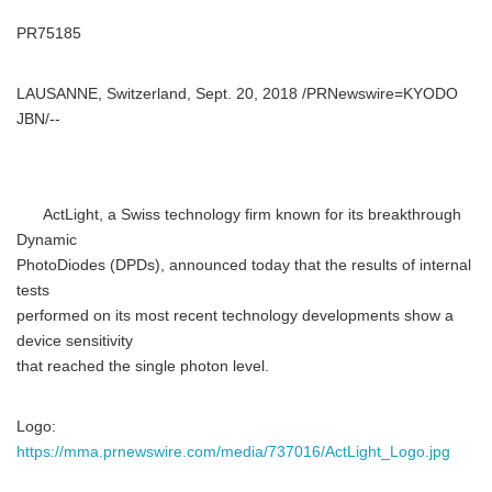
PR75185
LAUSANNE, Switzerland, Sept. 20, 2018 /PRNewswire=KYODO
JBN/--
ActLight, a Swiss technology firm known for its breakthrough
Dynamic
PhotoDiodes (DPDs), announced today that the results of internal
tests
performed on its most recent technology developments show a
device sensitivity
that reached the single photon level.
Logo:
https://mma.prnewswire.com/media/737016/ActLight_Logo.jpg