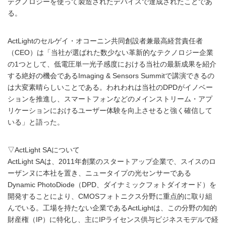
テクノロジーを使って製造されたデバイスで達成されたことであ
る。
ActLightのセルゲイ・オコーニン共同創設者兼最高経営責任者
（CEO）は「当社が選ばれた数少ない革新的なテクノロジー企業
の1つとして、低電圧単一光子感度における当社の最新成果を紹介
する絶好の機会であるImaging & Sensors Summitで講演できるの
は大変素晴らしいことである。われわれは当社のDPDがイノベー
ションを推進し、スマートフォンなどのメインストリーム・アプ
リケーションにおけるユーザー体験を向上させると強く確信して
いる」と語った。
▽ActLight SAについて
ActLight SAは、2011年創業のスタートアップ企業で、スイスのロ
ーザンヌに本社を置き、ニュータイプの光センサーである
Dynamic PhotoDiode（DPD、ダイナミックフォトダイオード）を
開発することにより、CMOSフォトニクス分野に重点的に取り組
んでいる。工場を持たない企業であるActLightは、この分野の知的
財産権（IP）に特化し、主にIPライセンス供与ビジネスモデルで経