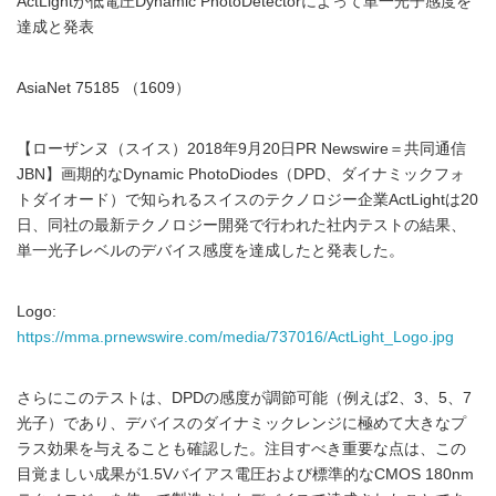
ActLightが低電圧Dynamic PhotoDetectorによって単一光子感度を
達成と発表
AsiaNet 75185 （1609）
【ローザンヌ（スイス）2018年9月20日PR Newswire＝共同通信
JBN】画期的なDynamic PhotoDiodes（DPD、ダイナミックフォ
トダイオード）で知られるスイスのテクノロジー企業ActLightは20
日、同社の最新テクノロジー開発で行われた社内テストの結果、
単一光子レベルのデバイス感度を達成したと発表した。
Logo:
https://mma.prnewswire.com/media/737016/ActLight_Logo.jpg
さらにこのテストは、DPDの感度が調節可能（例えば2、3、5、7
光子）であり、デバイスのダイナミックレンジに極めて大きなプ
ラス効果を与えることも確認した。注目すべき重要な点は、この
目覚ましい成果が1.5Vバイアス電圧および標準的なCMOS 180nm