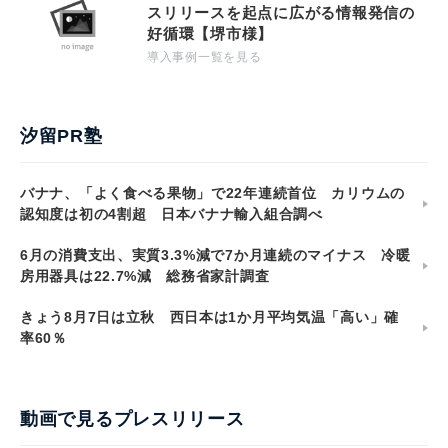
スリリースを起点に広がる情報発信の
好循環【堺市様】
導入事例一覧を見る
汐留PR塾
バナナ、「よく食べる果物」で22年連続首位 カリウムの
認知度は初の4割超 日本バナナ輸入組合調べ
6月の消費支出、実質3.3%減で7か月連続のマイナス 冷暖
房用器具は22.7%減 総務省家計調査
きょう8月7日は立秋 西日本は1か月平均気温「高い」確
率60％
動画で見るプレスリリース