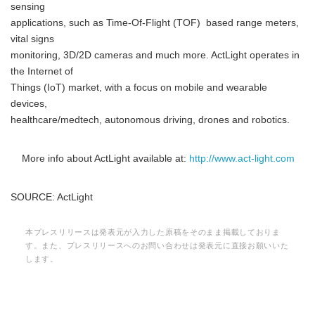
sensing
applications, such as Time-Of-Flight (TOF) based range meters,
vital signs
monitoring, 3D/2D cameras and much more. ActLight operates in
the Internet of
Things (IoT) market, with a focus on mobile and wearable
devices,
healthcare/medtech, autonomous driving, drones and robotics.
More info about ActLight available at:
http://www.act-light.com
SOURCE: ActLight
本プレスリリースは発表元が入力した原稿をそのまま掲載しておりま
す。また、プレスリリースへのお問い合わせは発表元に直接お願いいた
します。