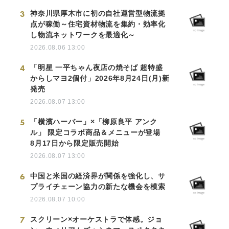
3
神奈川県厚木市に初の自社運営型物流拠
点が稼働～住宅資材物流を集約・効率化
し物流ネットワークを最適化～
2026.08.06 13:00
4
「明星 一平ちゃん夜店の焼そば 超特盛
からしマヨ2個付」2026年8月24日(月)新
発売
2026.08.07 13:00
5
「横濱ハーバー」×「柳原良平 アンク
ル」 限定コラボ商品＆メニューが登場
8月17日から限定販売開始
2026.08.07 13:00
6
中国と米国の経済界が関係を強化し、サ
プライチェーン協力の新たな機会を模索
2026.08.07 10:00
7
スクリーン×オーケストラで体感。ジョ