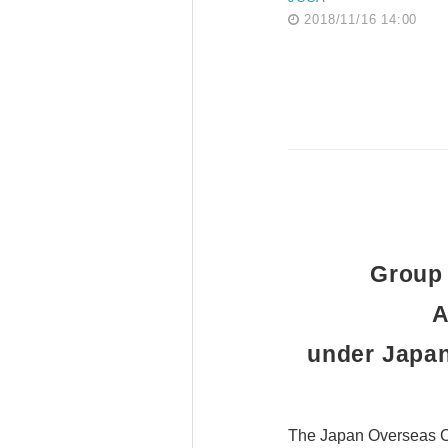
2018/11/16 14:00
Group 
A
under Japa
The Japan Overseas Co