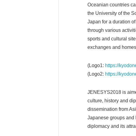
Oceanian countries ca
the University of the S
Japan for a duration of
through various activiti
sports and cultural sit
exchanges and homes
(Logo1:
https://kyodo
(Logo2:
https://kyod
JENESYS2018 is aimed 
culture, history and di
dissemination from Asia
Japanese groups and l
diplomacy and its attr