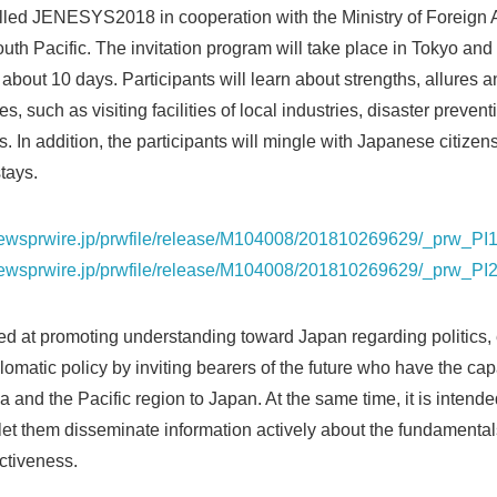
lled JENESYS2018 in cooperation with the Ministry of Foreign A
outh Pacific. The invitation program will take place in Tokyo and 
 about 10 days. Participants will learn about strengths, allures 
es, such as visiting facilities of local industries, disaster preven
es. In addition, the participants will mingle with Japanese citize
tays.
newsprwire.jp/prwfile/release/M104008/201810269629/_prw_PI
onewsprwire.jp/prwfile/release/M104008/201810269629/_prw_
at promoting understanding toward Japan regarding politics, 
plomatic policy by inviting bearers of the future who have the capa
 and the Pacific region to Japan. At the same time, it is intende
et them disseminate information actively about the fundamenta
activeness.