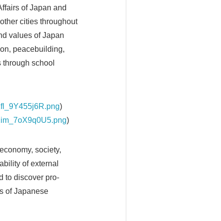
ffairs of Japan and
other cities throughout
and values of Japan
tion, peacebuilding,
ns through school
1fl_9Y455j6R.png
)
PI2im_7oX9q0U5.png
)
economy, society,
bility of external
d to discover pro-
ls of Japanese