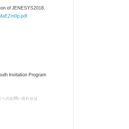
tation of JENESYS2018.
1MaEZm0p.pdf
uth Invitation Program
スへのお問い合わせは