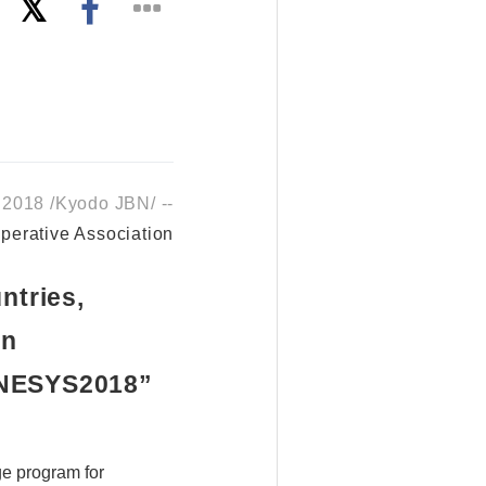
2018 /Kyodo JBN/ --
erative Association
ntries,
an
ENESYS2018”
e program for