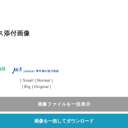
ス添付画像
|
Small
|
Normal
|
Japanese
|
Big
|
Original
|
画像ファイルを一括表示
画像を一括してダウンロード