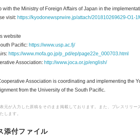
p with the Ministry of Foreign Affairs of Japan in the implemen
e visit:
https://kyodonewsprwire.jp/attach/201810269629-O1-
’s website
South Pacific:
https://www.usp.ac.fj/
airs:
https://www.mofa.go.jp/p_pd/ep/page22e_000703.html
rative Association:
http://www.joca.or.jp/english/
operative Association is coordinating and implementing the Yo
gnment from the University of the South Pacific.
表元が入力した原稿をそのまま掲載しております。また、プレスリリー
たします。
ス添付ファイル