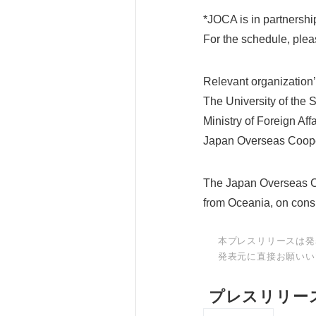
*JOCA is in partnershi
For the schedule, pleas
Relevant organization
The University of the 
Ministry of Foreign Aff
Japan Overseas Coope
The Japan Overseas Co
from Oceania, on consi
本プレスリリースは発
発表元に直接お願いい
プレスリリー