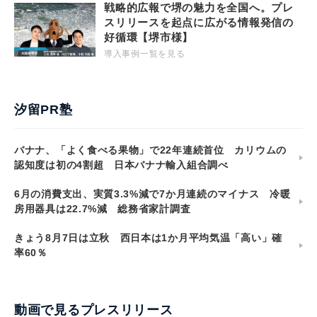
戦略的広報で堺の魅力を全国へ。プレ
スリリースを起点に広がる情報発信の
好循環【堺市様】
導入事例一覧を見る
汐留PR塾
バナナ、「よく食べる果物」で22年連続首位 カリウムの
認知度は初の4割超 日本バナナ輸入組合調べ
6月の消費支出、実質3.3%減で7か月連続のマイナス 冷暖
房用器具は22.7%減 総務省家計調査
きょう8月7日は立秋 西日本は1か月平均気温「高い」確
率60％
動画で見るプレスリリース