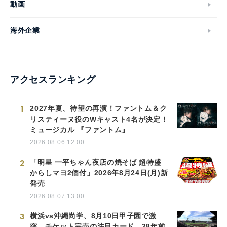
動画
海外企業
アクセスランキング
1
2027年夏、待望の再演！ファントム＆ク
リスティーヌ役のWキャスト4名が決定！
ミュージカル 『ファントム』
2026.08.06 12:00
2
「明星 一平ちゃん夜店の焼そば 超特盛
からしマヨ2個付」2026年8月24日(月)新
発売
2026.08.07 13:00
3
横浜vs沖縄尚学、8月10日甲子園で激
突 チケット完売の注目カード…28年前