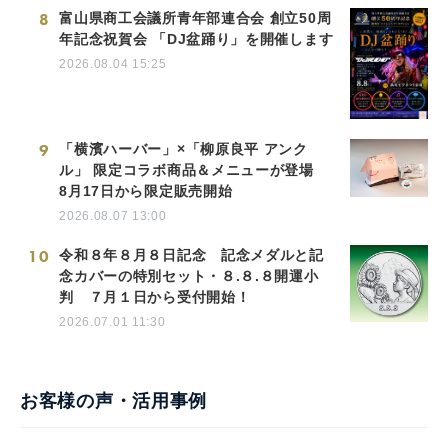
8
富山県商工会議所青年部連合会 創立50周
年記念祝賀会 「DJ盆踊り」を開催します
2026.08.04 15:25
9
「横濱ハーバー」×「柳原良平 アンク
ル」 限定コラボ商品＆メニューが登場
8月17日から限定販売開始
2026.08.07 13:00
10
令和８年８月８日記念 記念メダルと記
念カバーの特別セット・８.８.８開運小
判 ７月１日から受付開始！
2026.07.01 11:30
お客様の声・活用事例