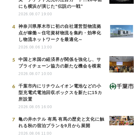
にも横浜が演じた“伝説の一戦”
2026.08.07 19:00
4
神奈川県厚木市に初の自社運営型物流拠
点が稼働～住宅資材物流を集約・効率化
し物流ネットワークを最適化～
2026.08.06 13:00
5
中国と米国の経済界が関係を強化し、サ
プライチェーン協力の新たな機会を模索
2026.08.07 10:00
6
千葉市内にリチウムイオン電池などの小
型充電式電池回収ボックスを新たに15カ
所設置
2026.08.05 16:00
7
亀の井ホテル 有馬 有馬の歴史と文化に触
れる秋の宿泊プランを9月から展開
2026.08.06 11:00