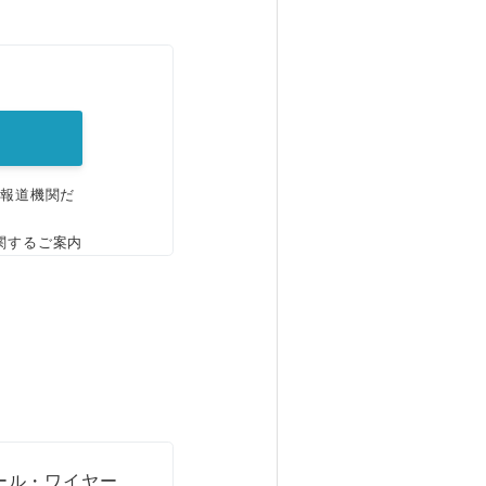
。
、報道機関だ
関するご案内
ール・ワイヤー