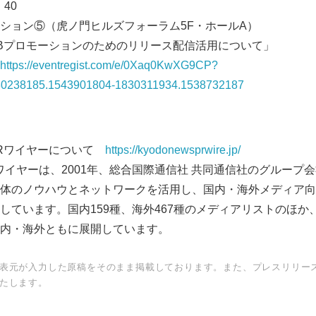
：40
ション⑤（虎ノ門ヒルズフォーラム5F・ホールA）
Bプロモーションのためのリリース配信活用について」
https://eventregist.com/e/0Xaq0KwXG9CP?
30238185.1543901804-1830311934.1538732187
PRワイヤーについて
https://kyodonewsprwire.jp/
ワイヤーは、2001年、総合国際通信社 共同通信社のグループ
体のノウハウとネットワークを活用し、国内・海外メディア向
Japanese
しています。国内159種、海外467種のメディアリストのほか
内・海外ともに展開しています。
表元が入力した原稿をそのまま掲載しております。また、プレスリリー
たします。