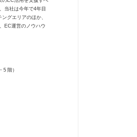
業のEC活用を支援すべ
、当社は今年で4年目
チングエリアのほか、
、EC運営のノウハウ
5 階）