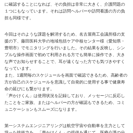
に確認することになれば、その負担は非常に大きく、介護問題の
１つにもなっています。それは訪問ヘルパーや訪問看護の方の負
担も同様です。
今回はそのような課題を解消するため、名古屋商工会議所様の支
援の下、藤田医科大学の地域包括ケア中核センター様（愛知県・
豊明市）でモニタリングを行いました。その結果を反映し、シン
プルな操作画面で初めて利用される方でも簡単に操作でき、大き
な声でお知らせすることで、耳が遠くなった方でも気づきやすく
なっています。
また、1週間毎のスケジュールを画面で確認できるため、高齢者の
方が自己のスケジュールを意識して自発的に使用する事で健康寿
命の延びにも繋がります。
「声かけくん」は使用状況を記録しており、メッセージに反応し
たことをご家族、またはヘルパーの方が確認もできるため、コミ
ュニケーションもスムーズになります。
第一システムエンジニアリングは航空宇宙や自動車を主力として
培った技術力を、「声かけくん」の提供を通じて、医療介護の分