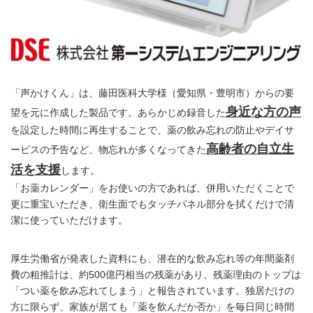
「声かけくん」は、藤田医科大学様（愛知県・豊明市）からの要
身近な方の声
望を元に作成した製品です。あらかじめ録音した
を設定した時間に再生することで、薬の飲み忘れの防止やデイサ
高齢者の自立生
ービスの予告など、物忘れが多くなってきた
活を支援
します。
「お薬カレンダー」をお使いの方であれば、併用いただくことで
更に重宝いただき、衛生面でもタッチパネル部分を拭くだけで清
潔に使っていただけます。
厚生労働省が発表した資料にも、潜在的な飲み忘れ等の年間薬剤
費の粗推計は、約500億円相当の残薬があり、残薬理由のトップは
「つい薬を飲み忘れてしまう」と報告されています。独居だけの
方に限らず、家族が居ても「薬を飲んだか否か」を毎日同じ時間