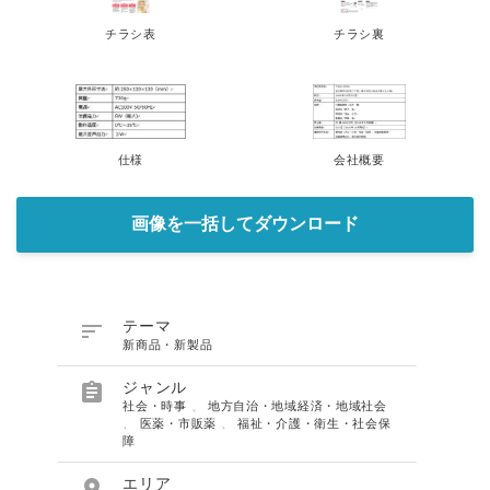
チラシ表
チラシ裏
仕様
会社概要
Japanese
画像を一括してダウンロード

テーマ
English
新商品・新製品

ジャンル
社会・時事
、
地方自治・地域経済・地域社会
、
医薬・市販薬
、
福祉・介護・衛生・社会保
障

エリア