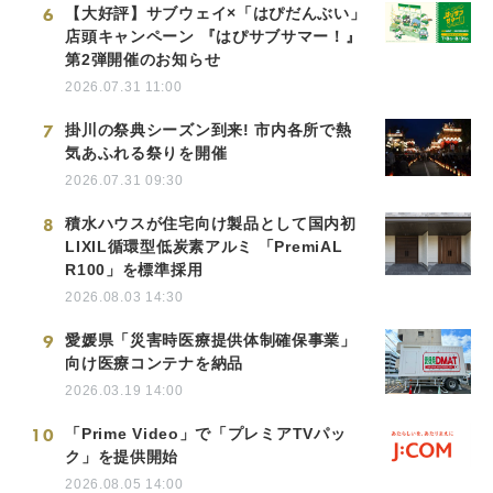
6
【大好評】サブウェイ×「はぴだんぶい」
店頭キャンペーン 『はぴサブサマー！』
第2弾開催のお知らせ
2026.07.31 11:00
7
掛川の祭典シーズン到来! 市内各所で熱
気あふれる祭りを開催
2026.07.31 09:30
8
積水ハウスが住宅向け製品として国内初
LIXIL循環型低炭素アルミ 「PremiAL
R100」を標準採用
2026.08.03 14:30
9
愛媛県「災害時医療提供体制確保事業」
向け医療コンテナを納品
2026.03.19 14:00
10
「Prime Video」で「プレミアTVパッ
ク」を提供開始
2026.08.05 14:00