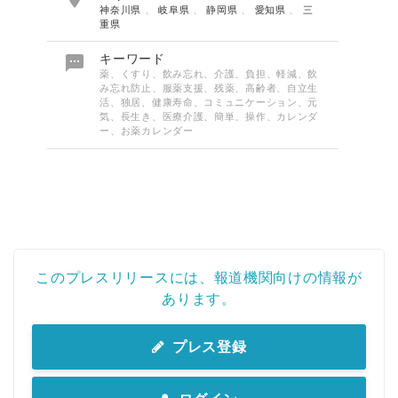
神奈川県
、
岐阜県
、
静岡県
、
愛知県
、
三
重県

キーワード
薬、くすり、飲み忘れ、介護、負担、軽減、飲
み忘れ防止、服薬支援、残薬、高齢者、自立生
活、独居、健康寿命、コミュニケーション、元
気、長生き、医療介護、簡単、操作、カレンダ
ー、お薬カレンダー
このプレスリリースには、報道機関向けの情報が
あります。
プレス登録