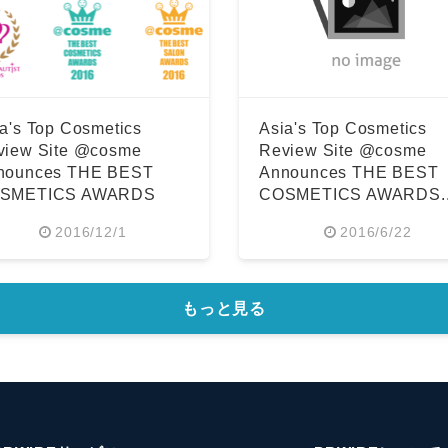
a's Top Cosmetics
Asia's Top Cosmetics
view Site @cosme
Review Site @cosme
nounces THE BEST
Announces THE BEST
SMETICS AWARDS
COSMETICS AWARDS..
16
2016/12/1
2016/6/22
もっと見る