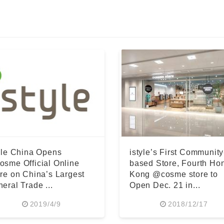
yle China Opens
istyle’s First Community
Japanese
sme Official Online
based Store, Fourth Ho
re on China’s Largest
Kong @cosme store to
eral Trade ...
Open Dec. 21 in...
2019/4/9
2018/12/17