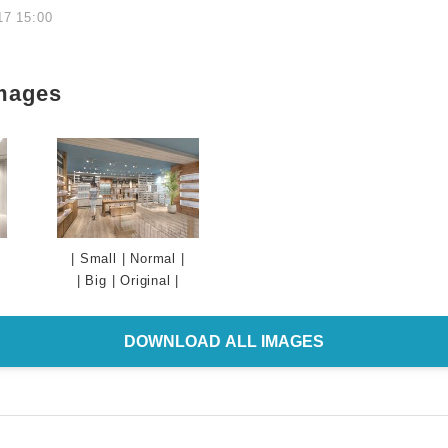
17 15:00
mages
|
Small
|
Normal
|
|
Big
|
Original
|
DOWNLOAD ALL IMAGES