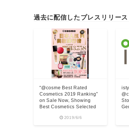
過去に配信したプレスリリース
“@cosme Best Rated
ist
Cosmetics 2019 Ranking”
@co
on Sale Now, Showing
Sto
Best Cosmetics Selected
Gen
from ...
2019/6/6