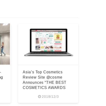
-
Asia’s Top Cosmetics
ng
Review Site @cosme
Announces “THE BEST
COSMETICS AWARDS
2018”
2018/12/3