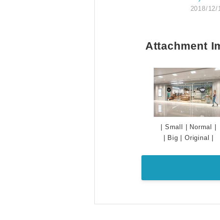
2018/12/
Attachment I
|
Small
|
Normal
|
|
Big
|
Original
|