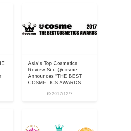
HE
Asia’s Top Cosmetics
Review Site @cosme
r
Announces “THE BEST
COSMETICS AWARDS
2017”
2017/12/7