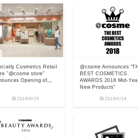
English
cialty Cosmetics Retail
@cosme Announces “T
re "@cosme store"
BEST COSMETICS
ounces Opening of,,,
AWARDS 2018 Mid-Yea
New Products”
2018/8/29
2018/6/14