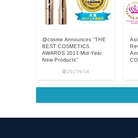
@cosme Announces "THE
Asi
BEST COSMETICS
Re
AWARDS 2017 Mid-Year
An
New Products"
CO
20
2017/6/14