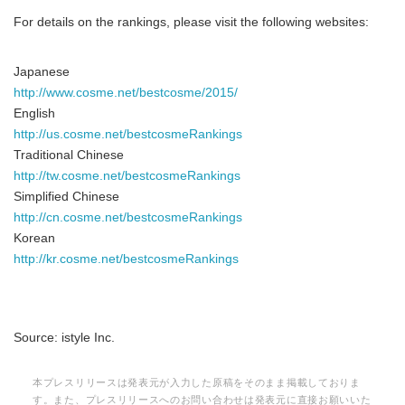
For details on the rankings, please visit the following websites:
Japanese
http://www.cosme.net/bestcosme/2015/
English
http://us.cosme.net/bestcosmeRankings
Traditional Chinese
http://tw.cosme.net/bestcosmeRankings
Simplified Chinese
http://cn.cosme.net/bestcosmeRankings
Korean
http://kr.cosme.net/bestcosmeRankings
Source: istyle Inc.
本プレスリリースは発表元が入力した原稿をそのまま掲載しておりま
す。また、プレスリリースへのお問い合わせは発表元に直接お願いいた