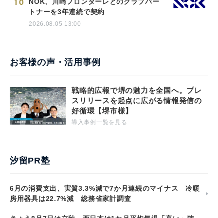
10
NOK、川崎フロンターレとのクラブパー
トナーを3年連続で契約
2026.08.05 13:00
お客様の声・活用事例
戦略的広報で堺の魅力を全国へ。プレ
スリリースを起点に広がる情報発信の
好循環【堺市様】
導入事例一覧を見る
汐留PR塾
6月の消費支出、実質3.3%減で7か月連続のマイナス 冷暖
房用器具は22.7%減 総務省家計調査