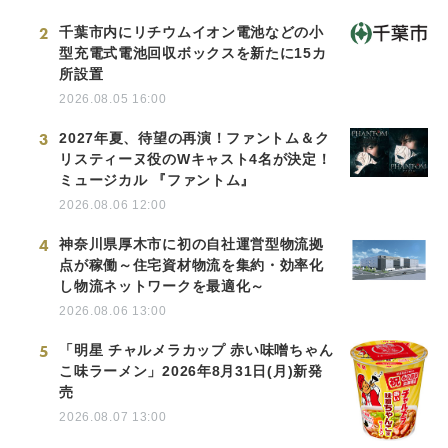
2
千葉市内にリチウムイオン電池などの小
型充電式電池回収ボックスを新たに15カ
所設置
2026.08.05 16:00
3
2027年夏、待望の再演！ファントム＆ク
リスティーヌ役のWキャスト4名が決定！
ミュージカル 『ファントム』
2026.08.06 12:00
4
神奈川県厚木市に初の自社運営型物流拠
点が稼働～住宅資材物流を集約・効率化
し物流ネットワークを最適化～
2026.08.06 13:00
5
「明星 チャルメラカップ 赤い味噌ちゃん
こ味ラーメン」2026年8月31日(月)新発
売
2026.08.07 13:00