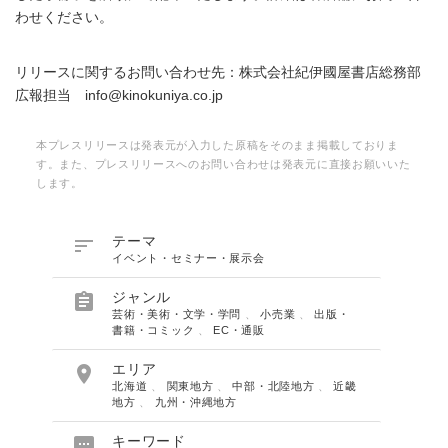
わせください。
リリースに関するお問い合わせ先：株式会社紀伊國屋書店総務部
広報担当 info@kinokuniya.co.jp
本プレスリリースは発表元が入力した原稿をそのまま掲載しておりま
す。また、プレスリリースへのお問い合わせは発表元に直接お願いいた
します。

テーマ
イベント・セミナー・展示会

ジャンル
芸術・美術・文学・学問
、
小売業
、
出版・
書籍・コミック
、
EC・通販

エリア
北海道
、
関東地方
、
中部・北陸地方
、
近畿
地方
、
九州・沖縄地方

キーワード