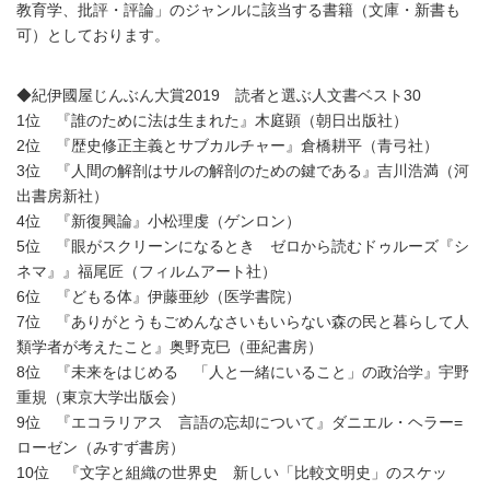
教育学、批評・評論」のジャンルに該当する書籍（文庫・新書も
可）としております。
◆紀伊國屋じんぶん大賞2019 読者と選ぶ人文書ベスト30
1位 『誰のために法は生まれた』木庭顕（朝日出版社）
2位 『歴史修正主義とサブカルチャー』倉橋耕平（青弓社）
3位 『人間の解剖はサルの解剖のための鍵である』吉川浩満（河
出書房新社）
4位 『新復興論』小松理虔（ゲンロン）
5位 『眼がスクリーンになるとき ゼロから読むドゥルーズ『シ
ネマ』』福尾匠（フィルムアート社）
6位 『どもる体』伊藤亜紗（医学書院）
7位 『ありがとうもごめんなさいもいらない森の民と暮らして人
類学者が考えたこと』奥野克巳（亜紀書房）
8位 『未来をはじめる 「人と一緒にいること」の政治学』宇野
重規（東京大学出版会）
9位 『エコラリアス 言語の忘却について』ダニエル・ヘラー=
ローゼン（みすず書房）
10位 『文字と組織の世界史 新しい「比較文明史」のスケッ