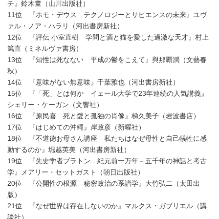
チ』鈴木董（山川出版社）
11位 『ホモ・デウス テクノロジーとサピエンスの未来』ユヴ
ァル・ノア・ハラリ（河出書房新社）
12位 『評伝 小室直樹 学問と酒と猫を愛した過激な天才』村上
篤直（ミネルヴァ書房）
13位 『知性は死なない 平成の鬱をこえて』與那覇潤（文藝春
秋）
14位 『意味がない無意味』千葉雅也（河出書房新社）
15位 『「死」とは何か イェール大学で23年連続の人気講義』
シェリー・ケーガン（文響社）
16位 『原民喜 死と愛と孤独の肖像』梯久美子（岩波書店）
17位 『はじめての沖縄』岸政彦（新曜社）
18位 『不道徳お母さん講座 私たちはなぜ母性と自己犠牲に感
動するのか』堀越英美（河出書房新社）
19位 『先史学者プラトン 紀元前一万年－五千年の神話と考古
学』メアリー・セットガスト（朝日出版社）
20位 『公開性の根源 秘密政治の系譜学』大竹弘二（太田出
版）
21位 『なぜ世界は存在しないのか』マルクス・ガブリエル（講
談社）