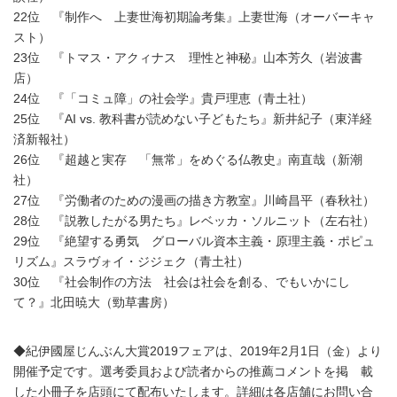
22位 『制作へ 上妻世海初期論考集』上妻世海（オーバーキャ
スト）
23位 『トマス・アクィナス 理性と神秘』山本芳久（岩波書
店）
24位 『「コミュ障」の社会学』貴戸理恵（青土社）
25位 『AI vs. 教科書が読めない子どもたち』新井紀子（東洋経
済新報社）
26位 『超越と実存 「無常」をめぐる仏教史』南直哉（新潮
社）
27位 『労働者のための漫画の描き方教室』川崎昌平（春秋社）
28位 『説教したがる男たち』レベッカ・ソルニット（左右社）
29位 『絶望する勇気 グローバル資本主義・原理主義・ポピュ
リズム』スラヴォイ・ジジェク（青土社）
30位 『社会制作の方法 社会は社会を創る、でもいかにし
て？』北田暁大（勁草書房）
◆紀伊國屋じんぶん大賞2019フェアは、2019年2月1日（金）より
開催予定です。選考委員および読者からの推薦コメントを掲 載
した小冊子を店頭にて配布いたします。詳細は各店舗にお問い合