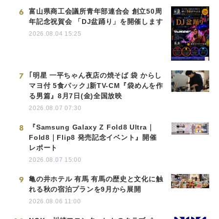
6
富山県商工会議所青年部連合会 創立50周
年記念祝賀会 「DJ盆踊り」を開催します
2026.08.04 15:25
7
｢明星 一平ちゃん夜店の焼そば 袋 からし
マヨ付 5食パック｣新TV-CM『袋めんを作
る男篇』8月7日(金)全国放映
2026.08.07 07:30
8
『Samsung Galaxy Z Fold8 Ultra｜
Fold8｜Flip8 発売記念イベント』開催
レポート
2026.08.07 15:00
9
亀の井ホテル 有馬 有馬の歴史と文化に触
れる秋の宿泊プランを9月から展開
2026.08.06 11:00