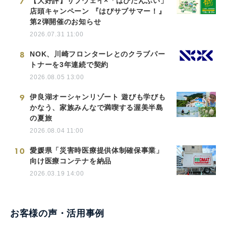
7
【大好評】サブウェイ×「はぴだんぶい」
店頭キャンペーン 『はぴサブサマー！』
第2弾開催のお知らせ
2026.07.31 11:00
8
NOK、川崎フロンターレとのクラブパー
トナーを3年連続で契約
2026.08.05 13:00
9
伊良湖オーシャンリゾート 遊びも学びも
かなう、家族みんなで満喫する渥美半島
の夏旅
2026.08.04 11:00
10
愛媛県「災害時医療提供体制確保事業」
向け医療コンテナを納品
2026.03.19 14:00
お客様の声・活用事例