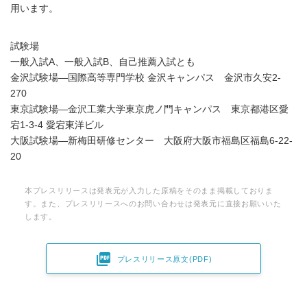
用います。
試験場
一般入試A、一般入試B、自己推薦入試とも
金沢試験場―国際高等専門学校 金沢キャンパス 金沢市久安2-
270
東京試験場―金沢工業大学東京虎ノ門キャンパス 東京都港区愛
宕1-3-4 愛宕東洋ビル
大阪試験場―新梅田研修センター 大阪府大阪市福島区福島6-22-
20
本プレスリリースは発表元が入力した原稿をそのまま掲載しておりま
す。また、プレスリリースへのお問い合わせは発表元に直接お願いいた
します。

プレスリリース原文(PDF)