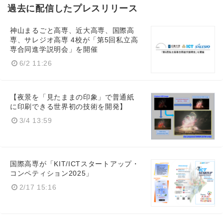
過去に配信したプレスリリース
神山まるごと高専、近大高専、国際高
専、サレジオ高専 4校が「第5回私立高
専合同進学説明会」を開催
6/2 11:26
【夜景を「見たままの印象」で普通紙
に印刷できる世界初の技術を開発】
3/4 13:59
国際高専が「KIT/ICTスタートアップ・
コンペティション2025」
2/17 15:16