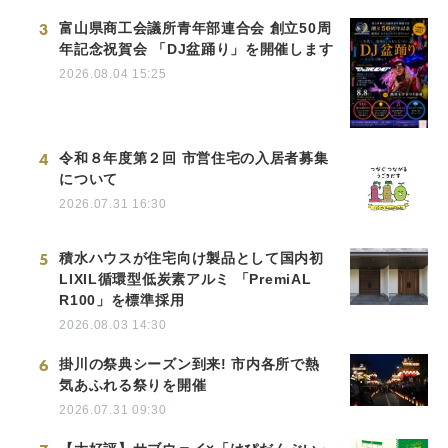
3
富山県商工会議所青年部連合会 創立50周
年記念祝賀会 「DJ盆踊り」を開催します
2026.08.04 15:25
4
令和８年度第２回 市営住宅の入居者募集
について
2026.07.31 16:30
5
積水ハウスが住宅向け製品として国内初
LIXIL循環型低炭素アルミ 「PremiAL
R100」を標準採用
2026.08.03 14:30
6
掛川の祭典シーズン到来! 市内各所で熱
気あふれる祭りを開催
2026.07.31 09:30