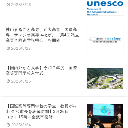
2025/7/16
神山まるごと高専、近大高専、国際高
専、サレジオ高専 4校が、「第4回私立
高専合同進学説明会」を開催
Japanese
2025/5/27
【国内外から入学】令和７年度 国際
高等専門学校入学式
2025/3/25
English
【国際高等専門学校の学生・教員が村
山 金沢市長を表敬訪問】3月26日
（水）15時～金沢市役所
2025/3/24