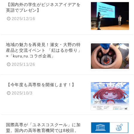
【国内外の学生がビジネスアイデアを
英語でプレゼン】
2025/12/16
地域の魅力を再発見！瀬女・大野の特
産品と交流イベント 「紅はるか祭り」
×「kuru,ru.コラボ企画」
2025/11/26
【今年度も高専祭を開催します！】
2025/10/3
国際高専が「ユネスコスクール」に加
盟。国内の高等教育機関では8校目。