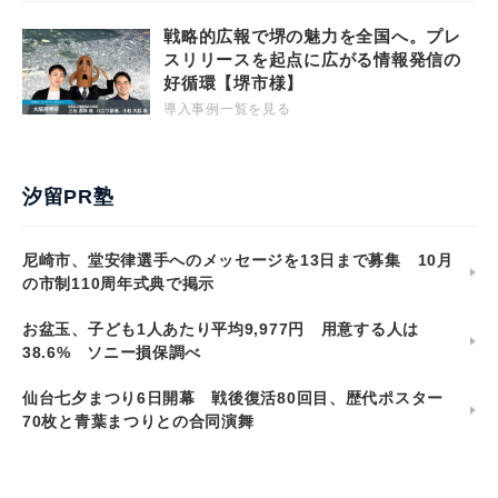
戦略的広報で堺の魅力を全国へ。プレ
スリリースを起点に広がる情報発信の
好循環【堺市様】
導入事例一覧を見る
汐留PR塾
尼崎市、堂安律選手へのメッセージを13日まで募集 10月
の市制110周年式典で掲示
お盆玉、子ども1人あたり平均9,977円 用意する人は
38.6% ソニー損保調べ
仙台七夕まつり6日開幕 戦後復活80回目、歴代ポスター
70枚と青葉まつりとの合同演舞