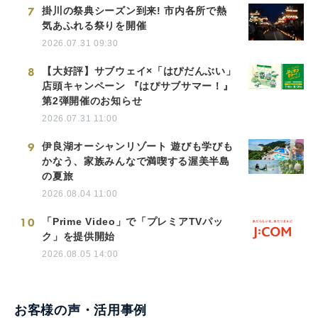
7
掛川の祭典シーズン到来! 市内各所で熱
気あふれる祭りを開催
2026.07.31 09:30
8
【大好評】サブウェイ×「はぴだんぶい」
店頭キャンペーン 『はぴサブサマー！』
第2弾開催のお知らせ
2026.07.31 11:00
9
伊良湖オーシャンリゾート 遊びも学びも
かなう、家族みんなで満喫する渥美半島
の夏旅
2026.08.04 11:00
10
「Prime Video」で「プレミアTVパッ
ク」を提供開始
2026.08.05 14:00
お客様の声・活用事例