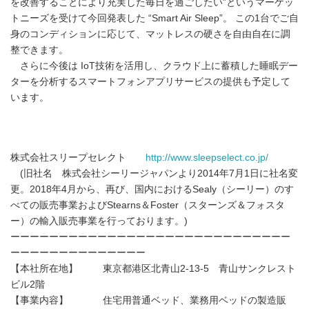
を改善することにより充実した毎日を過ごしたい”というマーケッ
トニーズを受けて今回発表した “Smart Air Sleep”。 この1台でご自
身のコンディションに応じて、マットレスの硬さを自由自在に調
整できます。
さらに今後は IoT技術を活用し、クラウド上に蓄積した睡眠デー
ターを分析するスマートフォンアプリサービスの提供も予定して
います。
株式会社スリープセレクト
http://www.sleepselect.co.jp/
(旧社名 株式会社シーリージャパンより2014年7月1日に社名変
更。2018年4月から、再び、国内におけるSealy（シーリー）のす
べての販売事業およびStearns＆Foster（スターンズ＆フォスタ
ー）の輸入販売事業を行っております。)
ーーーーーーーーーーーーーーーーーーーーーーーーーーーーー
ーーーーーーーーーーーーーー
【本社所在地】 東京都港区北青山2-13-5 青山サンクレスト
ビル2階
【事業内容】 住宅用普通ベッド、業務用ベッドの製造販