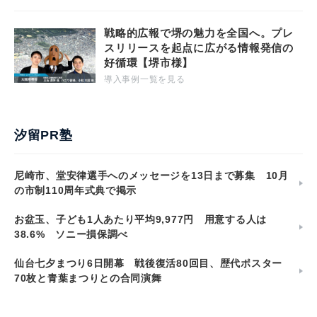
戦略的広報で堺の魅力を全国へ。プレ
スリリースを起点に広がる情報発信の
好循環【堺市様】
導入事例一覧を見る
汐留PR塾
尼崎市、堂安律選手へのメッセージを13日まで募集 10月
の市制110周年式典で掲示
お盆玉、子ども1人あたり平均9,977円 用意する人は
38.6% ソニー損保調べ
仙台七夕まつり6日開幕 戦後復活80回目、歴代ポスター
70枚と青葉まつりとの合同演舞