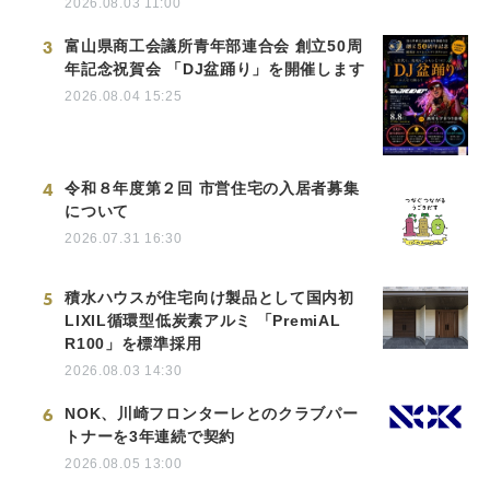
2026.08.03 11:00
3
富山県商工会議所青年部連合会 創立50周
年記念祝賀会 「DJ盆踊り」を開催します
2026.08.04 15:25
4
令和８年度第２回 市営住宅の入居者募集
について
2026.07.31 16:30
5
積水ハウスが住宅向け製品として国内初
LIXIL循環型低炭素アルミ 「PremiAL
R100」を標準採用
2026.08.03 14:30
6
NOK、川崎フロンターレとのクラブパー
トナーを3年連続で契約
2026.08.05 13:00