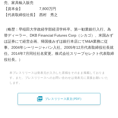
売、家具輸入販売
【資本金】 7,800万円
【代表取締役社長】 西村 秀之
（略歴：早稲田大学政経学部経済学科卒。第一勧業銀行入行。為
替ディーラー、DKB Financial Futures Corp（シカゴ）、米国みず
ほ証券にて経営企画、帰国後みずほ銀行本店にてM&A業務に従
事。2004年シーリージャパン入社。2005年12月代表取締役社長就
任。2014年7月同社社名変更。株式会社スリープセレクト代表取締
役社長。）
本プレスリリースは発表元が入力した原稿をそのまま掲載しておりま
す。また、プレスリリースへのお問い合わせは発表元に直接お願いいた
します。

プレスリリース原文(PDF)