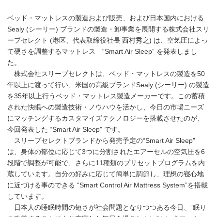
ベッド・マットレスの製造および販売、および日本国内における
Sealy (シーリー) ブランドの製造・卸事業を展開する株式会社スリ
ープセレクト (港区、代表取締役社長 西村秀之) は、空気圧によっ
て硬さを調整するマットレス “Smart Air Sleep” を発表しまし
た。
株式会社スリープセレクトは、ベッド・マットレスの製造を50
年以上に渡って行い、米国の高級ブランドSealy (シーリー) の製造
を35年以上行うベッド・マットレス製造メーカーです。この蓄積
された快眠への製造技術・ノウハウを活かし、今日の市場ニーズ
にマッチングするカスタマイズテクノロジーを搭載させたのが、
今回発表した “Smart Air Sleep” です。
スリープセレクトブランドから発売予定の“Smart Air Sleep”
は、身体の部位に応じて3つに分割されたエアーセルの空気圧を6
段階で調整が可能で、さらに11種類のプリセットプログラムを内
蔵しています。自分の好みに応じて簡単に調節し、理想の寝心地
に近づける事のできる “Smart Control Air Mattress System”を搭載
しています。
日本人の睡眠時間の短さが社会問題となりつつある今日、”眠り