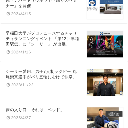
縄・デパートリウボウで「眠りのセミ
ナー」を開催
2024/4/15
早稲田大学がプロデュースするチャリ
ティランニングイベント 「第12回早稲
田駅伝」に「シーリー」 が出展。
Japanese
2024/1/16
シーリー愛用、男子7人制ラグビー 丸
尾崇真選手がパリ五輪にむけて快挙。
2023/11/22
English
夢の入り口、それは「ベッド」
2023/4/27