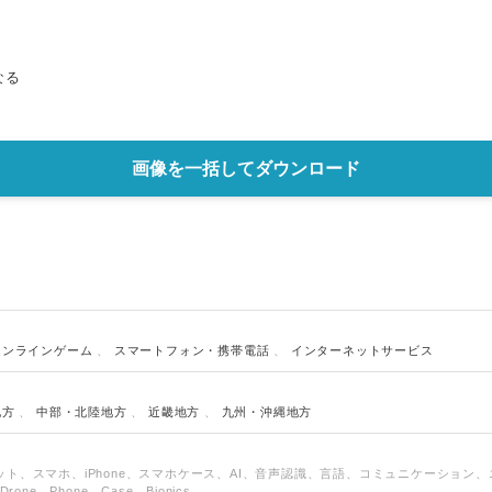
English
なる
画像を一括してダウンロード
オンラインゲーム
、
スマートフォン・携帯電話
、
インターネットサービス
地方
、
中部・北陸地方
、
近畿地方
、
九州・沖縄地方
ト、スマホ、iPhone、スマホケース、AI、音声認識、言語、コミュニケーション
rone、Phone、Case、Bionics、