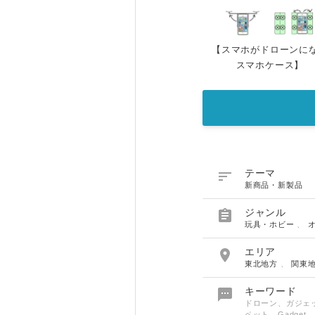
【スマホがドローンに
スマホケース】

テーマ
新商品・新製品

ジャンル
玩具・ホビー
、

エリア
東北地方
、
関東

キーワード
ドローン、ガジェッ
ペット、Gadget、D