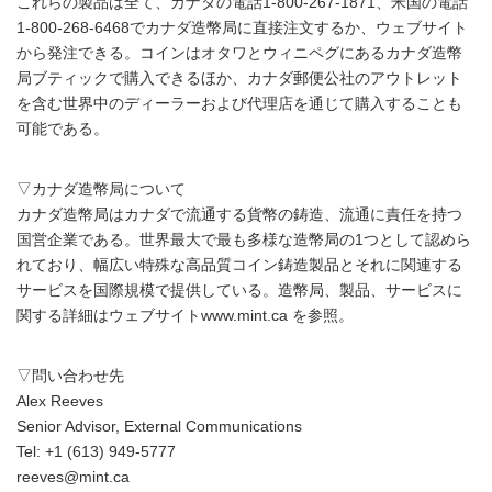
これらの製品は全て、カナダの電話1-800-267-1871、米国の電話
1-800-268-6468でカナダ造幣局に直接注文するか、ウェブサイト
から発注できる。コインはオタワとウィニペグにあるカナダ造幣
局ブティックで購入できるほか、カナダ郵便公社のアウトレット
を含む世界中のディーラーおよび代理店を通じて購入することも
可能である。
▽カナダ造幣局について
カナダ造幣局はカナダで流通する貨幣の鋳造、流通に責任を持つ
国営企業である。世界最大で最も多様な造幣局の1つとして認めら
れており、幅広い特殊な高品質コイン鋳造製品とそれに関連する
サービスを国際規模で提供している。造幣局、製品、サービスに
関する詳細はウェブサイトwww.mint.ca を参照。
▽問い合わせ先
Alex Reeves
Senior Advisor, External Communications
Tel: +1 (613) 949-5777
reeves@mint.ca