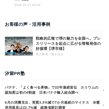
2026.07.01 00:00
お客様の声・活用事例
戦略的広報で堺の魅力を全国へ。プレ
スリリースを起点に広がる情報発信の
好循環【堺市様】
導入事例一覧を見る
汐留PR塾
バナナ、「よく食べる果物」で22年連続首位 カリウムの
認知度は初の4割超 日本バナナ輸入組合調べ
6月の消費支出、実質3.3%減で7か月連続のマイナス 冷暖
房用器具は22.7%減 総務省家計調査