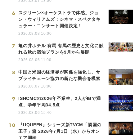
2026.08.07 13:00
6
スクリーン×オーケストラで体感。ジョ
ン・ウィリアムズ：シネマ・スペクタキ
ュラー・コンサート開催決定！
2026.08.08 10:00
7
亀の井ホテル 有馬 有馬の歴史と文化に触
れる秋の宿泊プランを9月から展開
2026.08.06 11:00
8
中国と米国の経済界が関係を強化し、サ
プライチェーン協力の新たな機会を模索
2026.08.07 10:00
9
ISHCMCの2026年卒業生、2人がIBで満
点、学年平均34.5点
2026.08.06 15:40
10
『UQUEEN』シリーズ新TVCM「隣国の
王子」篇 2026年7月1日（水）からオン
エア開始