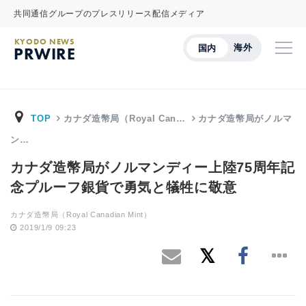
共同通信グループのプレスリリース配信メディア
KYODO NEWS
海外
国内
PRWIRE
TOP
カナダ造幣局（Royal Can…
カナダ造幣局がノルマ
ン…
カナダ造幣局がノルマンディー上陸75周年記
念プルーフ銀貨で勇気と犠牲に敬意
カナダ造幣局（Royal Canadian Mint）
2019/1/9 09:23