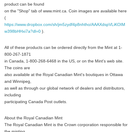
product can be found
on the "Shop" tab of www.mint.ca. Coin images are available here
(
https://www.dropbox.com/sh/jm5zydf4p8nhtho/AAAXdspVLiKOIM
w398bHHxi7a?dl=0
).
All of these products can be ordered directly from the Mint at 1-
800-267-1871
in Canada, 1-800-268-6468 in the US, or on the Mint's web site.
The coins are
also available at the Royal Canadian Mint's boutiques in Ottawa
Japanese
and Winnipeg,
as well as through our global network of dealers and distributors,
including
participating Canada Post outlets.
English
About the Royal Canadian Mint
The Royal Canadian Mint is the Crown corporation responsible for
the minting