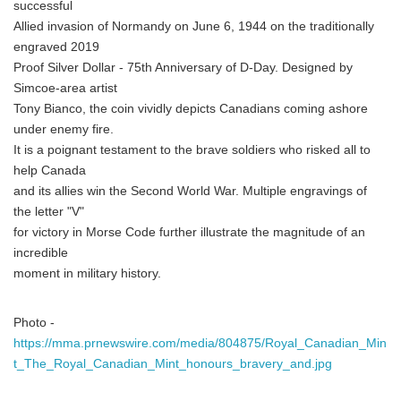
successful
Allied invasion of Normandy on June 6, 1944 on the traditionally
engraved 2019
Proof Silver Dollar - 75th Anniversary of D-Day. Designed by
Simcoe-area artist
Tony Bianco, the coin vividly depicts Canadians coming ashore
under enemy fire.
It is a poignant testament to the brave soldiers who risked all to
help Canada
and its allies win the Second World War. Multiple engravings of
the letter "V"
for victory in Morse Code further illustrate the magnitude of an
incredible
moment in military history.
Photo -
https://mma.prnewswire.com/media/804875/Royal_Canadian_Min
t_The_Royal_Canadian_Mint_honours_bravery_and.jpg