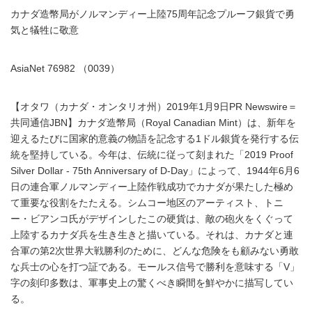
カナダ造幣局がノルマンディー上陸75周年記念プルーフ銀貨で勇
気と犠牲に敬意
AsiaNet 76982 （0039）
【オタワ（カナダ・オンタリオ州）2019年1月9日PR Newswire＝
共同通信JBN】カナダ造幣局（Royal Canadian Mint）は、新年を
迎えるたびに国家的意義の物語を記念する1ドル銀貨を発行する伝
統を堅持している。今年は、伝統に従って刻まれた「2019 Proof
Silver Dollar - 75th Anniversary of D-Day」によって、1944年6月6
日の連合軍ノルマンディー上陸作戦成功でカナダが果たした極め
て重要な役割をたたえる。シムコー地区のアーティスト、トニ
ー・ビアンコ氏がデザインしたこの硬貨は、敵の砲火をくぐって
上陸するカナダ兵を生き生きと描いている。それは、カナダと連
合軍の第2次世界大戦勝利のために、どんな危険をも顧みない勇敢
な兵士の心を打つ証である。モールス信号で勝利を意味する「V」
字の刻印多数は、軍事史上の驚くべき瞬間を鮮やかに描写してい
る。