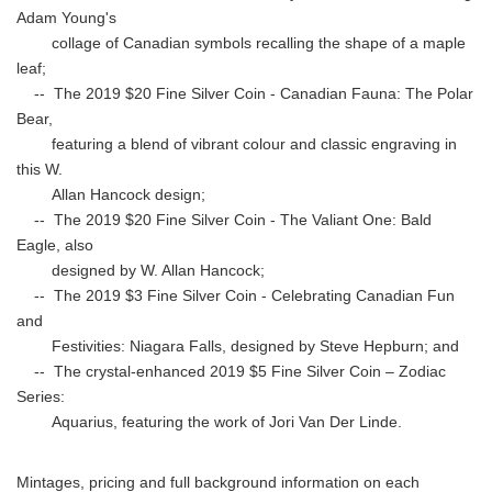
Adam Young's
collage of Canadian symbols recalling the shape of a maple
leaf;
-- The 2019 $20 Fine Silver Coin - Canadian Fauna: The Polar
Bear,
featuring a blend of vibrant colour and classic engraving in
this W.
Allan Hancock design;
-- The 2019 $20 Fine Silver Coin - The Valiant One: Bald
Eagle, also
designed by W. Allan Hancock;
-- The 2019 $3 Fine Silver Coin - Celebrating Canadian Fun
and
Festivities: Niagara Falls, designed by Steve Hepburn; and
-- The crystal-enhanced 2019 $5 Fine Silver Coin – Zodiac
Series:
Aquarius, featuring the work of Jori Van Der Linde.
Mintages, pricing and full background information on each