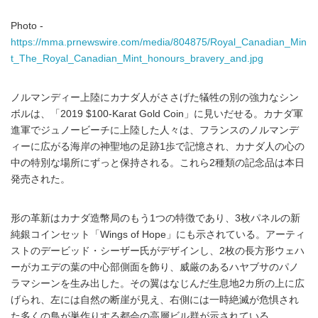
Photo -
https://mma.prnewswire.com/media/804875/Royal_Canadian_Min
t_The_Royal_Canadian_Mint_honours_bravery_and.jpg
ノルマンディー上陸にカナダ人がささげた犠牲の別の強力なシン
ボルは、「2019 $100-Karat Gold Coin」に見いだせる。カナダ軍
進軍でジュノービーチに上陸した人々は、フランスのノルマンデ
ィーに広がる海岸の神聖地の足跡1歩で記憶され、カナダ人の心の
中の特別な場所にずっと保持される。これら2種類の記念品は本日
発売された。
形の革新はカナダ造幣局のもう1つの特徴であり、3枚パネルの新
純銀コインセット「Wings of Hope」にも示されている。アーティ
ストのデービッド・シーザー氏がデザインし、2枚の長方形ウェハ
ーがカエデの葉の中心部側面を飾り、威厳のあるハヤブサのパノ
ラマシーンを生み出した。その翼はなじんだ生息地2カ所の上に広
げられ、左には自然の断崖が見え、右側には一時絶滅が危惧され
た多くの鳥が巣作りする都会の高層ビル群が示されている。