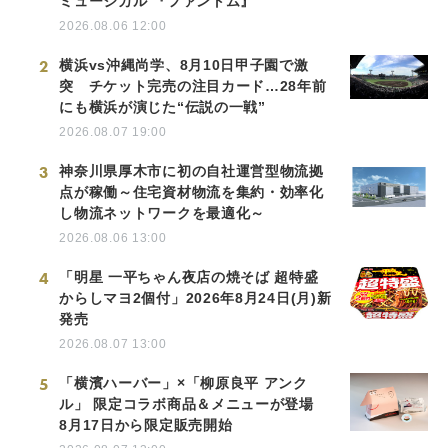
ミュージカル 『ファントム』
2026.08.06 12:00
2
横浜vs沖縄尚学、8月10日甲子園で激
突 チケット完売の注目カード…28年前
にも横浜が演じた“伝説の一戦”
2026.08.07 19:00
3
神奈川県厚木市に初の自社運営型物流拠
点が稼働～住宅資材物流を集約・効率化
し物流ネットワークを最適化～
2026.08.06 13:00
4
「明星 一平ちゃん夜店の焼そば 超特盛
からしマヨ2個付」2026年8月24日(月)新
発売
2026.08.07 13:00
5
「横濱ハーバー」×「柳原良平 アンク
ル」 限定コラボ商品＆メニューが登場
8月17日から限定販売開始