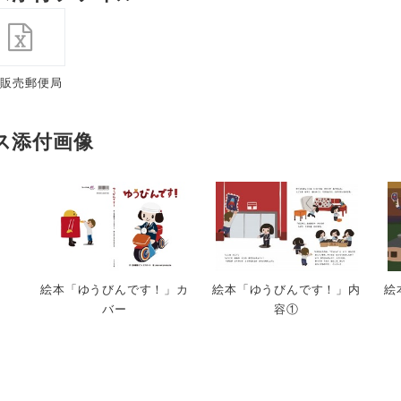
加販売郵便局
覧
ス添付画像
Japanese
絵本「ゆうびんです！」カ
絵本「ゆうびんです！」内
絵
バー
容①