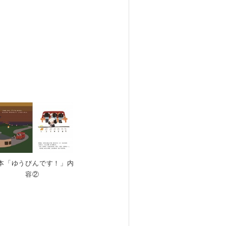
本「ゆうびんです！」内
容②