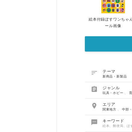
絵本付録ぽすワンちゃ
ール画像

テーマ
新商品・新製品

ジャンル
玩具・ホビー
、

エリア
関東地方
、
中部

キーワード
絵本、郵便局、ぽ