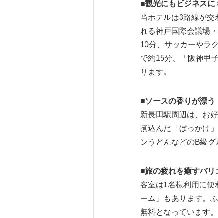
■
観光にもビジネスに
当ホテルは3路線が交
れる神戸国際会議場・
10分、サッカーやラ
で約15分、「阪神甲
ります。
■
ソースの香りが漂う
新長田駅周辺は、お好
煮込んだ「ぼっかけ」
ンうどんなどのB級グ
■
旅の疲れを癒すバリ
客室は1名様利用に便
ーム」もあります。ふ
無料となっています。