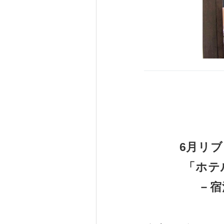
6月リ
「ホテ
－宿