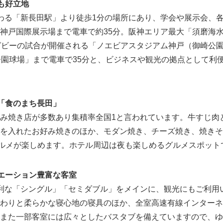
も好立地
わる「新長田駅」より徒歩1分の場所にあり、学会や展示会、
神戸国際展示場まで電車で約35分。阪神エリア最大「須磨海
グビーの試合が開催される「ノエビアスタジアム神戸（御崎公
子園球場」まで電車で35分と、ビジネスや観光の拠点として利
「食のまち長田」
み焼き店が多数あり集積率全国1と言われています。牛すじ肉
を入れたお好み焼きのほか、モダン焼き、チーズ焼き、焼きそ
ルメが楽しめます。ホテル周辺は夜も楽しめるグルメスポット
エーション豊富な客室
利な「シングル」「セミダブル」をメインに、観光にもご利用
わりと柔らかな寝心地の寝具のほか、全室高速有線インターネット
また一部客室には広々としたバスタブを備えていますので、ゆ