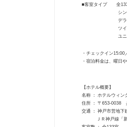
■客室タイプ 全13
シングル・セミ
デラックスシン
ツイン（22
ユニバーサルツ
・チェックイン15:00
・宿泊料金は、曜日や
【ホテル概要】
名称 ： ホテルウィ
住所 ： 〒653-00
交通 ： 神戸市営地
ＪＲ神戸線「新長
客室数 ： 全133室