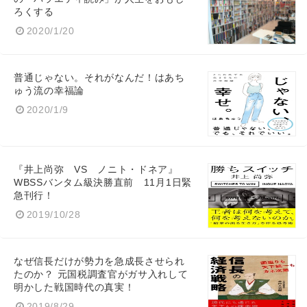
ろくする
2020/1/20
普通じゃない。それがなんだ！はあち
ゅう流の幸福論
2020/1/9
『井上尚弥 VS ノニト・ドネア』
Japanese
WBSSバンタム級決勝直前 11月1日緊
急刊行！
2019/10/28
English
なぜ信長だけが勢力を急成長させられ
たのか？ 元国税調査官がガサ入れして
明かした戦国時代の真実！
2019/8/29