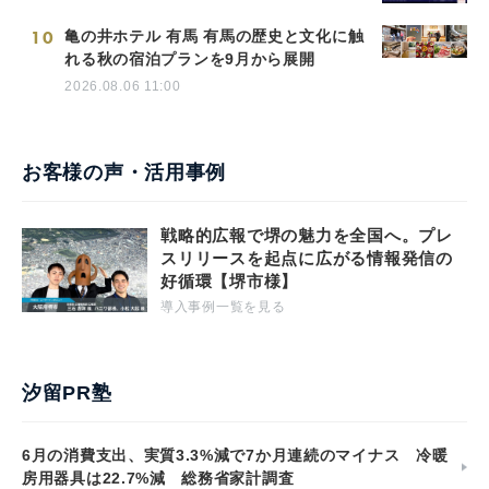
10
亀の井ホテル 有馬 有馬の歴史と文化に触
れる秋の宿泊プランを9月から展開
2026.08.06 11:00
お客様の声・活用事例
戦略的広報で堺の魅力を全国へ。プレ
スリリースを起点に広がる情報発信の
好循環【堺市様】
導入事例一覧を見る
汐留PR塾
6月の消費支出、実質3.3%減で7か月連続のマイナス 冷暖
房用器具は22.7%減 総務省家計調査