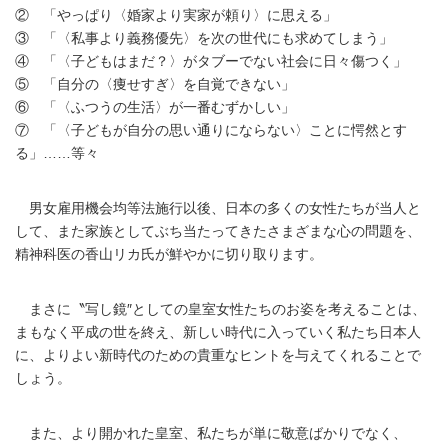
② 「やっぱり〈婚家より実家が頼り〉に思える」
③ 「〈私事より義務優先〉を次の世代にも求めてしまう」
④ 「〈子どもはまだ？〉がタブーでない社会に日々傷つく」
⑤ 「自分の〈痩せすぎ〉を自覚できない」
⑥ 「〈ふつうの生活〉が一番むずかしい」
⑦ 「〈子どもが自分の思い通りにならない〉ことに愕然とす
る」……等々
男女雇用機会均等法施行以後、日本の多くの女性たちが当人と
して、また家族としてぶち当たってきたさまざまな心の問題を、
精神科医の香山リカ氏が鮮やかに切り取ります。
まさに〝写し鏡″としての皇室女性たちのお姿を考えることは、
まもなく平成の世を終え、新しい時代に入っていく私たち日本人
に、よりよい新時代のための貴重なヒントを与えてくれることで
しょう。
また、より開かれた皇室、私たちが単に敬意ばかりでなく、