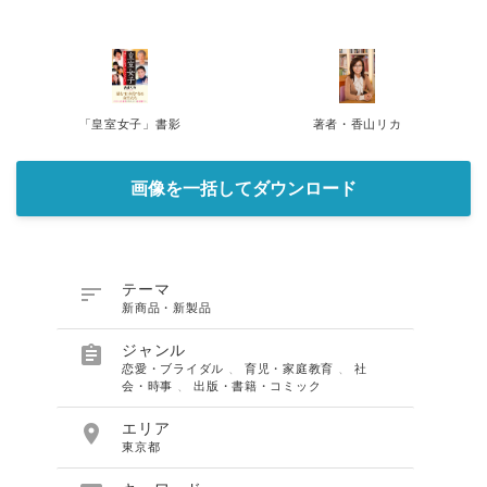
「皇室女子」書影
著者・香山リカ
画像を一括してダウンロード

テーマ
新商品・新製品

ジャンル
恋愛・ブライダル
、
育児・家庭教育
、
社
会・時事
、
出版・書籍・コミック

エリア
東京都