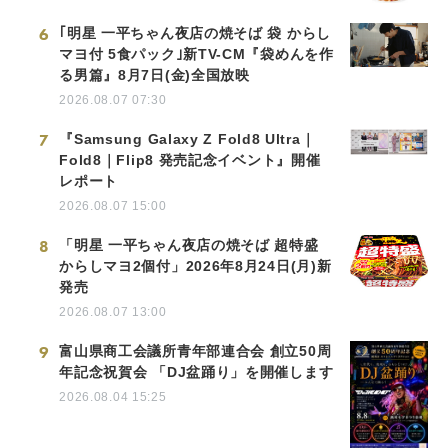
6
｢明星 一平ちゃん夜店の焼そば 袋 からし
マヨ付 5食パック｣新TV-CM『袋めんを作
る男篇』8月7日(金)全国放映
2026.08.07 07:30
7
『Samsung Galaxy Z Fold8 Ultra｜
Fold8｜Flip8 発売記念イベント』開催
レポート
2026.08.07 15:00
8
「明星 一平ちゃん夜店の焼そば 超特盛
からしマヨ2個付」2026年8月24日(月)新
発売
2026.08.07 13:00
9
富山県商工会議所青年部連合会 創立50周
年記念祝賀会 「DJ盆踊り」を開催します
2026.08.04 15:25