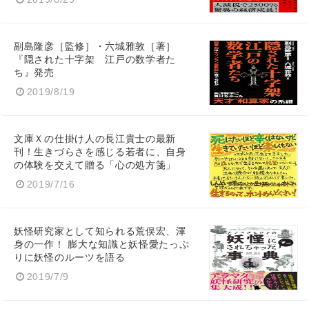
副島隆彦［監修］・六城雅敦［著］
『隠された十字架 江戸の数学者た
ち』発売
2019/8/19
文庫Ｘの仕掛け人の長江貴士の最新
刊！生きづらさを感じる若者に、自身
の体験を交えて贈る「心の処方箋」
2019/7/16
妖怪研究家として知られる荒俣宏、渾
身の一作！ 膨大な知識と妖怪愛たっぷ
りに妖怪のルーツを語る
2019/7/9