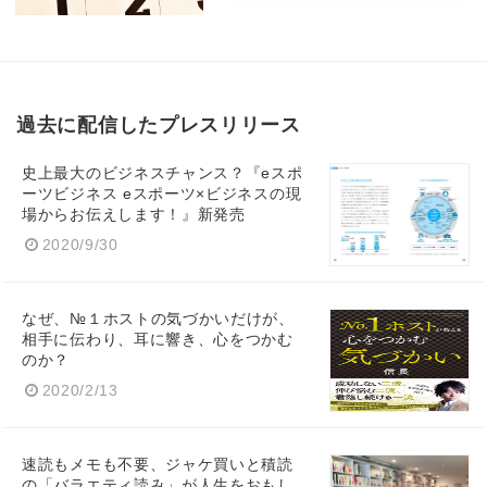
過去に配信したプレスリリース
史上最大のビジネスチャンス？『eスポ
ーツビジネス eスポーツ×ビジネスの現
場からお伝えします！』新発売
2020/9/30
なぜ、№１ホストの気づかいだけが、
相手に伝わり、耳に響き、心をつかむ
のか？
2020/2/13
速読もメモも不要、ジャケ買いと積読
の「バラエティ読み」が人生をおもし