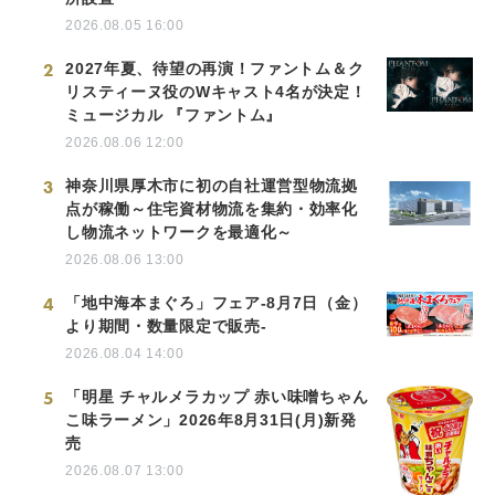
2026.08.05 16:00
2
2027年夏、待望の再演！ファントム＆ク
リスティーヌ役のWキャスト4名が決定！
ミュージカル 『ファントム』
2026.08.06 12:00
3
神奈川県厚木市に初の自社運営型物流拠
点が稼働～住宅資材物流を集約・効率化
し物流ネットワークを最適化～
2026.08.06 13:00
4
「地中海本まぐろ」フェア-8月7日（金）
より期間・数量限定で販売-
2026.08.04 14:00
5
「明星 チャルメラカップ 赤い味噌ちゃん
こ味ラーメン」2026年8月31日(月)新発
売
2026.08.07 13:00