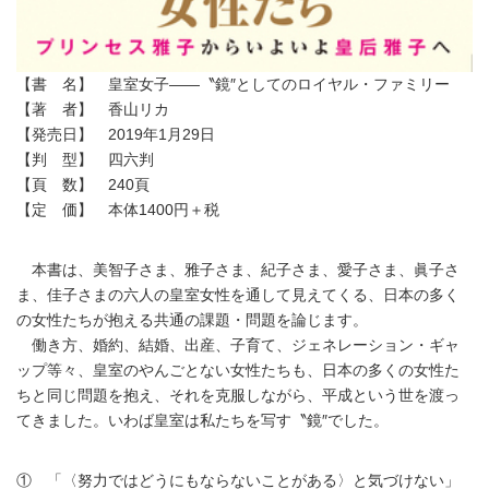
【書 名】 皇室女子――〝鏡″としてのロイヤル・ファミリー
【著 者】 香山リカ
【発売日】 2019年1月29日
【判 型】 四六判
【頁 数】 240頁
【定 価】 本体1400円＋税
本書は、美智子さま、雅子さま、紀子さま、愛子さま、眞子さ
ま、佳子さまの六人の皇室女性を通して見えてくる、日本の多く
の女性たちが抱える共通の課題・問題を論じます。
働き方、婚約、結婚、出産、子育て、ジェネレーション・ギャ
ップ等々、皇室のやんごとない女性たちも、日本の多くの女性た
ちと同じ問題を抱え、それを克服しながら、平成という世を渡っ
てきました。いわば皇室は私たちを写す〝鏡″でした。
① 「〈努力ではどうにもならないことがある〉と気づけない」