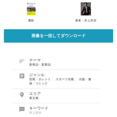
書影
著者・井上尚弥
画像を一括してダウンロード

テーマ
新商品・新製品

ジャンル
芸能・タレント
、
スポーツ全般
、
出版・書
籍・コミック

エリア
東京都

キーワード
井上尚弥