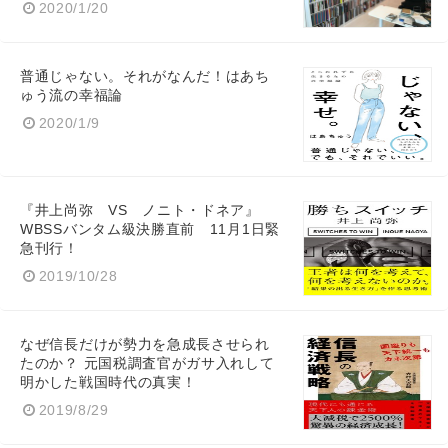
2020/1/20
普通じゃない。それがなんだ！はあち
ゅう流の幸福論
English
2020/1/9
『井上尚弥 VS ノニト・ドネア』
WBSSバンタム級決勝直前 11月1日緊
急刊行！
2019/10/28
なぜ信長だけが勢力を急成長させられ
たのか？ 元国税調査官がガサ入れして
明かした戦国時代の真実！
2019/8/29