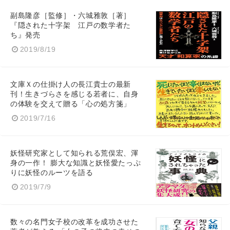
副島隆彦［監修］・六城雅敦［著］
『隠された十字架 江戸の数学者た
ち』発売
2019/8/19
文庫Ｘの仕掛け人の長江貴士の最新
刊！生きづらさを感じる若者に、自身
の体験を交えて贈る「心の処方箋」
2019/7/16
妖怪研究家として知られる荒俣宏、渾
身の一作！ 膨大な知識と妖怪愛たっぷ
りに妖怪のルーツを語る
2019/7/9
数々の名門女子校の改革を成功させた