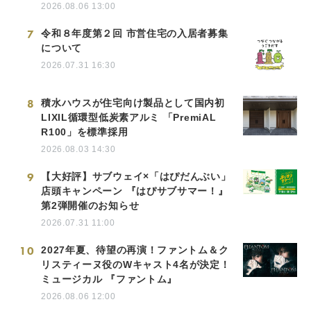
2026.08.06 13:00
7
令和８年度第２回 市営住宅の入居者募集
について
2026.07.31 16:30
8
積水ハウスが住宅向け製品として国内初
LIXIL循環型低炭素アルミ 「PremiAL
R100」を標準採用
2026.08.03 14:30
9
【大好評】サブウェイ×「はぴだんぶい」
店頭キャンペーン 『はぴサブサマー！』
第2弾開催のお知らせ
2026.07.31 11:00
10
2027年夏、待望の再演！ファントム＆ク
リスティーヌ役のWキャスト4名が決定！
ミュージカル 『ファントム』
2026.08.06 12:00