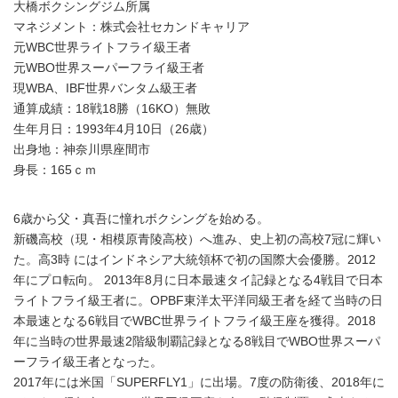
大橋ボクシングジム所属
マネジメント：株式会社セカンドキャリア
元WBC世界ライトフライ級王者
元WBO世界スーパーフライ級王者
現WBA、IBF世界バンタム級王者
通算成績：18戦18勝（16KO）無敗
生年月日：1993年4月10日（26歳）
出身地：神奈川県座間市
身長：165ｃｍ
6歳から父・真吾に憧れボクシングを始める。
新磯高校（現・相模原青陵高校）へ進み、史上初の高校7冠に輝い
た。高3時 にはインドネシア大統領杯で初の国際大会優勝。2012
年にプロ転向。 2013年8月に日本最速タイ記録となる4戦目で日本
ライトフライ級王者に。OPBF東洋太平洋同級王者を経て当時の日
本最速となる6戦目でWBC世界ライトフライ級王座を獲得。2018
年に当時の世界最速2階級制覇記録となる8戦目でWBO世界スーパ
ーフライ級王者となった。
2017年には米国「SUPERFLY1」に出場。7度の防衛後、2018年に