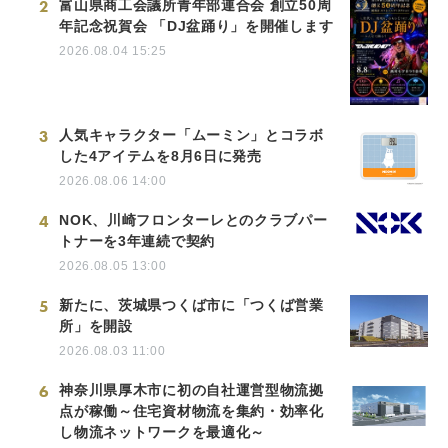
2
富山県商工会議所青年部連合会 創立50周
年記念祝賀会 「DJ盆踊り」を開催します
2026.08.04 15:25
3
人気キャラクター「ムーミン」とコラボ
した4アイテムを8月6日に発売
2026.08.06 14:00
4
NOK、川崎フロンターレとのクラブパー
トナーを3年連続で契約
2026.08.05 13:00
5
新たに、茨城県つくば市に「つくば営業
所」を開設
2026.08.03 11:00
6
神奈川県厚木市に初の自社運営型物流拠
点が稼働～住宅資材物流を集約・効率化
し物流ネットワークを最適化～