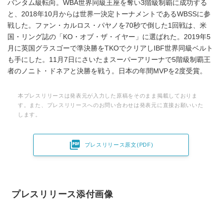
バンタム級転向。WBA世界同級王座を奪い3階級制覇に成功する
と、2018年10月からは世界一決定トーナメントであるWBSSに参
戦した。ファン・カルロス・パヤノを70秒で倒した1回戦は、米
国・リング誌の「KO・オブ・ザ・イヤー」に選ばれた。2019年5
月に英国グラスゴーで準決勝をTKOでクリアしIBF世界同級ベルト
も手にした。11月7日にさいたまスーパーアリーナで5階級制覇王
者のノニト・ドネアと決勝を戦う。日本の年間MVPを2度受賞。
本プレスリリースは発表元が入力した原稿をそのまま掲載しておりま
す。また、プレスリリースへのお問い合わせは発表元に直接お願いいた
します。

プレスリリース原文(PDF)
プレスリリース添付画像