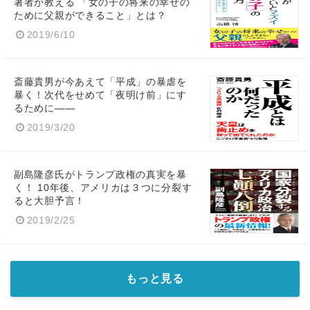
著者が教える 「女の子の将来の幸せの
ために父親ができること」とは？
2019/6/10
斎藤貴男が今あえて「平成」の暴虐を
暴く！次代をせめて「夜明け前」にす
るために――
2019/3/20
副島隆彦氏がトランプ政権の真実を暴
く！ 10年後、アメリカは３つに分裂す
ると大胆予言！
2019/2/25
もっと見る