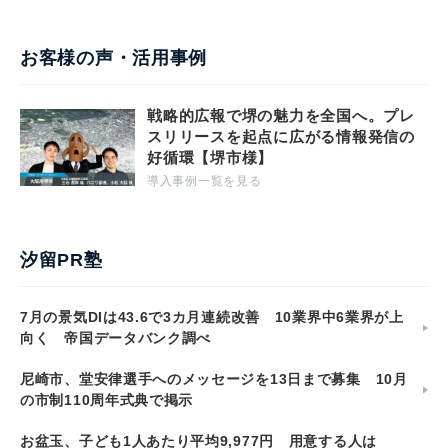
お客様の声・活用事例
戦略的広報で堺の魅力を全国へ。プレ
スリリースを起点に広がる情報発信の
好循環【堺市様】
導入事例一覧を見る
汐留PR塾
7月の景気DIは43.6で3カ月連続改善 10業界中6業界が上
向く 帝国データバンク調べ
尼崎市、堂安律選手へのメッセージを13日まで募集 10月
の市制110周年式典で掲示
お盆玉、子ども1人あたり平均9,977円 用意する人は