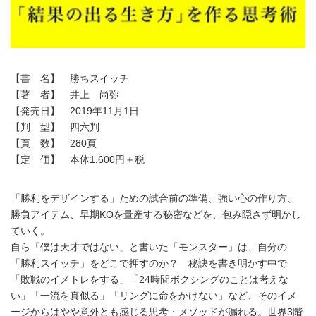
【書 名】 勝ちスイッチ
【著 者】 井上 尚弥
【発売日】 2019年11月1日
【判 型】 四六判
【頁 数】 280頁
【定 価】 本体1,600円＋税
「勝利をデザインする」ための試合前の準備、強い心の作り方、
勝負アイテム、早期KOを量産する秘密などを、包み隠さず明かし
ていく。
自ら「僕は天才ではない」と書いた「モンスター」は、自分の
「勝利スイッチ」をどこで押すのか？ 秘訣を書き明かす中で
「敗戦のイメトレをする」「24時間ボクシングのことは考えな
い」「一流を真似る」「リングに命をかけない」など、そのイメ
ージからはやや意外とも感じる思考・メソッドが漏れる。世界3階