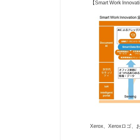
【Smart Work I
Xerox、Xeroxロ