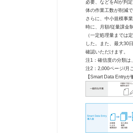
必要、などをAIが判
体の作業工数が削減で
さらに、中小規模事業
時に、月額/従量課金
（一定処理量までは定
した。また、最大30
確認いただけます。
注1：確信度の分類は
注2：2,000ページ/
【Smart Data En