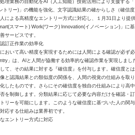
理業務の自動化をAI（人工知能）技術活用により支援する「Sma
ntry(エントリー)」の機能を強化、文字認識結果の確からしさ（確
人による高精度なエントリー方式に対応し、１月31日より提
t(スマート) Work(ワーク) Innovation(イノベーション
善サービスです。
認訂正作業の効率化
において高い精度を実現するためには人間による確認が必ず必
ta Entry」は、AIと人間が協働する効率的な確認作業を実現しま
して、その結果に対する『確信度』を付与します。確信度とは
像と認識結果との類似度の関係を、人間の視覚の仕組みを取り
化したものです。さらにその確信度を独自の仕組みにより高中低
否を制御します。分類結果に応じて必要な内容だけを確認・訂
トリーを可能にします。このような確信度に基づいた人の関与
対応する仕組みは業界初です。
なエントリー方式に対応