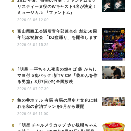
4
2027年夏、待望の再演！ファントム＆ク
リスティーヌ役のWキャスト4名が決定！
ミュージカル 『ファントム』
2026.08.06 12:00
5
富山県商工会議所青年部連合会 創立50周
年記念祝賀会 「DJ盆踊り」を開催します
2026.08.04 15:25
6
｢明星 一平ちゃん夜店の焼そば 袋 からし
マヨ付 5食パック｣新TV-CM『袋めんを作
る男篇』8月7日(金)全国放映
2026.08.07 07:30
7
亀の井ホテル 有馬 有馬の歴史と文化に触
れる秋の宿泊プランを9月から展開
2026.08.06 11:00
8
「明星 チャルメラカップ 赤い味噌ちゃん