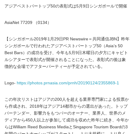
アジアベストバートップ50の表彰式は5月9日シンガポールで開催
AsiaNet 77209 （0134）
【シンガポール2019年1月29日PR Newswire＝共同通信JBN】昨年
シンガポールで行われたアジアベストバートップ50（Asia’s 50
Best Bars）の成功を受け、今年も5月9日木曜日の夕方にキャピト
ルシアターで表彰式が開催されることになった。表彰式の後は象
徴的な会場でアフターパーティーが予定されている。
Logo-
https://photos.prnasia.com/prnh/20190124/2355869-1
この年次リストはアジアの200人を超える業界専門家による投票か
ら作成され、2018年はアジア14都市からの選出があった。トップ
バーテンダー、影響力をもつバーのオーナー、業界人、世界のメ
ディアから450人以上が参加して成功を収めた昨年に続き、今年か
らはWilliam Reed Business MediaとSingapore Tourism Boardの3
年間のパートナーシップがスタートし、より大規模に、より良く