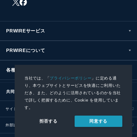
PRWIREサービス
PRWIREについて
各種お問い合わせ
当社では、「
プライバシーポリシー
」に定める通
り、本ウェブサイトとサービスを快適にご利用いた
共同通信社グループ
だき、また、どのように活用されているのかを当社
で詳しく把握するために、Cookie を使用していま
す。
サイトポリシー
プライバシーポリシー
同意する
拒否する
外部送信ポリシー
プレスリリース取扱基準