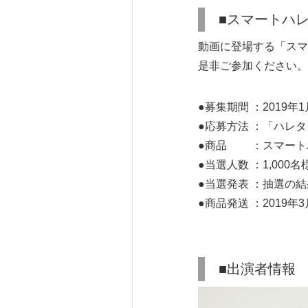
■スマートハ
動画に登場する「スマ
是非ご参加ください。
●募集期間 ：2019年1月1
●応募方法 ：「ハレ
●商品 ：スマート
●当選人数 ：1,000名
●当選発表 ：抽選の
●商品発送 ：2019年
■出演者情報