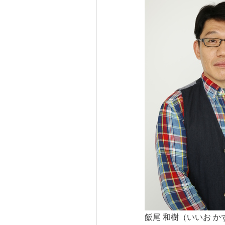
飯尾 和樹（いいお か