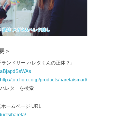
要＞
子ランドリー ハレタくんの正体!?」
be/aBjapdSsWAs
http://top.lion.co.jp/products/hareta/smart/
Japanese
ハレタ を検索
ホームページ URL
oducts/hareta/