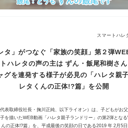
スマートハレ
レタ」がつなぐ「家族の笑顔」第２弾WE
トハレタの声の主は ずん・飯尾和樹さ
ャグを連発する様子が必見の「ハレタ親子
レタくんの正体!?篇」を公開
代表取締役社長・掬川正純、以下ライオン）は、子どもがお父
子を描いたWEB動画「ハレタ親子ランドリー」の第2弾となる
んの正体!?篇」を、平成最後の笑顔の日である2019 年 2月5