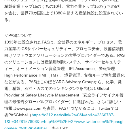
精製企業トップ15のうちの10社、電力企業トップ15のうちの5社
を含む、世界70カ国以上で1380を超える産業施設に設置されてい
る。
▽PASについて
1993年に設立されたPASは、全世界のエネルギー、プロセス、電
力産業のICSサイバーセキュリティー、プロセス安全、設備信頼性
向けソフトウエアソリューションの大手プロバイダーである。PAS
のソリューションには産業用制御システム・サイバーセキュリテ
ィー、オートメーション資産管理、IPL Assurance、警報管理、
High Performance HMI（TM）、境界管理、制御ループ性能最適化
などがある。PASはこのほどARC Advisory Groupから、化学、発
電、精製、石油・ガスでのランキング1位を含む#1 Global
Provider of Safety Lifecycle Management（安全ライフサイクル管
理の最優秀グローバルプロバイダー）に選ばれた。さらに詳しい
情報はwww.pas.com を参照。PASとつながるには、Twitterでは
@PASGlobal（
https://c212.net/c/link/?t=0&l=en&o=2366787-
1&h=3428157803&u=http%3A%2F%2Fwww.twitter.com%2Fpasgl
obal&a=%40PASGlobal
）あるいは