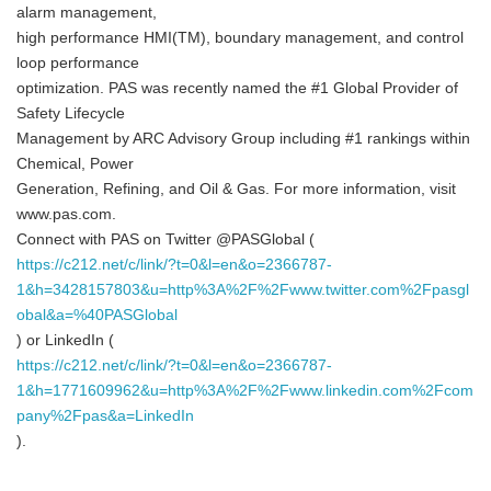
alarm management,
high performance HMI(TM), boundary management, and control
loop performance
optimization. PAS was recently named the #1 Global Provider of
Safety Lifecycle
Management by ARC Advisory Group including #1 rankings within
Chemical, Power
Generation, Refining, and Oil & Gas. For more information, visit
www.pas.com.
Connect with PAS on Twitter @PASGlobal (
https://c212.net/c/link/?t=0&l=en&o=2366787-
1&h=3428157803&u=http%3A%2F%2Fwww.twitter.com%2Fpasgl
obal&a=%40PASGlobal
) or LinkedIn (
https://c212.net/c/link/?t=0&l=en&o=2366787-
1&h=1771609962&u=http%3A%2F%2Fwww.linkedin.com%2Fcom
pany%2Fpas&a=LinkedIn
).