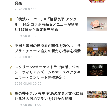
発売
2026.08.07 13:00
5
「横濱ハーバー」×「柳原良平 アンク
ル」 限定コラボ商品＆メニューが登場
8月17日から限定販売開始
2026.08.07 13:00
6
中国と米国の経済界が関係を強化し、サ
プライチェーン協力の新たな機会を模索
2026.08.07 10:00
7
スクリーン×オーケストラで体感。ジョ
ン・ウィリアムズ：シネマ・スペクタキ
ュラー・コンサート開催決定！
2026.08.08 10:00
8
亀の井ホテル 有馬 有馬の歴史と文化に触
れる秋の宿泊プランを9月から展開
2026.08.06 11:00