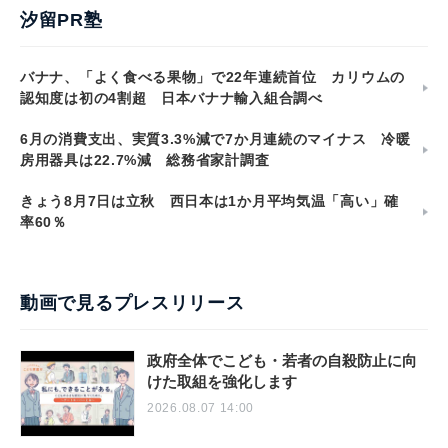
汐留PR塾
バナナ、「よく食べる果物」で22年連続首位 カリウムの
認知度は初の4割超 日本バナナ輸入組合調べ
6月の消費支出、実質3.3%減で7か月連続のマイナス 冷暖
房用器具は22.7%減 総務省家計調査
きょう8月7日は立秋 西日本は1か月平均気温「高い」確
率60％
動画で見るプレスリリース
政府全体でこども・若者の自殺防止に向
けた取組を強化します
2026.08.07 14:00