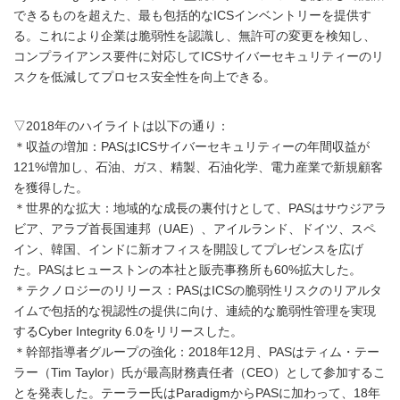
できるものを超えた、最も包括的なICSインベントリーを提供す
る。これにより企業は脆弱性を認識し、無許可の変更を検知し、
コンプライアンス要件に対応してICSサイバーセキュリティーのリ
スクを低減してプロセス安全性を向上できる。
▽2018年のハイライトは以下の通り：
＊収益の増加：PASはICSサイバーセキュリティーの年間収益が
121%増加し、石油、ガス、精製、石油化学、電力産業で新規顧客
を獲得した。
＊世界的な拡大：地域的な成長の裏付けとして、PASはサウジアラ
ビア、アラブ首長国連邦（UAE）、アイルランド、ドイツ、スペ
イン、韓国、インドに新オフィスを開設してプレゼンスを広げ
た。PASはヒューストンの本社と販売事務所も60%拡大した。
＊テクノロジーのリリース：PASはICSの脆弱性リスクのリアルタ
イムで包括的な視認性の提供に向け、連続的な脆弱性管理を実現
するCyber Integrity 6.0をリリースした。
＊幹部指導者グループの強化：2018年12月、PASはティム・テー
ラー（Tim Taylor）氏が最高財務責任者（CEO）として参加するこ
とを発表した。テーラー氏はParadigmからPASに加わって、18年