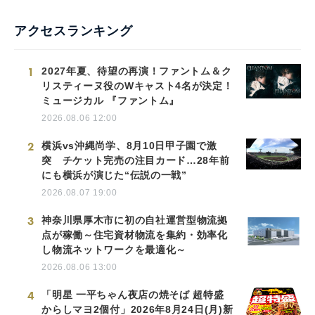
アクセスランキング
1
2027年夏、待望の再演！ファントム＆ク
リスティーヌ役のWキャスト4名が決定！
ミュージカル 『ファントム』
2026.08.06 12:00
2
横浜vs沖縄尚学、8月10日甲子園で激
突 チケット完売の注目カード…28年前
にも横浜が演じた“伝説の一戦”
2026.08.07 19:00
3
神奈川県厚木市に初の自社運営型物流拠
点が稼働～住宅資材物流を集約・効率化
し物流ネットワークを最適化～
2026.08.06 13:00
4
「明星 一平ちゃん夜店の焼そば 超特盛
からしマヨ2個付」2026年8月24日(月)新