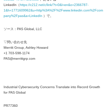
LinkedIn（
https://c212.net/c/link/?t=0&l=en&o=2366787-
1&h=1771609962&u=http%3A%2F%2Fwww.linkedin.com%2Fcom
pany%2Fpas&a=LinkedIn
）で。
ソース：PAS Global, LLC
▽問い合わせ先
Merritt Group, Ashley Howard
+1 703-598-1174
PAS@merrittgrp.com
Industrial Cybersecurity Concerns Translate into Record Growth
for PAS Global
PR77360