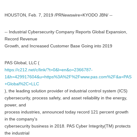
HOUSTON, Feb. 7, 2019 /PRNewswire=KYODO JBN/ --
-- Industrial Cybersecurity Company Reports Global Expansion,
Record Revenue
Growth, and Increased Customer Base Going into 2019
PAS Global, LLC (
https://c212.net/c/link/?t=0&l=en&o=2366787-
1&h=429917604&u=https%3A%2F%2Fwww.pas.com%2F&a=PAS
+Global%2C+LLC
), the leading solution provider of industrial control system (ICS)
cybersecurity, process safety, and asset reliability in the energy,
power, and
process industries, announced today record 121 percent growth
in the company's
cybersecurity business in 2018. PAS Cyber Integrity(TM) protects
the industrial