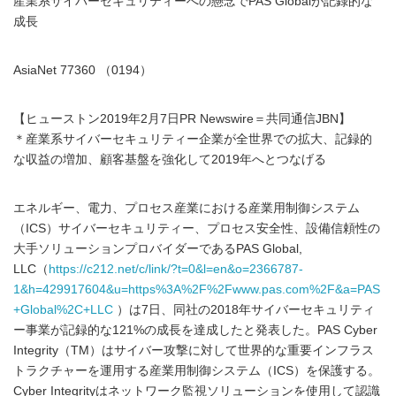
産業系サイバーセキュリティーへの懸念でPAS Globalが記録的な
成長
AsiaNet 77360 （0194）
【ヒューストン2019年2月7日PR Newswire＝共同通信JBN】
＊産業系サイバーセキュリティー企業が全世界での拡大、記録的
な収益の増加、顧客基盤を強化して2019年へとつなげる
エネルギー、電力、プロセス産業における産業用制御システム
（ICS）サイバーセキュリティー、プロセス安全性、設備信頼性の
大手ソリューションプロバイダーであるPAS Global,
LLC（
https://c212.net/c/link/?t=0&l=en&o=2366787-
1&h=429917604&u=https%3A%2F%2Fwww.pas.com%2F&a=PAS
+Global%2C+LLC
）は7日、同社の2018年サイバーセキュリティ
ー事業が記録的な121%の成長を達成したと発表した。PAS Cyber
Integrity（TM）はサイバー攻撃に対して世界的な重要インフラス
トラクチャーを運用する産業用制御システム（ICS）を保護する。
Cyber Integrityはネットワーク監視ソリューションを使用して認識