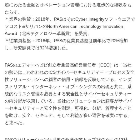
超にわたる金融とオペレーション管理における進歩的な経験をも
たらす。
＊業界の称賛：2018年、PASはそのCyber Integrityソフトウエアで
フロスト&サリバンのNorth American Technology Innovation
Award（北米テクノロジー革新賞）を受賞。
＊従業員基盤：2018年、PASの従業員基盤は前年比で20%増加
し、研究開発では32%増加した。
PASのエディ・ハビビ創立者兼最高経営責任者（CEO）は「当社
の勢いは、われわれのICSサイバーセキュリティー・プロセス安全
性ソリューションへの顧客の信用・信頼を反映している。インダ
ストリアル・インターネット・オブ・シングスの出現と共に、系
統的なリスク管理を必要とする安全性とサイバーセキュリティー
の両分野が収束している。当社のソリューションは顧客がサイバ
ーセキュリティーと安全性を測定、可視化、分析、管理すること
を助け、安全、セキュア、そして利益が多い運営を確実にする」
と述べた。
PASのソリューションは世界の化学企業トップ15のうちの13社、