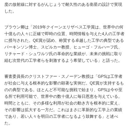
度の放射線に対するがんじょうで耐久性のある衛星の設計で実現
した。
ブラウン卿は「2019年クイーンエリザベス工学賞は、世界中の何
十億もの人々に正確で即時の位置、時間情報を与えた4人の工学者
に授与された。QE賞が認め、称賛する卓越した工学の典型である
パーキンソン博士、スピルカー教授、ヒューゴ・フルハーフ氏、
リチャード・シュワルツ氏の革命的な業績が、未来の挑戦に取り
組む次世代の工学者らを刺激するよう希望している」と語った。
審査委員長のクリストファー・スノーデン教授は「GPSは工学者
が社会に与える根本的な影響の顕著な実例だ。QE賞が支持するも
のの典型である。ほとんど不可能な挑戦で始まり、GPSは今や至
る所で利用可能で、世界中の数十億人に毎日恩恵を与えている。
時間とともに、その多様な利用が社会の動き方を根本的に変え、
その影響は拡大する一方だ。これはまさに革新的な工学上の業績
であり、若い人々を明日の工学者になるよう鼓舞する」と述べ
た。