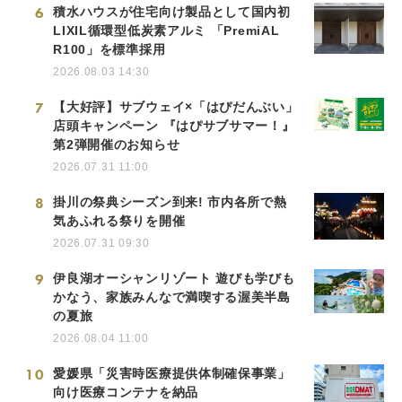
6
積水ハウスが住宅向け製品として国内初
LIXIL循環型低炭素アルミ 「PremiAL
R100」を標準採用
2026.08.03 14:30
7
【大好評】サブウェイ×「はぴだんぶい」
店頭キャンペーン 『はぴサブサマー！』
第2弾開催のお知らせ
2026.07.31 11:00
8
掛川の祭典シーズン到来! 市内各所で熱
気あふれる祭りを開催
2026.07.31 09:30
9
伊良湖オーシャンリゾート 遊びも学びも
かなう、家族みんなで満喫する渥美半島
の夏旅
2026.08.04 11:00
10
愛媛県「災害時医療提供体制確保事業」
向け医療コンテナを納品