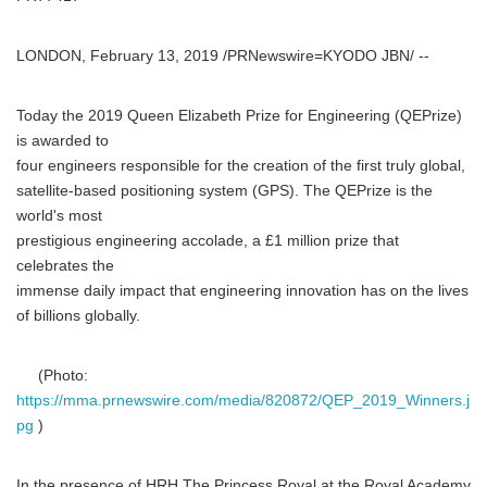
LONDON, February 13, 2019 /PRNewswire=KYODO JBN/ --
Today the 2019 Queen Elizabeth Prize for Engineering (QEPrize)
is awarded to
four engineers responsible for the creation of the first truly global,
satellite-based positioning system (GPS). The QEPrize is the
world's most
prestigious engineering accolade, a £1 million prize that
celebrates the
immense daily impact that engineering innovation has on the lives
of billions globally.
(Photo:
https://mma.prnewswire.com/media/820872/QEP_2019_Winners.j
pg
)
In the presence of HRH The Princess Royal at the Royal Academy