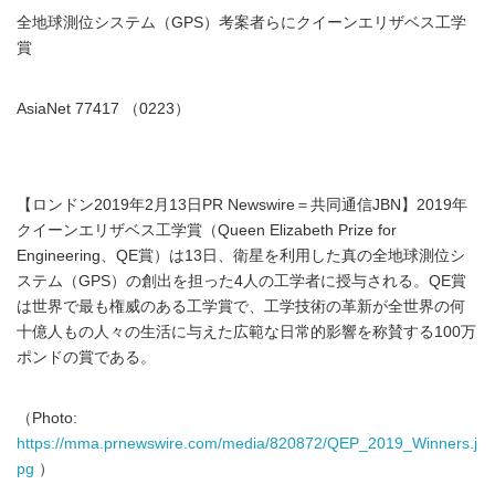
全地球測位システム（GPS）考案者らにクイーンエリザベス工学
賞
AsiaNet 77417 （0223）
【ロンドン2019年2月13日PR Newswire＝共同通信JBN】2019年
クイーンエリザベス工学賞（Queen Elizabeth Prize for
Engineering、QE賞）は13日、衛星を利用した真の全地球測位シ
ステム（GPS）の創出を担った4人の工学者に授与される。QE賞
は世界で最も権威のある工学賞で、工学技術の革新が全世界の何
十億人もの人々の生活に与えた広範な日常的影響を称賛する100万
ポンドの賞である。
（Photo:
https://mma.prnewswire.com/media/820872/QEP_2019_Winners.j
pg
）