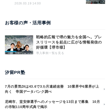
2026.03.19 14:00
お客様の声・活用事例
戦略的広報で堺の魅力を全国へ。プレ
スリリースを起点に広がる情報発信の
好循環【堺市様】
導入事例一覧を見る
汐留PR塾
7月の景気DIは43.6で3カ月連続改善 10業界中6業界が上
向く 帝国データバンク調べ
尼崎市、堂安律選手へのメッセージを13日まで募集 10月
の市制110周年式典で掲示