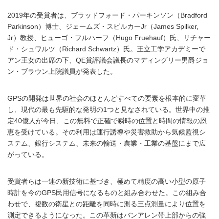
2019年の受賞者は、ブラッドフォード・パーキンソン（Bradford
Parkinson）博士、ジェームズ・スピルカーJr（James Spilker,
Jr）教授、ヒューゴ・フルハーフ（Hugo Fruehauf）氏、リチャー
ド・シュワルツ（Richard Schwartz）氏。王立工学アカデミーで
アン王女の出席の下、QE賞評議会議長のマディングリー男爵ジョ
ン・ブラウン上院議員が発表した。
GPSの開発は世界の社会のほとんどすべての要素を根本的に変革
し、現代の最も先駆的な発明の1つと見なされている。世界中の推
定40億人が今日、この無料で正確で瞬時の位置と時間の情報の恩
恵を受けている。その利用は運行誘導や災害救助から気候監視シ
ステム、銀行システム、未来の輸送・農業・工業の基盤にまで広
がっている。
受賞者らは一連の新技術に基づき、極めて精度の高い小型の原子
時計を今のGPS民用信号になるものと組み合わせた。この組み合
わせで、複数の衛星との距離を同時に測る三点測量により位置を
測定できるようになった。この革新はバンアレン帯上部からの強