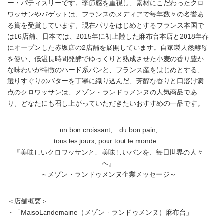
ー・パティスリーです。季節感を重視し、素材にこだわったクロ
ワッサンやバゲットは、フランスのメディアで毎年数々の名誉あ
る賞を受賞しています。現在パリをはじめとするフランス本国で
は16店舗、日本では、2015年に初上陸した麻布台本店と2018年春
にオープンした赤坂店の2店舗を展開しています。自家製天然酵母
を使い、低温長時間発酵でゆっくりと熟成させた小麦の香り豊か
な味わいが特徴のハード系パンと、フランス産をはじめとする、
選りすぐりのバターを丁寧に織り込んだ、芳醇な香りと口溶け満
点のクロワッサンは、メゾン・ランドゥメンヌの人気商品であ
り、どなたにも召し上がっていただきたいおすすめの一品です。
un bon croissant, du bon pain,
tous les jours, pour tout le monde…
『美味しいクロワッサンと、美味しいパンを、毎日世界の人々
Japanese
へ』
～メゾン・ランドゥメンヌ企業メッセージ～
＜店舗概要＞
・「MaisoLandemaine（メゾン・ランドゥメンヌ）麻布台」