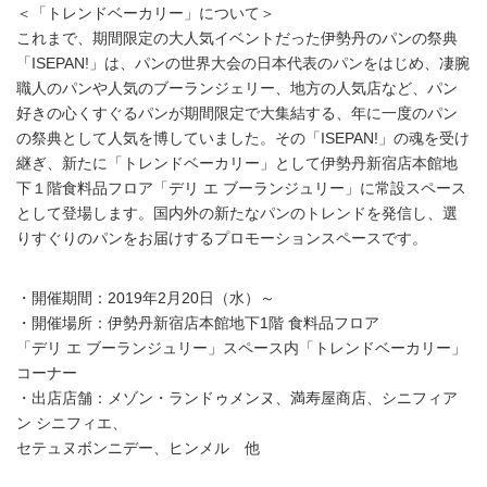
＜「トレンドベーカリー」について＞
これまで、期間限定の大人気イベントだった伊勢丹のパンの祭典
「ISEPAN!」は、パンの世界大会の日本代表のパンをはじめ、凄腕
職人のパンや人気のブーランジェリー、地方の人気店など、パン
好きの心くすぐるパンが期間限定で大集結する、年に一度のパン
の祭典として人気を博していました。その「ISEPAN!」の魂を受け
継ぎ、新たに「トレンドベーカリー」として伊勢丹新宿店本館地
下１階食料品フロア「デリ エ ブーランジュリー」に常設スペース
として登場します。国内外の新たなパンのトレンドを発信し、選
りすぐりのパンをお届けするプロモーションスペースです。
・開催期間：2019年2月20日（水）～
・開催場所：伊勢丹新宿店本館地下1階 食料品フロア
「デリ エ ブーランジュリー」スペース内「トレンドベーカリー」
コーナー
・出店店舗：メゾン・ランドゥメンヌ、満寿屋商店、シニフィア
ン シニフィエ、
セテュヌボンニデー、ヒンメル 他