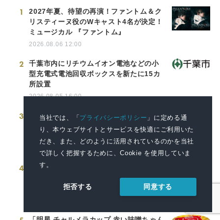
1
2027年夏、待望の再演！ファントム＆ク
リスティーヌ役のWキャスト4名が決定！
ミュージカル 『ファントム』
2026.08.06 12:00
2
千葉市内にリチウムイオン電池などの小
型充電式電池回収ボックスを新たに15カ
所設置
2026.08.05 16:00
3
「明星 一平ちゃん夜店の焼そば 超特盛
当社では、「
プライバシーポリシー
」に定める通
からしマヨ2個付」2026年8月24日(月)新
り、本ウェブサイトとサービスを快適にご利用いた
発売
だき、また、どのように活用されているのかを当社
2026.08.07 13:00
で詳しく把握するために、Cookie を使用していま
す。
4
神奈川県厚木市に初の自社運営型物流拠
点が稼働～住宅資材物流を集約・効率化
同意する
拒否する
し物流ネットワークを最適化～
2026.08.06 13:00
「明星 チャルメラカップ 赤い味噌ちゃん