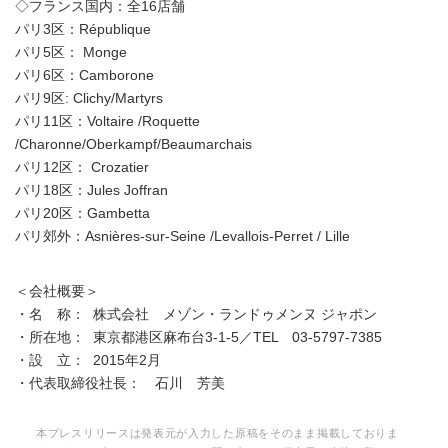
◇フランス国内：全16店舗
パリ3区：République
パリ5区： Monge
パリ6区：Camborone
パリ9区: Clichy/Martyrs
パリ11区：Voltaire /Roquette
/Charonne/Oberkampf/Beaumarchais
パリ12区： Crozatier
パリ18区：Jules Joffran
パリ20区：Gambetta
パリ郊外：Asnières-sur-Seine /Levallois-Perret / Lille
＜会社概要＞
・名 称： 株式会社 メゾン・ランドゥメンヌ ジャポン
・所在地： 東京都港区麻布台3-1-5／TEL 03-5797-7385
・設 立： 2015年2月
・代表取締役社長： 石川 芳美
本プレスリリースは発表元が入力した原稿をそのまま掲載しておりま