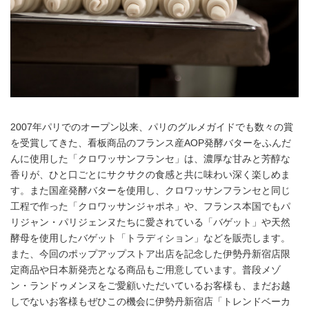
2007年パリでのオープン以来、パリのグルメガイドでも数々の賞
を受賞してきた、看板商品のフランス産AOP発酵バターをふんだ
んに使用した「クロワッサンフランセ」は、濃厚な甘みと芳醇な
香りが、ひと口ごとにサクサクの食感と共に味わい深く楽しめま
す。また国産発酵バターを使用し、クロワッサンフランセと同じ
工程で作った「クロワッサンジャポネ」や、フランス本国でもパ
リジャン・パリジェンヌたちに愛されている「バゲット」や天然
酵母を使用したバゲット「トラディション」などを販売します。
また、今回のポップアップストア出店を記念した伊勢丹新宿店限
定商品や日本新発売となる商品もご用意しています。普段メゾ
ン・ランドゥメンヌをご愛顧いただいているお客様も、まだお越
しでないお客様もぜひこの機会に伊勢丹新宿店「トレンドベーカ