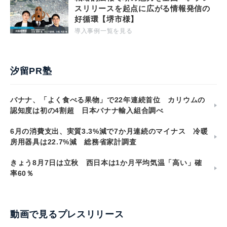
スリリースを起点に広がる情報発信の
好循環【堺市様】
導入事例一覧を見る
汐留PR塾
バナナ、「よく食べる果物」で22年連続首位 カリウムの
認知度は初の4割超 日本バナナ輸入組合調べ
6月の消費支出、実質3.3%減で7か月連続のマイナス 冷暖
房用器具は22.7%減 総務省家計調査
きょう8月7日は立秋 西日本は1か月平均気温「高い」確
率60％
動画で見るプレスリリース