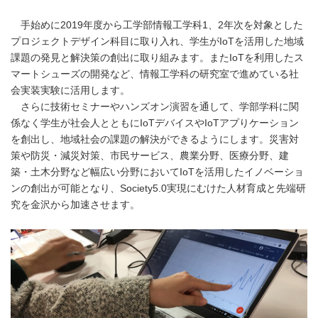
手始めに2019年度から工学部情報工学科1、2年次を対象とした
プロジェクトデザイン科目に取り入れ、学生がIoTを活用した地域
課題の発見と解決策の創出に取り組みます。またIoTを利用したス
マートシューズの開発など、情報工学科の研究室で進めている社
会実装実験に活用します。
さらに技術セミナーやハンズオン演習を通して、学部学科に関
係なく学生が社会人とともにIoTデバイスやIoTアプりケーション
を創出し、地域社会の課題の解決ができるようにします。災害対
策や防災・減災対策、市民サービス、農業分野、医療分野、建
築・土木分野など幅広い分野においてIoTを活用したイノベーショ
ンの創出が可能となり、Society5.0実現にむけた人材育成と先端研
究を金沢から加速させます。