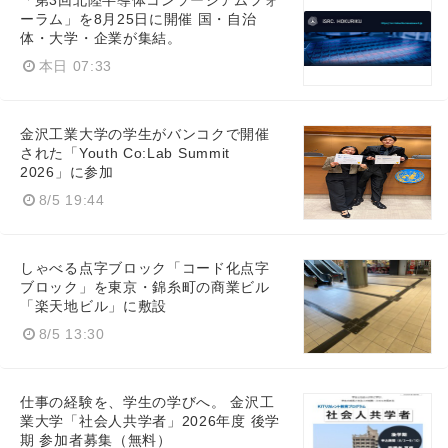
「第3回北陸半導体コンソーシアムフォ
ーラム」を8月25日に開催 国・自治
体・大学・企業が集結。
本日 07:33
English
金沢工業大学の学生がバンコクで開催
された「Youth Co:Lab Summit
2026」に参加
8/5 19:44
しゃべる点字ブロック「コード化点字
ブロック」を東京・錦糸町の商業ビル
「楽天地ビル」に敷設
8/5 13:30
仕事の経験を、学生の学びへ。 金沢工
業大学「社会人共学者」2026年度 後学
期 参加者募集（無料）