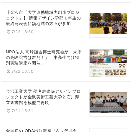
【金沢市「大学連携地域力創造プロジ
ェクト」】 情報デザイン学部１年生の
最終発表会に額地域の方々が参加
7/22 13:30
NPO法人 高峰譲吉博士研究会が「未来
の高峰譲吉は君だ！」 中高生向け特
別実験講座を開催。
7/22 13:30
金沢工業大学 夢考房建築デザインプロ
ジェクトが金沢美術工芸大学と石川県
立図書館を模型で再現
7/21 15:31
全国初の ODA出前講座（次世代共創