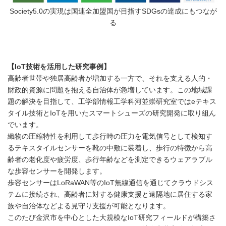
Society5.0の実現は国連全加盟国が目指すSDGsの達成にもつなが
る
【IoT技術を活用した研究事例】
高齢者世帯や独居高齢者が増加する一方で、それを支える人的・
財政的資源に問題を抱える自治体が急増しています。この地域課
題の解決を目指して、工学部情報工学科河並崇研究室ではeテキス
タイル技術とIoTを用いたスマートシューズの研究開発に取り組ん
でいます。
織物の圧縮特性を利用して歩行時の圧力を電気信号として検知す
るテキスタイルセンサーを靴の中敷に装着し、歩行の特徴から高
齢者の老化度や疲労度、歩行年齢などを測定できるウェアラブル
な歩容センサーを開発します。
歩容センサーはLoRaWAN等のIoT無線通信を通じてクラウドシス
テムに接続され、高齢者に対する健康支援と遠隔地に居住する家
族や自治体などよる見守り支援が可能となります。
このたび金沢市を中心とした大規模なIoT研究フィールドが構築さ