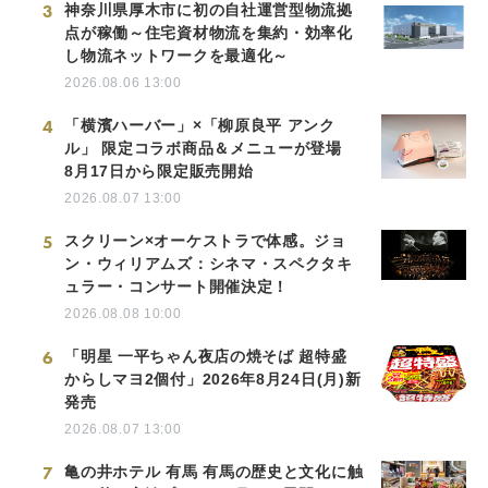
3
神奈川県厚木市に初の自社運営型物流拠
点が稼働～住宅資材物流を集約・効率化
し物流ネットワークを最適化～
2026.08.06 13:00
4
「横濱ハーバー」×「柳原良平 アンク
ル」 限定コラボ商品＆メニューが登場
8月17日から限定販売開始
2026.08.07 13:00
5
スクリーン×オーケストラで体感。ジョ
ン・ウィリアムズ：シネマ・スペクタキ
ュラー・コンサート開催決定！
2026.08.08 10:00
6
「明星 一平ちゃん夜店の焼そば 超特盛
からしマヨ2個付」2026年8月24日(月)新
発売
2026.08.07 13:00
7
亀の井ホテル 有馬 有馬の歴史と文化に触