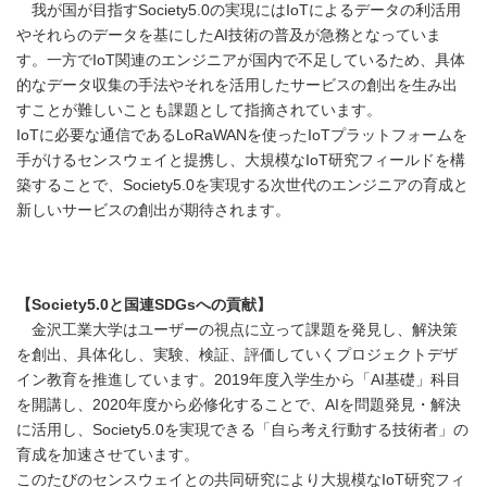
我が国が目指すSociety5.0の実現にはIoTによるデータの利活用
やそれらのデータを基にしたAI技術の普及が急務となっていま
す。一方でIoT関連のエンジニアが国内で不足しているため、具体
的なデータ収集の手法やそれを活用したサービスの創出を生み出
すことが難しいことも課題として指摘されています。
IoTに必要な通信であるLoRaWANを使ったIoTプラットフォームを
手がけるセンスウェイと提携し、大規模なIoT研究フィールドを構
築することで、Society5.0を実現する次世代のエンジニアの育成と
新しいサービスの創出が期待されます。
【Society5.0と国連SDGsへの貢献】
金沢工業大学はユーザーの視点に立って課題を発見し、解決策
を創出、具体化し、実験、検証、評価していくプロジェクトデザ
イン教育を推進しています。2019年度入学生から「AI基礎」科目
を開講し、2020年度から必修化することで、AIを問題発見・解決
に活用し、Society5.0を実現できる「自ら考え行動する技術者」の
育成を加速させています。
このたびのセンスウェイとの共同研究により大規模なIoT研究フィ