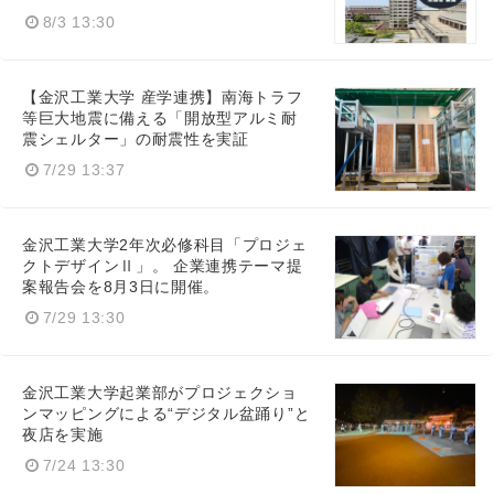
8/3 13:30
【金沢工業大学 産学連携】南海トラフ
等巨大地震に備える「開放型アルミ耐
震シェルター」の耐震性を実証
7/29 13:37
金沢工業大学2年次必修科目「プロジェ
クトデザインⅡ」。 企業連携テーマ提
案報告会を8月3日に開催。
7/29 13:30
金沢工業大学起業部がプロジェクショ
ンマッピングによる“デジタル盆踊り”と
夜店を実施
7/24 13:30