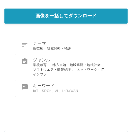
画像を一括してダウンロード

テーマ
新技術・研究開発・特許

ジャンル
学校教育
、
地方自治・地域経済・地域社会
、
ソフトウエア・情報処理
、
ネットワーク・IT
インフラ

キーワード
IoT、SDGs、AI、LoRaWAN