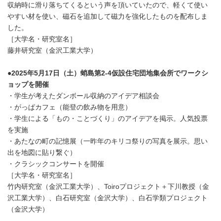
収納時に滑り落ちてくるという声を頂いていたので、軽くて使い
やすい材を使い、磁石を追加して磁力を強化したものを配布しま
した。
［大学名・研究室名］
藤井研究室（金沢工業大学）
●2025年5月17日（土）蛸島第2-4仮設住宅団地集会所でワークシ
ョップを開催
・学生が考えたダンボール収納のアイデア相談会
・がっぱカフェ（能登の飲み物を用意）
・学生による「もの・ことづくり」のアイデアを掲示。人気投票
を実施
・あたなの町の記憶展（一昨年のキリコ祭りの写真を展示。思い
出を地図に貼り繋ぐ）
・クラシックコンサートを開催
［大学名・研究室名］
竹内研究室（金沢工業大学）、Toiroプロジェクト＋下川教授（金
沢工業大学）、白石研究室（金沢大学）、白石学類プロジェクト
（金沢大学）