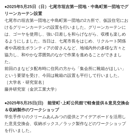
●2025年5月25日（日）七尾市垣吉第一団地・中島町第一団地でグ
リーンカーテン設置
七尾市の垣吉第一団地と中島町第一団地の2カ所で、仮設住宅にお
けるグリーンカーテンの設置を行いました。グリーンカーテンに
は、ゴーヤを使用し、強い日差しを和らげながら、収穫も楽しめ
るようにしました。当日は、七尾市長をはじめ、リクルート関係
者や高校生ボランティアの皆さんなど、地域内外の多様な方々と
協力し、和やかな雰囲気のなかで作業を進めることができまし
た。
前回のまなピタ配布時に住民の方から「集会所に靴箱がほしい」
という要望を受け、今回は靴箱の設置も平行して行いました。
［大学名・研究室名］
藤井研究室（金沢工業大学）
●2025年5月25日(日) 能登町･上町公民館で軽食提供＆意見交換会
＆収納製作のワークショップ
学生手作りのクリームあんみつの提供とアイデアボードを活用し
た意見交換会、収納ボックス／ラック製作などのワークショップ
を行いました。