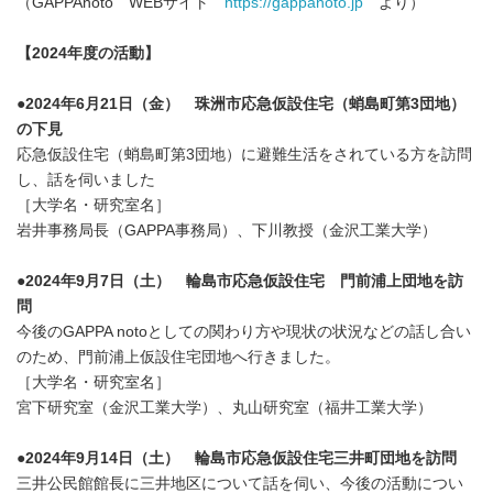
（GAPPAnoto WEBサイト
https://gappanoto.jp
より）
【2024年度の活動】
●2024年6月21日（金） 珠洲市応急仮設住宅（蛸島町第3団地）
の下見
応急仮設住宅（蛸島町第3団地）に避難生活をされている方を訪問
し、話を伺いました
［大学名・研究室名］
岩井事務局長（GAPPA事務局）、下川教授（金沢工業大学）
●2024年9月7日（土） 輪島市応急仮設住宅 門前浦上団地を訪
問
今後のGAPPA notoとしての関わり方や現状の状況などの話し合い
のため、門前浦上仮設住宅団地へ行きました。
［大学名・研究室名］
宮下研究室（金沢工業大学）、丸山研究室（福井工業大学）
●2024年9月14日（土） 輪島市応急仮設住宅三井町団地を訪問
三井公民館館長に三井地区について話を伺い、今後の活動につい