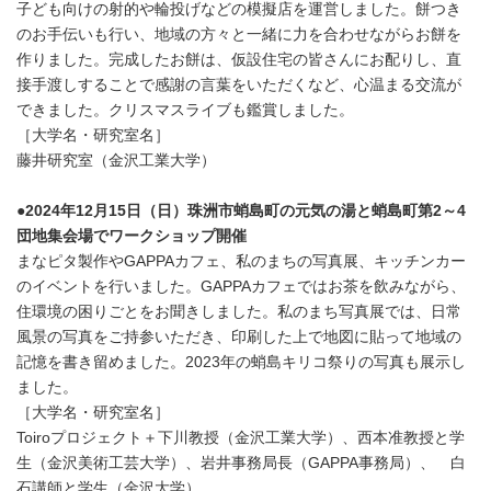
子ども向けの射的や輪投げなどの模擬店を運営しました。餅つき
のお手伝いも行い、地域の方々と一緒に力を合わせながらお餅を
作りました。完成したお餅は、仮設住宅の皆さんにお配りし、直
接手渡しすることで感謝の言葉をいただくなど、心温まる交流が
できました。クリスマスライブも鑑賞しました。
［大学名・研究室名］
藤井研究室（金沢工業大学）
●2024年12月15日（日）珠洲市蛸島町の元気の湯と蛸島町第2～4
団地集会場でワークショップ開催
まなピタ製作やGAPPAカフェ、私のまちの写真展、キッチンカー
のイベントを行いました。GAPPAカフェではお茶を飲みながら、
住環境の困りごとをお聞きしました。私のまち写真展では、日常
風景の写真をご持参いただき、印刷した上で地図に貼って地域の
記憶を書き留めました。2023年の蛸島キリコ祭りの写真も展示し
ました。
［大学名・研究室名］
Toiroプロジェクト＋下川教授（金沢工業大学）、西本准教授と学
生（金沢美術工芸大学）、岩井事務局長（GAPPA事務局）、 白
石講師と学生（金沢大学）