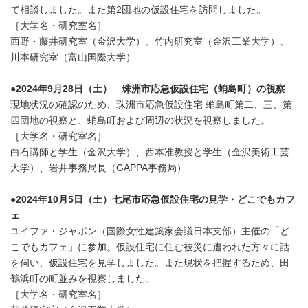
て相談しました。また第2団地の仮設住宅を訪問しました。
［大学名・研究室名］
西野・藤井研究室（金沢大学）、竹内研究室（金沢工業大学）、
川本研究室（富山国際大学）
●2024年9月28日（土） 珠洲市応急仮設住宅（蛸島町）の視察
現地状況の確認のため、珠洲市応急仮設住宅 蛸島町第二、三、第
四団地の視察と、蛸島町および周辺の状況を視察しました。
［大学名・研究室名］
白石講師と学生（金沢大学）、西本准教授と学生（金沢美術工芸
大学）、岩井事務局長（GAPPA事務局）
●2024年10月5日（土）七尾市応急仮設住宅の見学・どこでもカフ
ェ
ユイファ・ジャポン（国際女性建築家会議日本支部）主催の「ど
こでもカフェ」に参加。仮設住宅に住む被災に遭われた方々に話
を伺い、仮設住宅を見学しました。また現状を把握するため、田
鶴浜町の町並みを視察しました。
［大学名・研究室名］