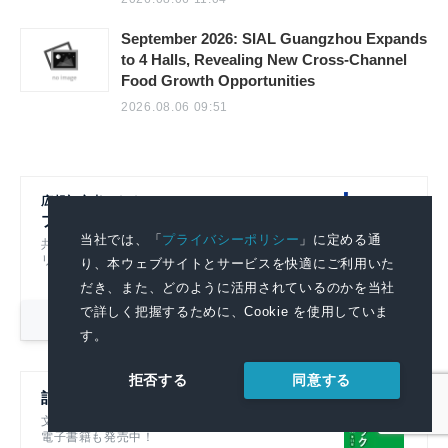
September 2026: SIAL Guangzhou Expands
to 4 Halls, Revealing New Cross-Channel
Food Growth Opportunities
2026.08.06 09:51
広報初心者のための
プレスリリースの書き方
当社では、「
プライバシーポリシー
」に定める通
共同通信社グループのノウハウをもとにプレスリ
リースの基本的なポイントを解説！
り、本ウェブサイトとサービスを快適にご利用いた
だき、また、どのように活用されているのかを当社
で詳しく把握するために、Cookie を使用していま
詳細を見る
す。
同意する
拒否する
記者ハンドブック第14版
文書を書くすべての人におすすめです！
電子書籍も発売中！