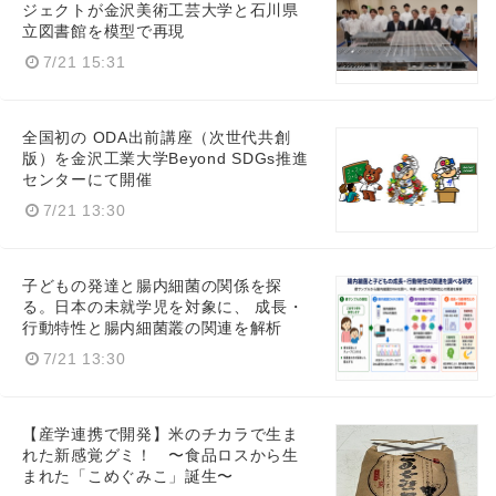
ジェクトが金沢美術工芸大学と石川県
立図書館を模型で再現
7/21 15:31
全国初の ODA出前講座（次世代共創
版）を金沢工業大学Beyond SDGs推進
センターにて開催
7/21 13:30
子どもの発達と腸内細菌の関係を探
る。日本の未就学児を対象に、 成長・
行動特性と腸内細菌叢の関連を解析
7/21 13:30
【産学連携で開発】米のチカラで生ま
れた新感覚グミ！ 〜食品ロスから生
まれた「こめぐみこ」誕生〜