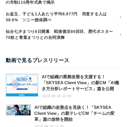
の市制110周年式典で掲示
お盆玉、子ども1人あたり平均9,977円 用意する人は
38.6% ソニー損保調べ
仙台七夕まつり6日開幕 戦後復活80回目、歴代ポスター
70枚と青葉まつりとの合同演舞
動画で見るプレスリリース
AIで組織の業務改善を支援する！
「SKYSEA Client View」の新CM「AI働
き方分析レポートサービス」篇を公開
2026.08.06 11:04
AIで組織の改善点を見抜く！「SKYSEA
Client View」の新テレビCM「チームの変
革」篇の放映を開始
2026.08.06 11:04