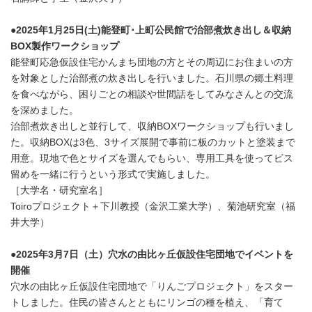
●2025年1月25日(土)能登町･上町公民館で治部煮炊き出し＆収納
BOX製作ワークショップ
能登町応急仮設住宅かんまち団地の方とその周辺にお住まいの方
を対象とした治部煮の炊き出しを行いました。石川県の郷土料理
を食べながら、困りごとの相談や世間話をしてみなさんとの交流
を深めました。
治部煮炊き出しと並行して、収納BOXワークショップも行いまし
た。収納BOXは3色、3サイズ展開で事前に板のカットと塗装まで
用意。現地で色とサイズを選んでもらい、専用工具を使ってビス
留めを一緒に行うという形式で実施しました。
［大学名・研究室名］
Toiroプロジェクト＋下川教授（金沢工業大学）、菊池研究室（福
井大学）
●2025年3月7日（土）穴水の由比ヶ丘仮設住宅団地でイベントを
開催
穴水の由比ヶ丘仮設住宅団地で「りんごプロジェクト」をスター
トしました。住民の皆さんとともにリンゴの種を植え、「育て