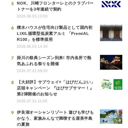
5
NOK、川崎フロンターレとのクラブパー
トナーを3年連続で契約
2026.08.05 13:00
6
積水ハウスが住宅向け製品として国内初
LIXIL循環型低炭素アルミ 「PremiAL
R100」を標準採用
2026.08.03 14:30
7
掛川の祭典シーズン到来! 市内各所で熱
気あふれる祭りを開催
2026.07.31 09:30
8
【大好評】サブウェイ×「はぴだんぶい」
店頭キャンペーン 『はぴサブサマー！』
第2弾開催のお知らせ
2026.07.31 11:00
9
伊良湖オーシャンリゾート 遊びも学びも
かなう、家族みんなで満喫する渥美半島
の夏旅