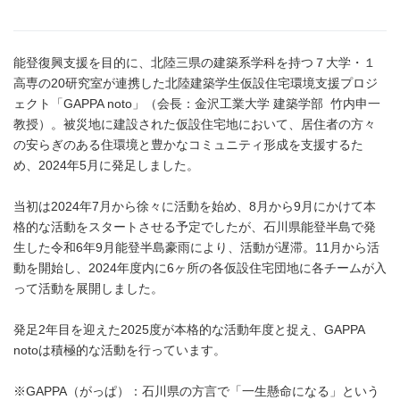
能登復興支援を目的に、北陸三県の建築系学科を持つ７大学・１
高専の20研究室が連携した北陸建築学生仮設住宅環境支援プロジ
ェクト「GAPPA noto」（会長：金沢工業大学 建築学部 竹内申一
教授）。被災地に建設された仮設住宅地において、居住者の方々
の安らぎのある住環境と豊かなコミュニティ形成を支援するた
め、2024年5月に発足しました。
当初は2024年7月から徐々に活動を始め、8月から9月にかけて本
格的な活動をスタートさせる予定でしたが、石川県能登半島で発
生した令和6年9月能登半島豪雨により、活動が遅滞。11月から活
動を開始し、2024年度内に6ヶ所の各仮設住宅団地に各チームが入
って活動を展開しました。
発足2年目を迎えた2025度が本格的な活動年度と捉え、GAPPA
notoは積極的な活動を行っています。
※GAPPA（がっぱ）：石川県の方言で「一生懸命になる」という