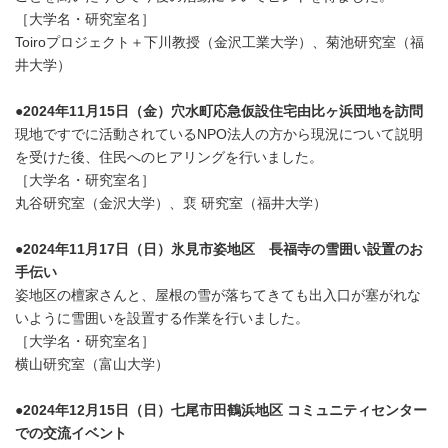
［大学名・研究室名］
Toiroプロジェクト＋下川教授（金沢工業大学）、菊池研究室（福
井大学）
●2024年11月15日（金）穴水町応急仮設住宅由比ヶ浜団地を訪問
現地ですでに活動されているNPO法人の方から現況について説明
を受けた後、住民へのヒアリングを行いました。
［大学名・研究室名］
丸谷研究室（金沢大学）、裵 研究室（福井大学）
●2024年11月17日（日）氷見市姿地区 長福寺の雪囲い設置のお
手伝い
姿地区の檀家さんと、屋根の雪が落ちてきても出入口が塞がれな
いように雪囲いを設置する作業を行いました。
［大学名・研究室名］
横山研究室（富山大学）
●2024年12月15日（日）七尾市田鶴浜地区 コミュニティセンター
での交流イベント