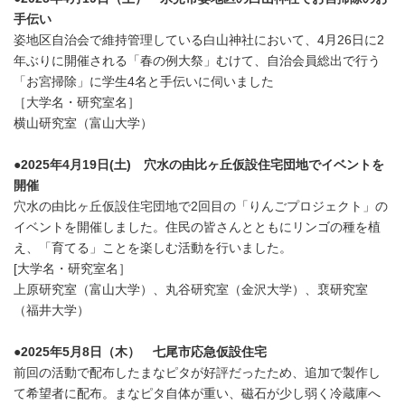
手伝い
姿地区自治会で維持管理している白山神社において、4月26日に2
年ぶりに開催される「春の例大祭」むけて、自治会員総出で行う
「お宮掃除」に学生4名と手伝いに伺いました
［大学名・研究室名］
横山研究室（富山大学）
●2025年4月19日(土) 穴水の由比ヶ丘仮設住宅団地でイベントを
開催
穴水の由比ヶ丘仮設住宅団地で2回目の「りんごプロジェクト」の
イベントを開催しました。住民の皆さんとともにリンゴの種を植
え、「育てる」ことを楽しむ活動を行いました。
[大学名・研究室名］
上原研究室（富山大学）、丸谷研究室（金沢大学）、裵研究室
（福井大学）
●2025年5月8日（木） 七尾市応急仮設住宅
前回の活動で配布したまなピタが好評だったため、追加で製作し
て希望者に配布。まなピタ自体が重い、磁石が少し弱く冷蔵庫へ