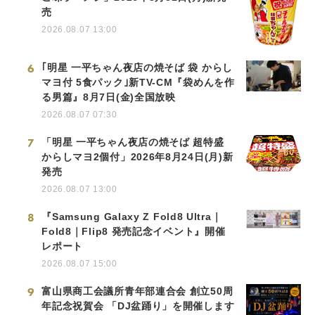
売
2026.08.07 13:00
6
｢明星 一平ちゃん夜店の焼そば 袋 からし
マヨ付 5食パック｣新TV-CM『袋めんを作
る男篇』8月7日(金)全国放映
2026.08.07 07:30
7
「明星 一平ちゃん夜店の焼そば 超特盛
からしマヨ2個付」2026年8月24日(月)新
発売
2026.08.07 13:00
8
『Samsung Galaxy Z Fold8 Ultra｜
Fold8｜Flip8 発売記念イベント』開催
レポート
2026.08.07 15:00
9
富山県商工会議所青年部連合会 創立50周
年記念祝賀会 「DJ盆踊り」を開催します