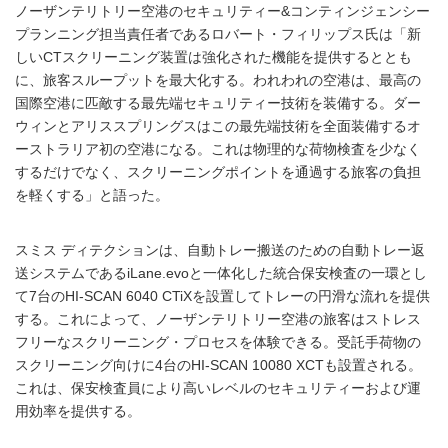
ノーザンテリトリー空港のセキュリティー&コンティンジェンシー
プランニング担当責任者であるロバート・フィリップス氏は「新
しいCTスクリーニング装置は強化された機能を提供するととも
に、旅客スループットを最大化する。われわれの空港は、最高の
国際空港に匹敵する最先端セキュリティー技術を装備する。ダー
ウィンとアリススプリングスはこの最先端技術を全面装備するオ
ーストラリア初の空港になる。これは物理的な荷物検査を少なく
するだけでなく、スクリーニングポイントを通過する旅客の負担
を軽くする」と語った。
スミス ディテクションは、自動トレー搬送のための自動トレー返
送システムであるiLane.evoと一体化した統合保安検査の一環とし
て7台のHI-SCAN 6040 CTiXを設置してトレーの円滑な流れを提供
する。これによって、ノーザンテリトリー空港の旅客はストレス
フリーなスクリーニング・プロセスを体験できる。受託手荷物の
スクリーニング向けに4台のHI-SCAN 10080 XCTも設置される。
これは、保安検査員により高いレベルのセキュリティーおよび運
用効率を提供する。