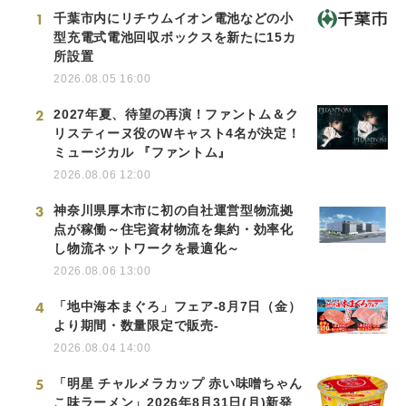
1
千葉市内にリチウムイオン電池などの小
型充電式電池回収ボックスを新たに15カ
所設置
2026.08.05 16:00
2
2027年夏、待望の再演！ファントム＆ク
リスティーヌ役のWキャスト4名が決定！
ミュージカル 『ファントム』
2026.08.06 12:00
3
神奈川県厚木市に初の自社運営型物流拠
点が稼働～住宅資材物流を集約・効率化
し物流ネットワークを最適化～
2026.08.06 13:00
4
「地中海本まぐろ」フェア-8月7日（金）
より期間・数量限定で販売-
2026.08.04 14:00
5
「明星 チャルメラカップ 赤い味噌ちゃん
こ味ラーメン」2026年8月31日(月)新発