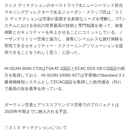
スミス ディテクションのオーストラリア&ニュージーランド担当
マネジングディレクターであるジョーダン・スラップ氏は「スミ
ス ディテクションは空港が直面する多様なニーズを理解し、CTシ
ステムにおける当社の世界最高の技術と専門知識を使って、旅客
体験とセキュリティーを向上させることにコミットしている。ノ
ーザンテリトリー空港と協力し、旅客にシームレスな旅行体験を
実現できるセキュリティー・スクリーニングソリューションを提
供できることをうれしく思う」と語った。
HI-SCAN 6040 CTiXはTSA AT-2認証とECAC EDS CB C3認証の両
方を取得しており、HI-SCAN 10080 XCTは手荷物のStandard 3.1
爆発物検知システムとしてECAC認証を取得した欧州連合（EU）
で最高の安全基準を誇っている。
ダーウィン空港とアリススプリングス空港でのプロジェクトは
2020年中期までに納入される予定。
▽スミス ディテクションについて