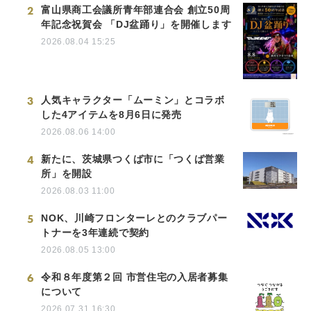
2
富山県商工会議所青年部連合会 創立50周
年記念祝賀会 「DJ盆踊り」を開催します
2026.08.04 15:25
3
人気キャラクター「ムーミン」とコラボ
した4アイテムを8月6日に発売
2026.08.06 14:00
4
新たに、茨城県つくば市に「つくば営業
所」を開設
2026.08.03 11:00
5
NOK、川崎フロンターレとのクラブパー
トナーを3年連続で契約
2026.08.05 13:00
6
令和８年度第２回 市営住宅の入居者募集
について
2026.07.31 16:30