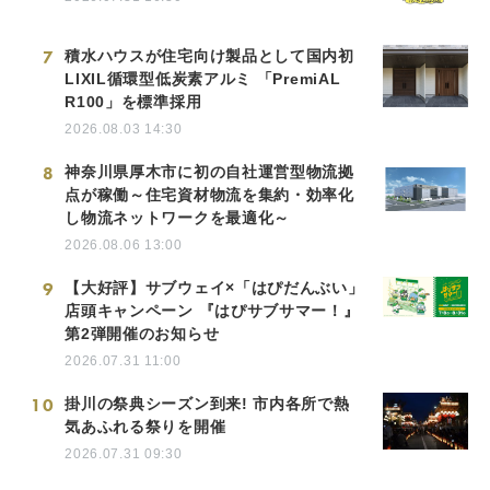
7
積水ハウスが住宅向け製品として国内初
LIXIL循環型低炭素アルミ 「PremiAL
R100」を標準採用
2026.08.03 14:30
8
神奈川県厚木市に初の自社運営型物流拠
点が稼働～住宅資材物流を集約・効率化
し物流ネットワークを最適化～
2026.08.06 13:00
9
【大好評】サブウェイ×「はぴだんぶい」
店頭キャンペーン 『はぴサブサマー！』
第2弾開催のお知らせ
2026.07.31 11:00
10
掛川の祭典シーズン到来! 市内各所で熱
気あふれる祭りを開催
2026.07.31 09:30