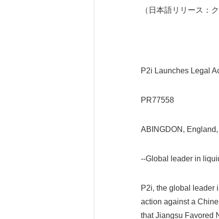
（日本語リリース：ク
P2i Launches Legal A
PR77558
ABINGDON, England, 
--Global leader in liq
P2i, the global leader 
action against a Chinese
that Jiangsu Favored 