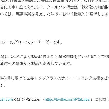
2iは特許侵害を共謀した会社に損害賠償を請求する権利を有し
省にて申し立てられます。クールソン博士は「我が社の知的財
いては、当該事案を発見した法域において徹底的に追求します
ノロジーのグローバル・リーダーです。
たP2iは、OEMにより製品に撥水性と耐水機能を持たせることで
液体への暴露から製品を保護しています。
Japanese
の境界を押し広げて世界トップクラスのナノコーティング技術を
す。
.p2i.com
又は @P2iLabs （
https://twitter.com/P2iLabs
）にお越