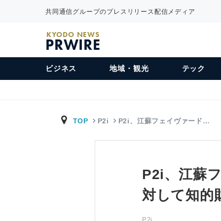
共同通信グループのプレスリリース配信メディア
KYODO NEWS
PRWIRE
ビジネス
地域・観光
テック
TOP
P2i
P2i、江蘇フェイヴァード…
P2i、江
対して知的
P2i