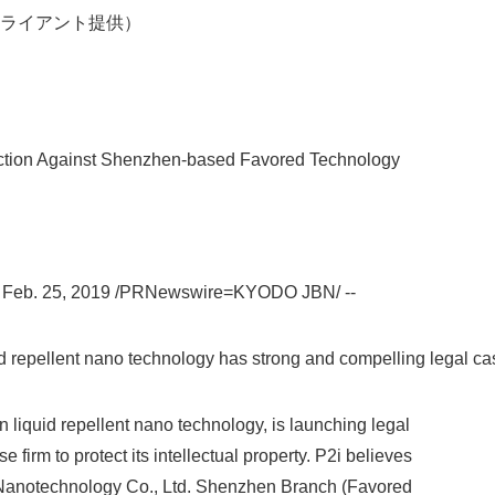
ライアント提供）
English
ction Against Shenzhen-based Favored Technology
Feb. 25, 2019 /PRNewswire=KYODO JBN/ --
uid repellent nano technology has strong and compelling legal ca
in liquid repellent nano technology, is launching legal
 firm to protect its intellectual property. P2i believes
Nanotechnology Co., Ltd. Shenzhen Branch (Favored