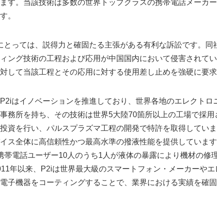
ます。当該技術は多数の世界トップクラスの携帯電話メーカー
す。
iにとっては、説得力と確固たる主張がある有利な訴訟です。同
ィング技術の工程および応用が中国国内において侵害されてい
対して当該工程とその応用に対する使用差し止めを強硬に要求
P2iはイノベーションを推進しており、世界各地のエレクトロ
事務所を持ち、その技術は世界5大陸70箇所以上の工場で採用
投資を行い、パルスプラズマ工程の開発で特許を取得していま
イス全体に高信頼性かつ最高水準の撥液性能を提供しています
携帯電話ユーザー10人のうち1人が液体の暴露により機材の修
011年以来、P2iは世界最大級のスマートフォン・メーカーや
電子機器をコーティングすることで、業界における実績を確固