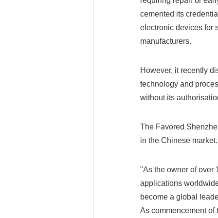
requiring repair or ea
cemented its credential
electronic devices for
manufacturers.
However, it recently d
technology and proces
without its authorisatio
The Favored Shenzhen 
in the Chinese market.
"As the owner of over 1
applications worldwide
become a global leader
As commencement of th