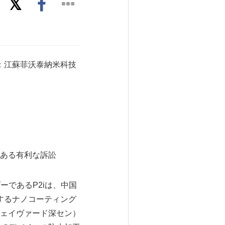
：江蘇菲沃泰納米科技
ある有利な訴訟
ダーであるP2iは、中国
するナノコーティング
ェイヴァード深セン）