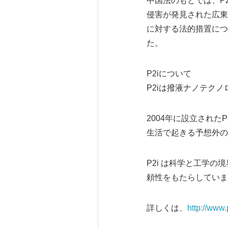
中国法のもとでは、P
侵害が発見された広東
に対する法的措置につ
た。
P2iについて
P2iは撥液ナノテク
2004年に設立され
生活で起きる予想外の
P2i は科学と工学
頼性をもたらしていま
詳しくは、
http://www