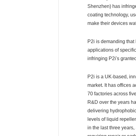
Shenzhen) has infringed
coating technology, us
make their devices wat
P2i is demanding that
applications of specif
infringing P2i's grante
P2i is a UK-based, inn
market. It has offices 
70 factories across fiv
R&D over the years ha
delivering hydrophobic
levels of liquid repell
in the last three year