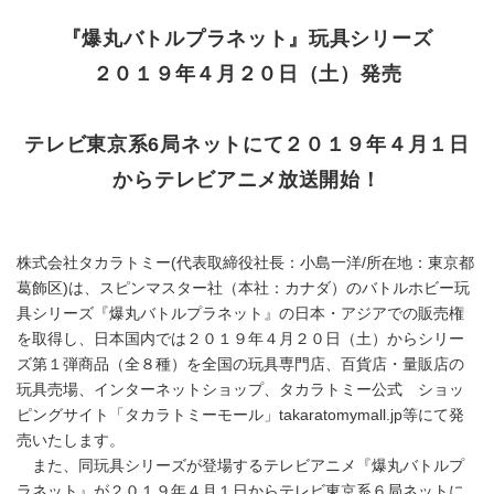
『爆丸バトルプラネット』玩具シリーズ
２０１９年４月２０日（土）発売
テレビ東京系6局ネットにて２０１９年４月１日
からテレビアニメ放送開始！
株式会社タカラトミー(代表取締役社長：小島一洋/所在地：東京都
葛飾区)は、スピンマスター社（本社：カナダ）のバトルホビー玩
具シリーズ『爆丸バトルプラネット』の日本・アジアでの販売権
を取得し、日本国内では２０１９年４月２０日（土）からシリー
ズ第１弾商品（全８種）を全国の玩具専門店、百貨店・量販店の
玩具売場、インターネットショップ、タカラトミー公式 ショッ
ピングサイト「タカラトミーモール」takaratomymall.jp等にて発
売いたします。
また、同玩具シリーズが登場するテレビアニメ『爆丸バトルプ
ラネット』が２０１９年４月１日からテレビ東京系６局ネットに