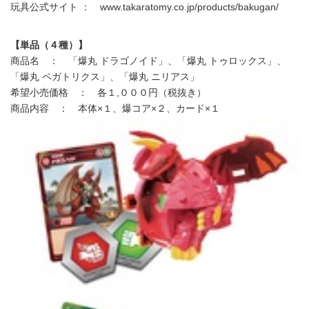
玩具公式サイト ： www.takaratomy.co.jp/products/bakugan/
【単品（４種）】
商品名 ： 「爆丸 ドラゴノイド」、「爆丸 トゥロックス」、
「爆丸 ペガトリクス」、「爆丸 ニリアス」
希望小売価格 ： 各１,０００円（税抜き）
商品内容 ： 本体×１、爆コア×２、カード×１