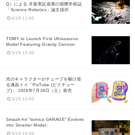
Q）による 月面実証成果の国際学術誌
「Science Robotics」論文採択
6/18 11:00
TOMY to Launch First Ultrasaurus
Model Featuring Gravity Cannon:
5/29 15:00
光のキャラクターがチューブを駆け巡
る液晶トイ「PixTube (ピクチュー
ブ)」 2026年7月18日（土）発売
5/29 10:00
Smash-hit "tomica GARAGE" Evolves
into Smarter Model;
5/19 15:00