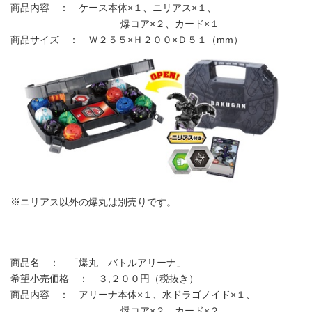
商品内容 ： ケース本体×１、ニリアス×１、
爆コア×２、カード×１
商品サイズ ： Ｗ２５５×Ｈ２００×Ｄ５１（mm）
※ニリアス以外の爆丸は別売りです。
商品名 ： 「爆丸 バトルアリーナ」
希望小売価格 ： ３,２００円（税抜き）
商品内容 ： アリーナ本体×１、水ドラゴノイド×１、
爆コア×２、カード×２