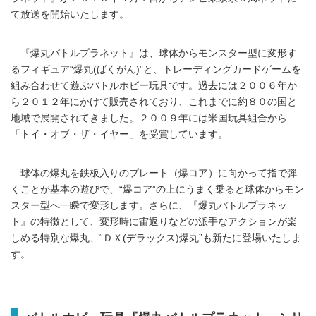
て放送を開始いたします。
『爆丸バトルプラネット』は、球体からモンスター型に変形す
るフィギュア“爆丸(ばくがん)”と、トレーディングカードゲームを
組み合わせて遊ぶバトルホビー玩具です。過去には２００６年か
ら２０１２年にかけて販売されており、これまでに約８０の国と
地域で展開されてきました。２００９年には米国玩具組合から
「トイ・オブ・ザ・イヤー」を受賞しています。
球体の爆丸を鉄板入りのプレート（爆コア）に向かって指で弾
くことが基本の遊びで、“爆コア”の上にうまく乗ると球体からモン
スター型へ一瞬で変形します。さらに、『爆丸バトルプラネッ
ト』の特徴として、変形時に宙返りなどの派手なアクションが楽
しめる特別な爆丸、“ＤＸ(デラックス)爆丸”も新たに登場いたしま
す。