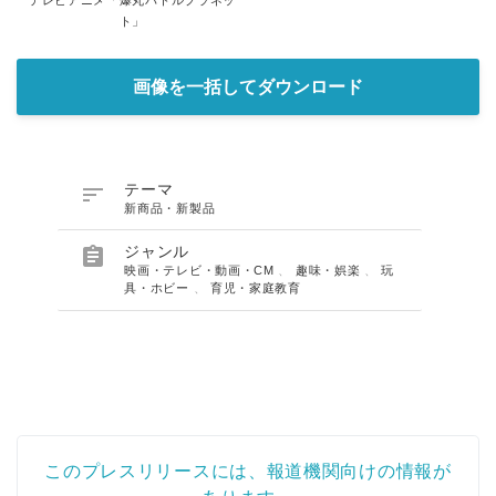
テレビアニメ「爆丸バトルプラネッ
ト」
画像を一括してダウンロード

テーマ
新商品・新製品

ジャンル
映画・テレビ・動画・CM
、
趣味・娯楽
、
玩
具・ホビー
、
育児・家庭教育
このプレスリリースには、報道機関向けの情報が