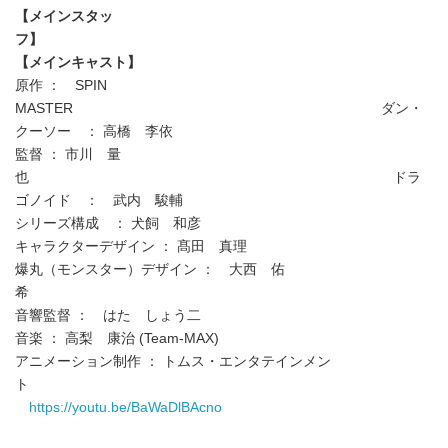
【メインスタッ
フ】
【メインキャスト】
原作 ： SPIN
MASTER ダン・
クーソー ： 高橋 李依
監督 ： 市川 量
也 ドラ
ゴノイド ： 武内 駿輔
シリーズ構成 ： 犬飼 和彦
キャラクターデザイン ： 髙田 真理
爆丸（モンスター）デザイン ： 大西 佑
希
音響監督 ： はた しょう二
音楽 ： 高梨 康治 (Team-MAX)
アニメーション制作 ： トムス・エンタテインメン
ト
https://youtu.be/BaWaDlBAcno