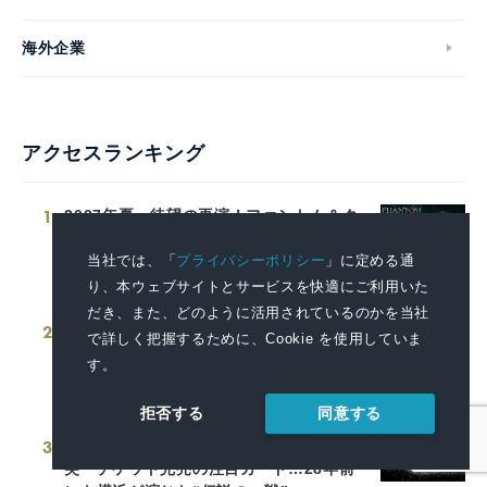
海外企業
アクセスランキング
1
2027年夏、待望の再演！ファントム＆ク
リスティーヌ役のWキャスト4名が決定！
ミュージカル 『ファントム』
当社では、「
プライバシーポリシー
」に定める通
り、本ウェブサイトとサービスを快適にご利用いた
2026.08.06 12:00
だき、また、どのように活用されているのかを当社
2
「明星 一平ちゃん夜店の焼そば 超特盛
で詳しく把握するために、Cookie を使用していま
からしマヨ2個付」2026年8月24日(月)新
す。
発売
2026.08.07 13:00
同意する
拒否する
3
横浜vs沖縄尚学、8月10日甲子園で激
突 チケット完売の注目カード…28年前