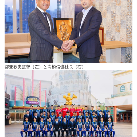
都並敏史監督（左）と高橋信也社長（右）