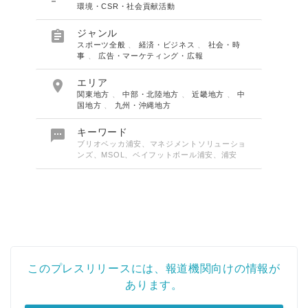
環境・CSR・社会貢献活動

ジャンル
スポーツ全般
、
経済・ビジネス
、
社会・時
事
、
広告・マーケティング・広報

エリア
関東地方
、
中部・北陸地方
、
近畿地方
、
中
国地方
、
九州・沖縄地方

キーワード
ブリオベッカ浦安、マネジメントソリューショ
ンズ、MSOL、ベイフットボール浦安、浦安
このプレスリリースには、報道機関向けの情報が
あります。