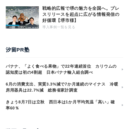
戦略的広報で堺の魅力を全国へ。プレ
スリリースを起点に広がる情報発信の
好循環【堺市様】
導入事例一覧を見る
汐留PR塾
バナナ、「よく食べる果物」で22年連続首位 カリウムの
認知度は初の4割超 日本バナナ輸入組合調べ
6月の消費支出、実質3.3%減で7か月連続のマイナス 冷暖
房用器具は22.7%減 総務省家計調査
きょう8月7日は立秋 西日本は1か月平均気温「高い」確
率60％