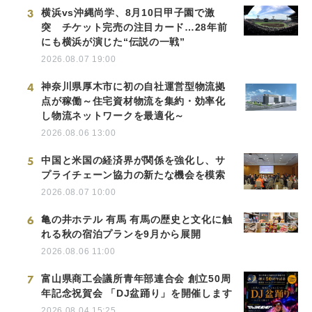
3
横浜vs沖縄尚学、8月10日甲子園で激
突 チケット完売の注目カード…28年前
にも横浜が演じた“伝説の一戦”
2026.08.07 19:00
4
神奈川県厚木市に初の自社運営型物流拠
点が稼働～住宅資材物流を集約・効率化
し物流ネットワークを最適化～
2026.08.06 13:00
5
中国と米国の経済界が関係を強化し、サ
プライチェーン協力の新たな機会を模索
2026.08.07 10:00
6
亀の井ホテル 有馬 有馬の歴史と文化に触
れる秋の宿泊プランを9月から展開
2026.08.06 11:00
7
富山県商工会議所青年部連合会 創立50周
年記念祝賀会 「DJ盆踊り」を開催します
2026.08.04 15:25