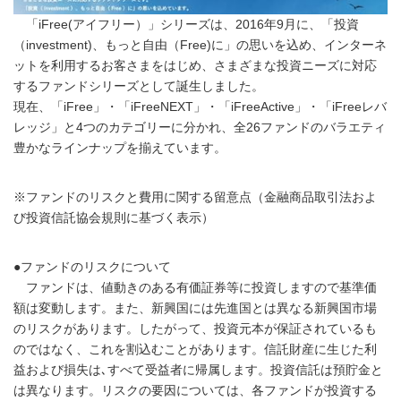
「iFree(アイフリー）」シリーズは、2016年9月に、「投資
（investment)、もっと自由（Free)に」の思いを込め、インターネ
ットを利用するお客さまをはじめ、さまざまな投資ニーズに対応
するファンドシリーズとして誕生しました。
現在、「iFree」・「iFreeNEXT」・「iFreeActive」・「iFreeレバ
レッジ」と4つのカテゴリーに分かれ、全26ファンドのバラエティ
豊かなラインナップを揃えています。
※ファンドのリスクと費用に関する留意点（金融商品取引法およ
び投資信託協会規則に基づく表示）
●ファンドのリスクについて
ファンドは、値動きのある有価証券等に投資しますので基準価
額は変動します。また、新興国には先進国とは異なる新興国市場
のリスクがあります。したがって、投資元本が保証されているも
のではなく、これを割込むことがあります。信託財産に生じた利
益および損失は､すべて受益者に帰属します。投資信託は預貯金と
は異なります。リスクの要因については、各ファンドが投資する