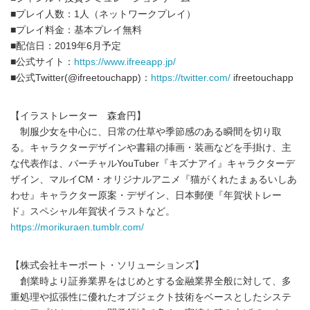
■プレイ人数：1人（ネットワークプレイ）
■プレイ料金：基本プレイ無料
■配信日：2019年6月予定
■公式サイト：
https://www.ifreeapp.jp/
■公式Twitter(@ifreetouchapp)：
https://twitter.com/
ifreetouchapp
【イラストレーター 森倉円】
制服少女を中心に、日常の仕草や季節感のある瞬間を切り取
る。キャラクターデザインや書籍の挿画・装画などを手掛け、主
な代表作は、バーチャルYouTuber『キズナアイ』キャラクターデ
ザイン、マルイCM・オリジナルアニメ『猫がくれたまぁるいしあ
わせ』キャラクター原案・デザイン、日本郵便『年賀状トレー
ド』スペシャル年賀状イラストなど。
https://morikuraen.tumblr.com/
【株式会社キーポート・ソリューションズ】
創業時より証券業界をはじめとする金融業界全般に対して、多
重処理や拡張性に優れたオブジェクト技術をベースとしたシステ