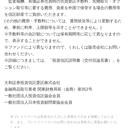
監査報酬、有価証券売買時の売買委託手数料、先物取引・オプ
ション取引等に要する費用、資産を外国で保管する場合の費用等
を信託財産でご負担いただきます。
(その他の費用・手数料については、運用状況等により変動するた
め、事前に料率、上限額等を示すことができません。)
※手数料等の合計額については保有期間等に応じて異なりますの
で、表示することができません。
※ファンドにより異なりますので、くわしくは販売会社にお問い
合わせください。
※詳細につきましては、「投資信託説明書（交付目論見書）」を
ご覧ください。
大和証券投資信託委託株式会社
金融商品取引業者 関東財務局長（金商）第352号
一般社団法人投資信託協会会員
一般社団法人日本投資顧問業協会会員
本プレスリリースは発表元が入力した原稿をそのまま掲載しておりま
す。また、プレスリリースへのお問い合わせは発表元に直接お願いいた
します。