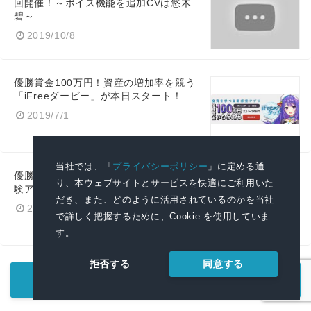
回開催！～ボイス機能を追加CVは悠木
碧～
2019/10/8
優勝賞金100万円！資産の増加率を競う
「iFreeダービー」が本日スタート！
2019/7/1
当社では、「
プライバシーポリシー
」に定める通
優勝賞金100万円ダービー開催！投資体
り、本ウェブサイトとサービスを快適にご利用いた
験アプリ「iFreeタッチ」配信開始
だき、また、どのように活用されているのかを当社
2019/6/12
で詳しく把握するために、Cookie を使用していま
す。
同意する
拒否する
もっと見る