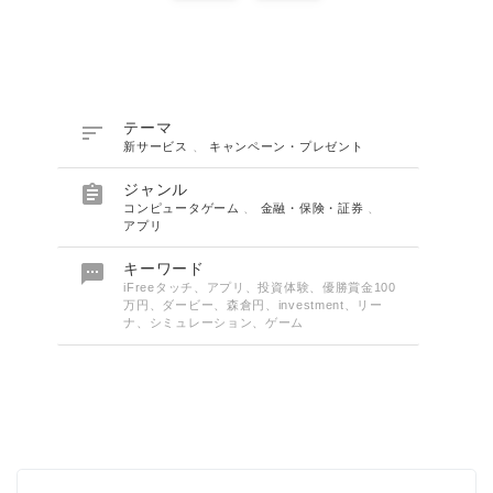

テーマ
新サービス
、
キャンペーン・プレゼント

ジャンル
コンピュータゲーム
、
金融・保険・証券
、
アプリ

キーワード
iFreeタッチ、アプリ、投資体験、優勝賞金100
万円、ダービー、森倉円、investment、リー
ナ、シミュレーション、ゲーム