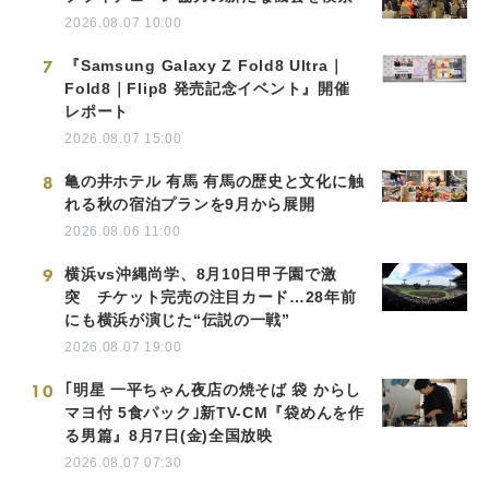
2026.08.07 10:00
7
『Samsung Galaxy Z Fold8 Ultra｜
Fold8｜Flip8 発売記念イベント』開催
レポート
2026.08.07 15:00
8
亀の井ホテル 有馬 有馬の歴史と文化に触
れる秋の宿泊プランを9月から展開
2026.08.06 11:00
9
横浜vs沖縄尚学、8月10日甲子園で激
突 チケット完売の注目カード…28年前
にも横浜が演じた“伝説の一戦”
2026.08.07 19:00
10
｢明星 一平ちゃん夜店の焼そば 袋 からし
マヨ付 5食パック｣新TV-CM『袋めんを作
る男篇』8月7日(金)全国放映
2026.08.07 07:30