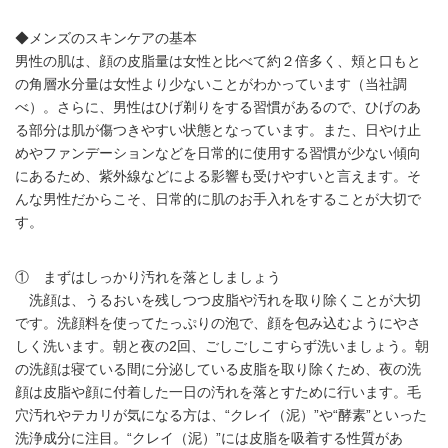
◆メンズのスキンケアの基本
男性の肌は、顔の皮脂量は女性と比べて約２倍多く、頬と口もと
の角層水分量は女性より少ないことがわかっています（当社調
べ）。さらに、男性はひげ剃りをする習慣があるので、ひげのあ
る部分は肌が傷つきやすい状態となっています。また、日やけ止
めやファンデーションなどを日常的に使用する習慣が少ない傾向
にあるため、紫外線などによる影響も受けやすいと言えます。そ
んな男性だからこそ、日常的に肌のお手入れをすることが大切で
す。
① まずはしっかり汚れを落としましょう
洗顔は、うるおいを残しつつ皮脂や汚れを取り除くことが大切
です。洗顔料を使ってたっぷりの泡で、顔を包み込むようにやさ
しく洗います。朝と夜の2回、ごしごしこすらず洗いましょう。朝
の洗顔は寝ている間に分泌している皮脂を取り除くため、夜の洗
顔は皮脂や顔に付着した一日の汚れを落とすために行います。毛
穴汚れやテカリが気になる方は、“クレイ（泥）”や“酵素”といった
洗浄成分に注目。“クレイ（泥）”には皮脂を吸着する性質があ