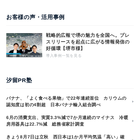
お客様の声・活用事例
戦略的広報で堺の魅力を全国へ。プレ
スリリースを起点に広がる情報発信の
好循環【堺市様】
導入事例一覧を見る
汐留PR塾
バナナ、「よく食べる果物」で22年連続首位 カリウムの
認知度は初の4割超 日本バナナ輸入組合調べ
6月の消費支出、実質3.3%減で7か月連続のマイナス 冷暖
房用器具は22.7%減 総務省家計調査
きょう8月7日は立秋 西日本は1か月平均気温「高い」確