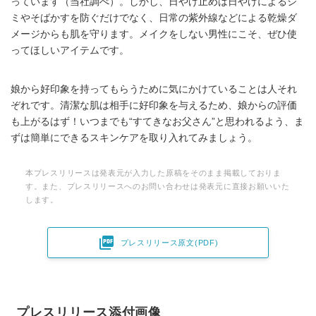
っています（当社調べ）。しかし、日やけ止めは日やけによるシ
ミやそばかすを防ぐだけでなく、日常の紫外線などによる乾燥ダ
メージからも肌を守ります。メイクをしない男性にこそ、ぜひ使
ってほしいアイテムです。
娘から好印象を持ってもらうために気にかけていることは人それ
ぞれです。清潔な肌は相手に好印象を与えるため、娘からの評価
も上がるはず！いつまでも“すてきなお父さん”と思われるよう、ま
ずは簡単にできるスキンケアを取り入れてみましょう。
本プレスリリースは発表元が入力した原稿をそのまま掲載しておりま
す。また、プレスリリースへのお問い合わせは発表元に直接お願いいた
します。

プレスリリース原文(PDF)
プレスリリース添付画像