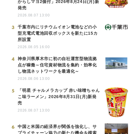
からしマヨ2個付」2026年8月24日(月)新
発売
2026.08.07 13:00
3
千葉市内にリチウムイオン電池などの小
型充電式電池回収ボックスを新たに15カ
所設置
2026.08.05 16:00
4
神奈川県厚木市に初の自社運営型物流拠
点が稼働～住宅資材物流を集約・効率化
し物流ネットワークを最適化～
2026.08.06 13:00
5
「明星 チャルメラカップ 赤い味噌ちゃん
こ味ラーメン」2026年8月31日(月)新発
売
2026.08.07 13:00
6
中国と米国の経済界が関係を強化し、サ
プライチェーン協力の新たな機会を模索