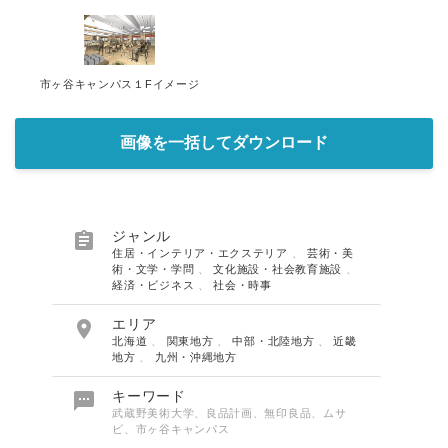
市ヶ谷キャンパス１Fイメージ
画像を一括してダウンロード

ジャンル
住居・インテリア・エクステリア
、
芸術・美
術・文学・学問
、
文化施設・社会教育施設
、
経済・ビジネス
、
社会・時事

エリア
北海道
、
関東地方
、
中部・北陸地方
、
近畿
地方
、
九州・沖縄地方

キーワード
武蔵野美術大学、良品計画、無印良品、ムサ
ビ、市ヶ谷キャンパス