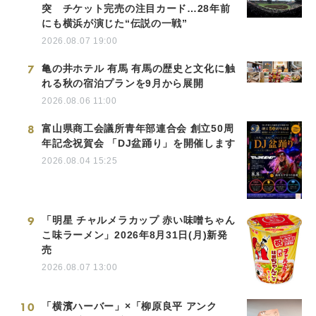
突 チケット完売の注目カード…28年前
にも横浜が演じた“伝説の一戦”
2026.08.07 19:00
7
亀の井ホテル 有馬 有馬の歴史と文化に触
れる秋の宿泊プランを9月から展開
2026.08.06 11:00
8
富山県商工会議所青年部連合会 創立50周
年記念祝賀会 「DJ盆踊り」を開催します
2026.08.04 15:25
9
「明星 チャルメラカップ 赤い味噌ちゃん
こ味ラーメン」2026年8月31日(月)新発
売
2026.08.07 13:00
10
「横濱ハーバー」×「柳原良平 アンク