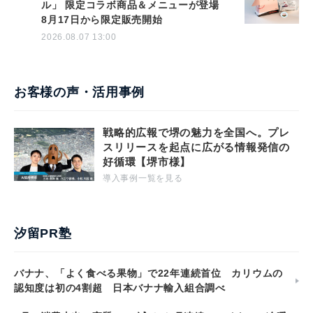
ル」 限定コラボ商品＆メニューが登場
8月17日から限定販売開始
2026.08.07 13:00
お客様の声・活用事例
戦略的広報で堺の魅力を全国へ。プレ
スリリースを起点に広がる情報発信の
好循環【堺市様】
導入事例一覧を見る
汐留PR塾
バナナ、「よく食べる果物」で22年連続首位 カリウムの
認知度は初の4割超 日本バナナ輸入組合調べ