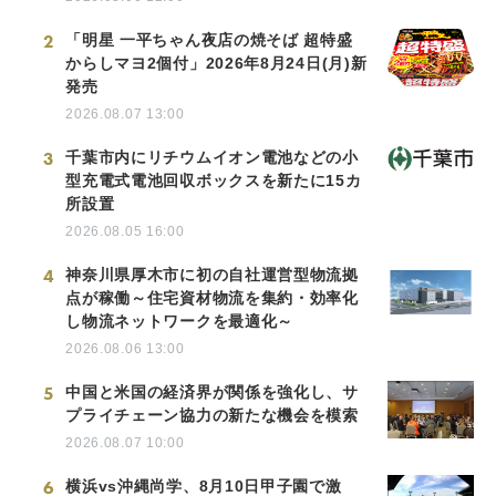
2
「明星 一平ちゃん夜店の焼そば 超特盛
からしマヨ2個付」2026年8月24日(月)新
発売
2026.08.07 13:00
3
千葉市内にリチウムイオン電池などの小
型充電式電池回収ボックスを新たに15カ
所設置
2026.08.05 16:00
4
神奈川県厚木市に初の自社運営型物流拠
点が稼働～住宅資材物流を集約・効率化
し物流ネットワークを最適化～
2026.08.06 13:00
5
中国と米国の経済界が関係を強化し、サ
プライチェーン協力の新たな機会を模索
2026.08.07 10:00
6
横浜vs沖縄尚学、8月10日甲子園で激