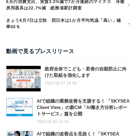
6月の消費支出、実質3.3%減で7か月連続のマイナス 冷暖
房用器具は22.7%減 総務省家計調査
きょう8月7日は立秋 西日本は1か月平均気温「高い」確
率60％
動画で見るプレスリリース
政府全体でこども・若者の自殺防止に向
けた取組を強化します
2026.08.07 14:00
AIで組織の業務改善を支援する！ 「SKYSEA
Client View」の新CM「AI働き方分析レポー
トサービス」篇を公開
2026.08.06 11:04
AIで組織の改善点を見抜く！「SKYSEA