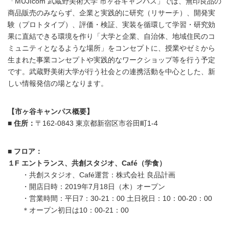
「MUJIcom 武蔵野美術大学 市ヶ谷キャンパス」では、無印良品の
商品販売のみならず、企業と実践的に研究（リサーチ）、開発実
験（プロトタイプ）、評価・検証、実装を循環して学習・研究効
果に直結できる環境を作り「大学と企業、自治体、地域住民のコ
ミュニティとなるような場所」をコンセプトに、授業やゼミから
生まれた事業コンセプトや実践的なワークショップ等を行う予定
です。武蔵野美術大学が行う社会との連携活動を中心とした、新
しい情報発信の場となります。
【市ヶ谷キャンパス概要】
■ 住所：
〒162-0843 東京都新宿区市谷田町1-4
■ フロア：
１F エントランス、共創スタジオ、Café（学食）
・共創スタジオ、Café運営：株式会社 良品計画
・開店日時：2019年7月18日（木）オープン
・営業時間：平日7：30-21：00 土日祝日：10：00-20：00
＊オープン初日は10：00-21：00