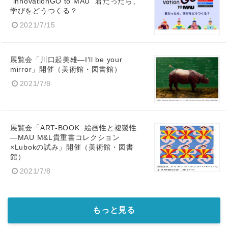
“innovationGO to MAU” 君だったら、
学びをどうつくる？
2021/7/15
展覧会「川口起美雄—I’ll be your
mirror」開催（美術館・図書館）
2021/7/8
展覧会「ART-BOOK: 絵画性と複製性
—MAU M&L貴重書コレクション
×Lubokの試み」開催（美術館・図書
館）
2021/7/8
もっと見る