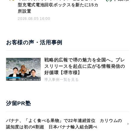
型充電式電池回収ボックスを新たに15カ
所設置
2026.08.05 16:00
お客様の声・活用事例
戦略的広報で堺の魅力を全国へ。プレ
スリリースを起点に広がる情報発信の
好循環【堺市様】
導入事例一覧を見る
汐留PR塾
バナナ、「よく食べる果物」で22年連続首位 カリウムの
認知度は初の4割超 日本バナナ輸入組合調べ