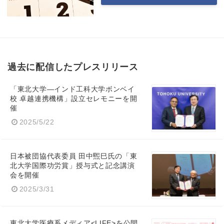
過去に配信したプレスリリース
「東北大学―インド工科大学ボンベイ
校 卓越連携機構」設立セレモニーを開
催
2025/5/22
日本被団協代表委員 田中煕巳氏の「東
北大学国際功労賞」授与式と記念講演
会を開催
2025/3/31
東北大学医療系メディア<LIFE>を公開