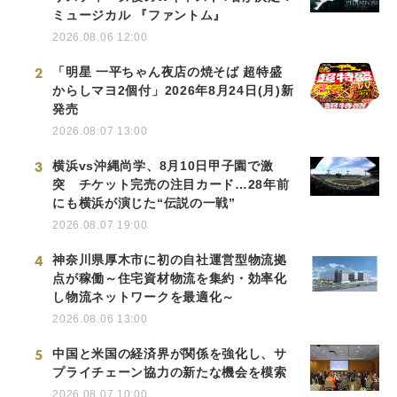
ミュージカル 『ファントム』
2026.08.06 12:00
2
「明星 一平ちゃん夜店の焼そば 超特盛
からしマヨ2個付」2026年8月24日(月)新
発売
2026.08.07 13:00
3
横浜vs沖縄尚学、8月10日甲子園で激
突 チケット完売の注目カード…28年前
にも横浜が演じた“伝説の一戦”
2026.08.07 19:00
4
神奈川県厚木市に初の自社運営型物流拠
点が稼働～住宅資材物流を集約・効率化
し物流ネットワークを最適化～
2026.08.06 13:00
5
中国と米国の経済界が関係を強化し、サ
プライチェーン協力の新たな機会を模索
2026.08.07 10:00