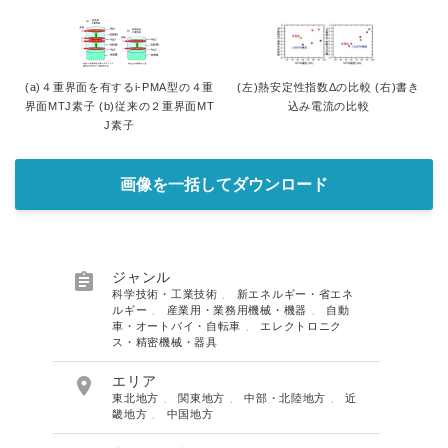
(a)４重界面を有するi-PMA型の４重
(左)熱安定性指数Δの比較 (右)書き
界面MTJ素子 (b)従来の２重界面MT
込み電流の比較
J素子
画像を一括してダウンロード

ジャンル
科学技術・工業技術
、
新エネルギー・省エネ
ルギー
、
産業用・業務用機械・機器
、
自動
車・オートバイ・自転車
、
エレクトロニク
ス・精密機械・器具

エリア
東北地方
、
関東地方
、
中部・北陸地方
、
近
畿地方
、
中国地方