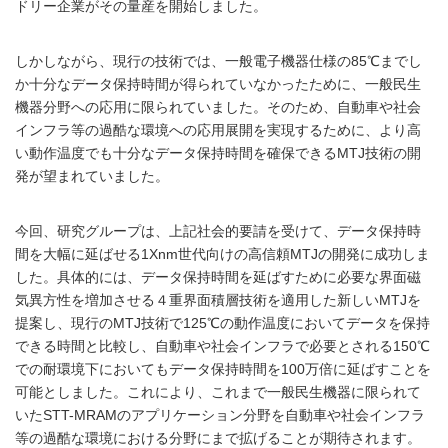
ドリー企業がその量産を開始しました。
しかしながら、現行の技術では、一般電子機器仕様の85℃までし
か十分なデータ保持時間が得られていなかったために、一般民生
機器分野への応用に限られていました。そのため、自動車や社会
インフラ等の過酷な環境への応用展開を実現するために、より高
い動作温度でも十分なデータ保持時間を確保できるMTJ技術の開
発が望まれていました。
今回、研究グループは、上記社会的要請を受けて、データ保持時
間を大幅に延ばせる1Xnm世代向けの高信頼MTJの開発に成功しま
した。具体的には、データ保持時間を延ばすために必要な界面磁
気異方性を増加させる４重界面積層技術を適用した新しいMTJを
提案し、現行のMTJ技術で125℃の動作温度においてデータを保持
できる時間と比較し、自動車や社会インフラで必要とされる150℃
での耐環境下においてもデータ保持時間を100万倍に延ばすことを
可能としました。これにより、これまで一般民生機器に限られて
いたSTT-MRAMのアプリケーション分野を自動車や社会インフラ
等の過酷な環境における分野にまで拡げることが期待されます。