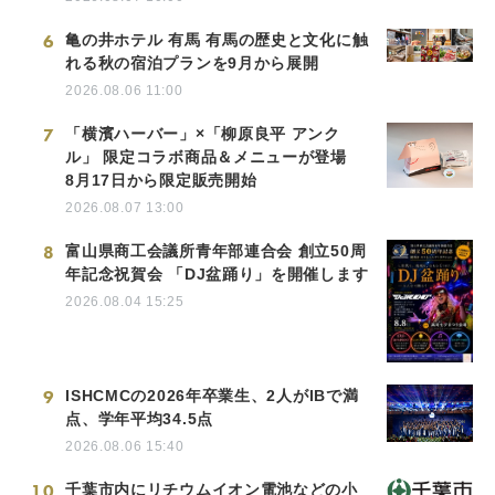
6
亀の井ホテル 有馬 有馬の歴史と文化に触
れる秋の宿泊プランを9月から展開
2026.08.06 11:00
7
「横濱ハーバー」×「柳原良平 アンク
ル」 限定コラボ商品＆メニューが登場
8月17日から限定販売開始
2026.08.07 13:00
8
富山県商工会議所青年部連合会 創立50周
年記念祝賀会 「DJ盆踊り」を開催します
2026.08.04 15:25
9
ISHCMCの2026年卒業生、2人がIBで満
点、学年平均34.5点
2026.08.06 15:40
10
千葉市内にリチウムイオン電池などの小