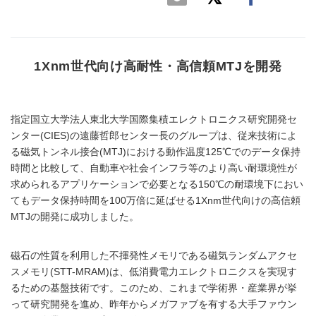
1Xnm世代向け高耐性・高信頼MTJを開発
指定国立大学法人東北大学国際集積エレクトロニクス研究開発セ
ンター(CIES)の遠藤哲郎センター長のグループは、従来技術によ
る磁気トンネル接合(MTJ)における動作温度125℃でのデータ保持
時間と比較して、自動車や社会インフラ等のより高い耐環境性が
求められるアプリケーションで必要となる150℃の耐環境下におい
てもデータ保持時間を100万倍に延ばせる1Xnm世代向けの高信頼
MTJの開発に成功しました。
磁石の性質を利用した不揮発性メモリである磁気ランダムアクセ
スメモリ(STT-MRAM)は、低消費電力エレクトロニクスを実現す
るための基盤技術です。このため、これまで学術界・産業界が挙
って研究開発を進め、昨年からメガファブを有する大手ファウン