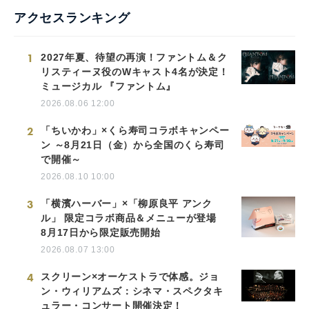
アクセスランキング
1
2027年夏、待望の再演！ファントム＆ク
リスティーヌ役のWキャスト4名が決定！
ミュージカル 『ファントム』
2026.08.06 12:00
2
「ちいかわ」×くら寿司コラボキャンペー
ン ～8月21日（金）から全国のくら寿司
で開催～
2026.08.10 10:00
3
「横濱ハーバー」×「柳原良平 アンク
ル」 限定コラボ商品＆メニューが登場
8月17日から限定販売開始
2026.08.07 13:00
4
スクリーン×オーケストラで体感。ジョ
ン・ウィリアムズ：シネマ・スペクタキ
ュラー・コンサート開催決定！