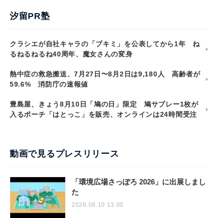
汐留PR塾
クラシエが自社キャラの「ブキミ」を公表してから1年 ね
るねるねるね40周年、魔女さんの変身
熱中症の救急搬送、7月27日〜8月2日は9,180人 高齢者が
59.6% 消防庁の速報値
豊島屋、きょう8月10日「鳩の日」限定 鳩サブレー1枚が
入るポーチ「はとっこ」を販売、オンラインは24時間受注
動画で見るプレスリリース
「環境広場さっぽろ 2026」に出展しまし
た
2026.08.10 13:00