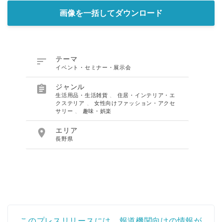
画像を一括してダウンロード

テーマ
イベント・セミナー・展示会

ジャンル
生活用品・生活雑貨
、
住居・インテリア・エ
クステリア
、
女性向けファッション・アクセ
サリー
、
趣味・娯楽

エリア
長野県
このプレスリリースには、報道機関向けの情報が