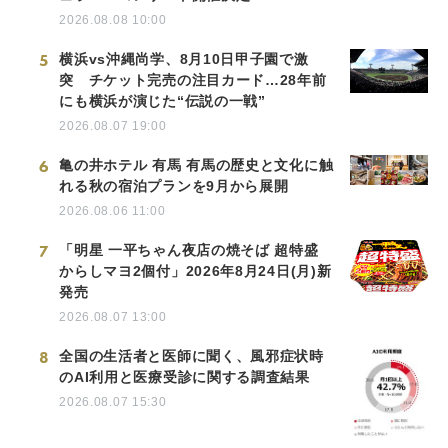
2026.08.08 10:00
5
横浜vs沖縄尚学、8月10日甲子園で激
突 チケット完売の注目カード…28年前
にも横浜が演じた“伝説の一戦”
2026.08.07 19:00
6
亀の井ホテル 有馬 有馬の歴史と文化に触
れる秋の宿泊プランを9月から展開
2026.08.06 11:00
7
「明星 一平ちゃん夜店の焼そば 超特盛
からしマヨ2個付」2026年8月24日(月)新
発売
2026.08.07 13:00
8
全国の生活者と医師に聞く、風邪症状時
のAI利用と医療受診に関する調査結果
2026.08.07 15:30