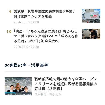
9
愛媛県「災害時医療提供体制確保事業」
向け医療コンテナを納品
2026.03.19 14:00
10
｢明星 一平ちゃん夜店の焼そば 袋 からし
マヨ付 5食パック｣新TV-CM『袋めんを作
る男篇』8月7日(金)全国放映
2026.08.07 07:30
お客様の声・活用事例
戦略的広報で堺の魅力を全国へ。プレ
スリリースを起点に広がる情報発信の
好循環【堺市様】
導入事例一覧を見る