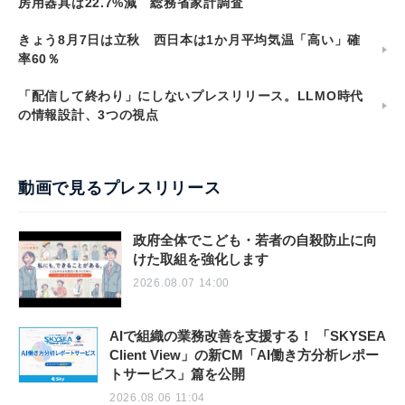
房用器具は22.7%減 総務省家計調査
きょう8月7日は立秋 西日本は1か月平均気温「高い」確
率60％
「配信して終わり」にしないプレスリリース。LLMO時代
の情報設計、3つの視点
動画で見るプレスリリース
政府全体でこども・若者の自殺防止に向
けた取組を強化します
2026.08.07 14:00
AIで組織の業務改善を支援する！ 「SKYSEA
Client View」の新CM「AI働き方分析レポー
トサービス」篇を公開
2026.08.06 11:04