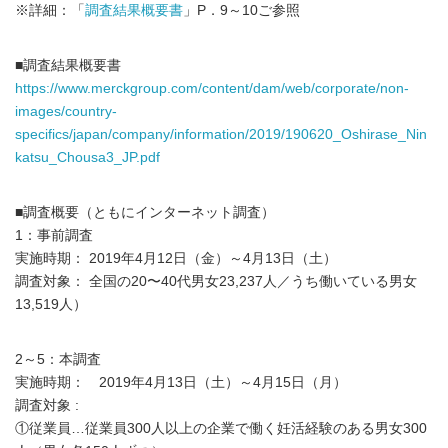
※詳細：「
調査結果概要書
」P．9～10ご参照
■調査結果概要書
https://www.merckgroup.com/content/dam/web/corporate/non-
images/country-
specifics/japan/company/information/2019/190620_Oshirase_Nin
katsu_Chousa3_JP.pdf
■調査概要（ともにインターネット調査）
1：事前調査
実施時期： 2019年4月12日（金）～4月13日（土）
調査対象： 全国の20〜40代男女23,237人／うち働いている男女
13,519人）
2～5：本調査
実施時期： 2019年4月13日（土）～4月15日（月）
調査対象 :
①従業員…従業員300人以上の企業で働く妊活経験のある男女300