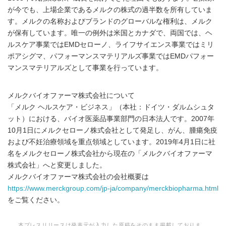
が今でも、上場企業であるメルクの株式の過半数を所有していま
す。メルクの名称およびブランドのグローバルな権利は、メルク
が保有しています。唯一の例外は米国とカナダで、両国では、ヘ
ルスケア事業ではEMDセローノ、ライフサイエンス事業ではミリ
ポアシグマ、パフォーマンスマテリアルズ事業ではEMDパフォー
マンスマテリアルズとして事業を行っています。
メルクバイオファーマ株式会社について
「メルク ヘルスケア・ビジネス」（本社：ドイツ・ダルムシュタ
ット）における、バイオ医薬品事業部門の日本法人です。2007年
10月1日にメルクセローノ株式会社として発足し、がん、腫瘍免疫
および不妊治療領域を重点領域としています。2019年4月1日に社
名をメルクセローノ株式会社から現在の「メルクバイオファーマ
株式会社」へと変更しました。
メルクバイオファーマ株式会社の会社概要は
https://www.merckgroup.com/jp-ja/company/merckbiopharma.html
をご覧ください。
本プレスリリースは発表元が入力した原稿をそのまま掲載しておりま