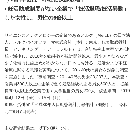
• 妊活助成制度がない企業で「妊活退職/妊活異動」
した女性は、男性の6倍以上
サイエンスとテクノロジーの企業であるメルク（Merck）の日本法
人、メルクバイオファーマ株式会社（本社：東京、代表取締役社
長：アレキサンダー・デ・モラルト）は、合計特殊出生率が3年連
続で減少し、2018年の出生数が統計開始以来、最少※となるなど
少子化傾向に歯止めがかからない日本における、妊活および不妊
治療に関する意識と実態について、20～40代の男女を対象に調査
を実施しました（事前調査：20～40代の男女23,237人、本調査：
従業員300人以上の企業で働く妊活経験のある男女300人と、従業
員300人以上の企業で働く人事担当の男女200人、調査期間：2019
年4月12日（金）～15日（月））。
※厚生労働省「平成30年人口動態統計月報年計（概数）」（令和
元年6月7日発表）
主な調査結果は、以下の通りです。