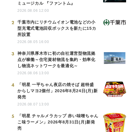
ミュージカル 『ファントム』
2026.08.06 12:00
2
千葉市内にリチウムイオン電池などの小
型充電式電池回収ボックスを新たに15カ
所設置
2026.08.05 16:00
3
神奈川県厚木市に初の自社運営型物流拠
点が稼働～住宅資材物流を集約・効率化
し物流ネットワークを最適化～
2026.08.06 13:00
4
「明星 一平ちゃん夜店の焼そば 超特盛
からしマヨ2個付」2026年8月24日(月)新
発売
2026.08.07 13:00
5
「明星 チャルメラカップ 赤い味噌ちゃん
こ味ラーメン」2026年8月31日(月)新発
売