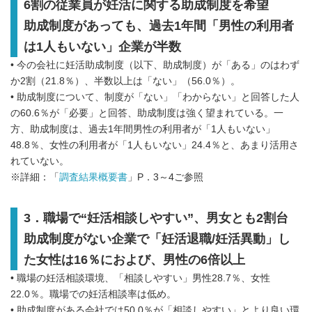
6割の従業員が妊活に関する助成制度を希望
助成制度があっても、過去1年間「男性の利用者
は1人もいない」企業が半数
• 今の会社に妊活助成制度（以下、助成制度）が「ある」のはわず
か2割（21.8％）、半数以上は「ない」（56.0％）。
• 助成制度について、制度が「ない」「わからない」と回答した人
の60.6％が「必要」と回答、助成制度は強く望まれている。一
方、助成制度は、過去1年間男性の利用者が「1人もいない」
48.8％、女性の利用者が「1人もいない」24.4％と、あまり活用さ
れていない。
※詳細：「
調査結果概要書
」P．3～4ご参照
3．職場で“妊活相談しやすい”、男女とも2割台
助成制度がない企業で「妊活退職/妊活異動」し
た女性は16％におよび、男性の6倍以上
• 職場の妊活相談環境、「相談しやすい」男性28.7％、女性
22.0％。職場での妊活相談率は低め。
• 助成制度がある会社では50.0％が「相談しやすい」とより良い環