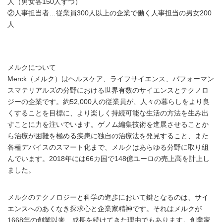
人（男女各150人ずつ）
②人事担当者…従業員300人以上の企業で働く人事担当の男女200
人
メルクについて
Merck（メルク）はヘルスケア、ライフサイエンス、パフォーマン
スマテリアルズの分野における世界有数のサイエンスとテクノロ
ジーの企業です。約52,000人の従業員が、人々の暮らしをより良
くすることを目標に、より楽しく持続可能な生活の方法を生み出
すことに力を注いでいます。ゲノム編集技術を進展させることか
ら治療が困難を極める疾患に独自の治療法を発見すること、また
各種デバイスのスマート化まで、メルクはあらゆる分野に取り組
んでいます。2018年には66カ国で148億ユーロの売上高を計上し
ました。
メルクのテクノロジーと科学の進歩において鍵となるのは、サイ
エンスへのあくなき探求心と企業家精神です。それはメルクが
1668年の創業以来、成長を続けてきた理由でもあります。創業家