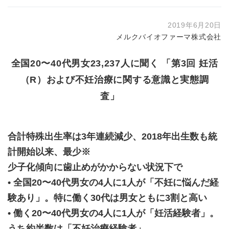
2019年6月20日
メルクバイオファーマ株式会社
全国20〜40代男女23,237人に聞く 「第3回 妊活
（R）および不妊治療に関する意識と実態調
査」
合計特殊出生率は3年連続減少、2018年出生数も統
計開始以来、最少※
少子化傾向に歯止めがかからない状況下で
• 全国20〜40代男女の4人に1人が「不妊に悩んだ経
験あり」。特に働く30代は男女ともに3割と高い
• 働く20〜40代男女の4人に1人が「妊活経験者」。
うち約半数は「不妊治療経験者」