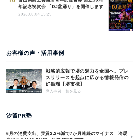
10
富山県商工会議所青年部連合会 創立50周
年記念祝賀会 「DJ盆踊り」を開催します
2026.08.04 15:25
お客様の声・活用事例
戦略的広報で堺の魅力を全国へ。プレ
スリリースを起点に広がる情報発信の
好循環【堺市様】
導入事例一覧を見る
汐留PR塾
6月の消費支出、実質3.3%減で7か月連続のマイナス 冷暖