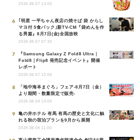
2026.08.07 13:00
6
｢明星 一平ちゃん夜店の焼そば 袋 からし
マヨ付 5食パック｣新TV-CM『袋めんを作
る男篇』8月7日(金)全国放映
2026.08.07 07:30
7
『Samsung Galaxy Z Fold8 Ultra｜
Fold8｜Flip8 発売記念イベント』開催
レポート
2026.08.07 15:00
8
「地中海本まぐろ」フェア-8月7日（金）
より期間・数量限定で販売-
2026.08.04 14:00
9
亀の井ホテル 有馬 有馬の歴史と文化に触
れる秋の宿泊プランを9月から展開
2026.08.06 11:00