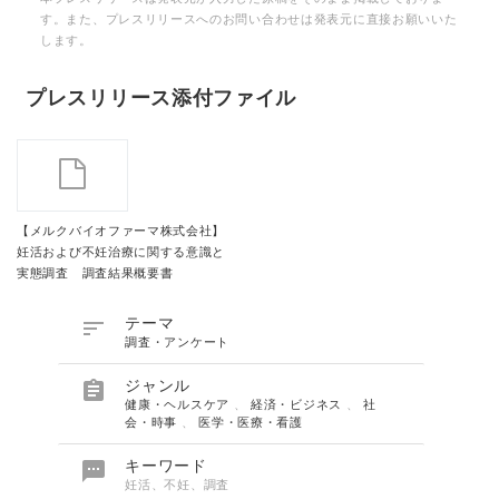
す。また、プレスリリースへのお問い合わせは発表元に直接お願いいた
します。
プレスリリース添付ファイル
【メルクバイオファーマ株式会社】
妊活および不妊治療に関する意識と
実態調査 調査結果概要書

テーマ
調査・アンケート

ジャンル
健康・ヘルスケア
、
経済・ビジネス
、
社
会・時事
、
医学・医療・看護

キーワード
妊活、不妊、調査