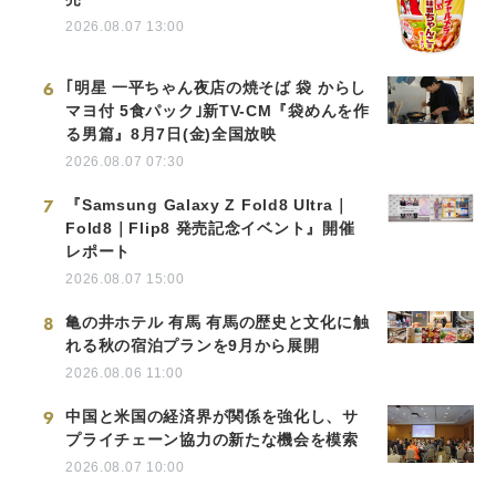
2026.08.07 13:00
6
｢明星 一平ちゃん夜店の焼そば 袋 からし
マヨ付 5食パック｣新TV-CM『袋めんを作
る男篇』8月7日(金)全国放映
2026.08.07 07:30
7
『Samsung Galaxy Z Fold8 Ultra｜
Fold8｜Flip8 発売記念イベント』開催
レポート
2026.08.07 15:00
8
亀の井ホテル 有馬 有馬の歴史と文化に触
れる秋の宿泊プランを9月から展開
2026.08.06 11:00
9
中国と米国の経済界が関係を強化し、サ
プライチェーン協力の新たな機会を模索
2026.08.07 10:00