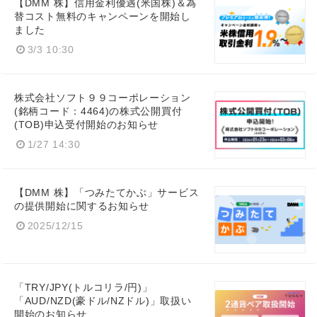
【DMM 株】信用金利優遇(米国株)＆為
替コスト無料のキャンペーンを開始し
ました
3/3 10:30
株式会社ソフト９９コーポレーション
(銘柄コード：4464)の株式公開買付
(TOB)申込受付開始のお知らせ
1/27 14:30
【DMM 株】「つみたてかぶ」サービス
の提供開始に関するお知らせ
2025/12/15
「TRY/JPY(トルコリラ/円)」
「AUD/NZD(豪ドル/NZドル)」取扱い
開始のお知らせ