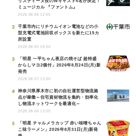
リスティーヌ役のWキャスト4名が決定！
ミュージカル 『ファントム』
2026.08.06 12:00
2
千葉市内にリチウムイオン電池などの小
型充電式電池回収ボックスを新たに15カ
所設置
2026.08.05 16:00
3
「明星 一平ちゃん夜店の焼そば 超特盛
からしマヨ2個付」2026年8月24日(月)新
発売
2026.08.07 13:00
4
神奈川県厚木市に初の自社運営型物流拠
点が稼働～住宅資材物流を集約・効率化
し物流ネットワークを最適化～
2026.08.06 13:00
5
「明星 チャルメラカップ 赤い味噌ちゃん
こ味ラーメン」2026年8月31日(月)新発
売