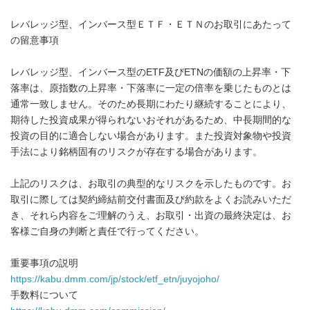
レバレッジ型、インバース型ＥＴＦ・ＥＴＮのお取引にあたって
の留意事項
レバレッジ型、インバース型のETF及びETNの価額の上昇率・下
落率は、原指数の上昇率・下落率に一定の倍率を乗じたものとは
通常一致しません。そのため長期にわたり継続することにより、
期待した投資成果が得られないおそれがあるため、中長期間的な
投資の目的に適合しない場合があります。また投資対象物や投資
手法により銘柄固有のリスクが存在する場合があります。
上記のリスクは、お取引の典型的なリスクを示したものです。お
取引に際しては契約締結前交付書面及び約款をよくお読みいただ
き、それら内容をご理解のうえ、お取引・出資の最終決定は、お
客様ご自身の判断と責任で行ってください。
重要事項の説明
https://kabu.dmm.com/jp/stock/etf_etn/juyojoho/
手数料について