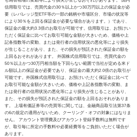
も為替相場の変動等により損失が生じるおそれがあります。 国内
信用取引では、売買代金の30％以上かつ30万円以上の保証金が必
要（レバレッジ型ETF等の一部の銘柄や市場区分、市場の状況等
により30％を上回る保証金が必要な場合があります。）であり、
保証金の最大約3.3倍のお取引が可能です。信用取引は、お預けい
ただく保証金に比べてお取引可能な金額が大きいため、価格や上
記各指数等の変動、または発行者の信用状況の悪化等により損失
が生じることがあり、また、その損失が預託された保証金の額を
上回るおそれがあります。 外国株式信用取引では、売買代金の
50％以上かつ30万円相当額を下回らない範囲で当社が定める米ド
ル額以上の保証金が必要であり、保証金の最大約2.0倍のお取引が
可能です。外国株式信用取引は、お預けいただく保証金に比べて
お取引可能な金額が大きいため、価格や上記各指数等の変動、ま
たは発行者の信用状況の悪化等により損失が生じることがあり、
また、その損失が預託された保証金の額を上回るおそれがありま
す。 上場有価証券等の売買等に関しては、金融商品取引法第37条
の6の規定の適用がないため、クーリング・オフの対象にはなりま
せん。 アカウント管理費及びアカウント登録手数料は無料です
が、取引毎に所定の手数料や必要経費等をご負担いただく場合が
あります。