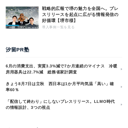
戦略的広報で堺の魅力を全国へ。プレ
スリリースを起点に広がる情報発信の
好循環【堺市様】
導入事例一覧を見る
汐留PR塾
6月の消費支出、実質3.3%減で7か月連続のマイナス 冷暖
房用器具は22.7%減 総務省家計調査
きょう8月7日は立秋 西日本は1か月平均気温「高い」確
率60％
「配信して終わり」にしないプレスリリース。LLMO時代
の情報設計、3つの視点