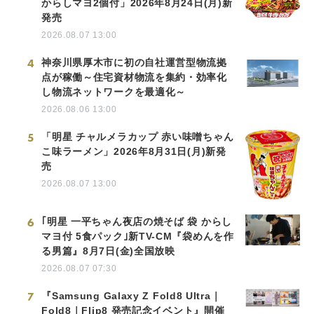
からしマヨ2個付」2026年8月24日(月)新
発売
2026.08.07 13:00
4
神奈川県厚木市に初の自社運営型物流拠
点が稼働～住宅資材物流を集約・効率化
し物流ネットワークを最適化～
2026.08.06 13:00
5
「明星 チャルメラカップ 赤い味噌ちゃん
こ味ラーメン」2026年8月31日(月)新発
売
2026.08.07 13:00
6
｢明星 一平ちゃん夜店の焼そば 袋 からし
マヨ付 5食パック｣新TV-CM『袋めんを作
る男篇』8月7日(金)全国放映
2026.08.07 07:30
7
『Samsung Galaxy Z Fold8 Ultra｜
Fold8｜Flip8 発売記念イベント』開催