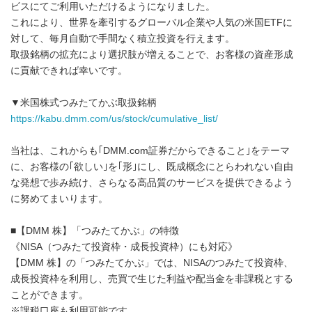
ビスにてご利用いただけるようになりました。
これにより、世界を牽引するグローバル企業や人気の米国ETFに
対して、毎月自動で手間なく積立投資を行えます。
取扱銘柄の拡充により選択肢が増えることで、お客様の資産形成
に貢献できれば幸いです。
▼米国株式つみたてかぶ取扱銘柄
https://kabu.dmm.com/us/stock/cumulative_list/
当社は、これからも｢DMM.com証券だからできること｣をテーマ
に、お客様の｢欲しい｣を｢形｣にし、既成概念にとらわれない自由
な発想で歩み続け、さらなる高品質のサービスを提供できるよう
に努めてまいります。
■【DMM 株】「つみたてかぶ」の特徴
《NISA（つみたて投資枠・成長投資枠）にも対応》
【DMM 株】の「つみたてかぶ」では、NISAのつみたて投資枠、
成長投資枠を利用し、売買で生じた利益や配当金を非課税とする
ことができます。
※課税口座も利用可能です