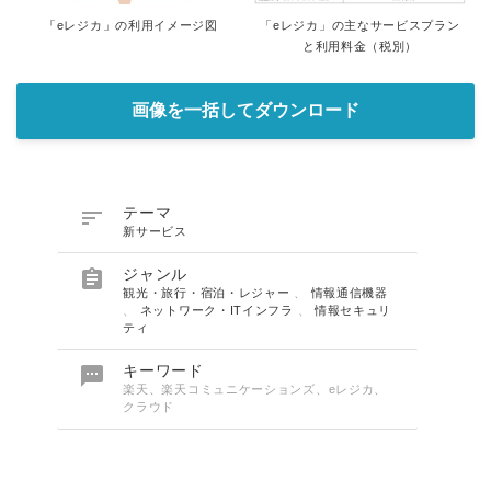
「eレジカ」の利用イメージ図
「eレジカ」の主なサービスプラン
と利用料金（税別）
画像を一括してダウンロード

テーマ
新サービス

ジャンル
観光・旅行・宿泊・レジャー
、
情報通信機器
、
ネットワーク・ITインフラ
、
情報セキュリ
ティ

キーワード
楽天、楽天コミュニケーションズ、eレジカ、
クラウド