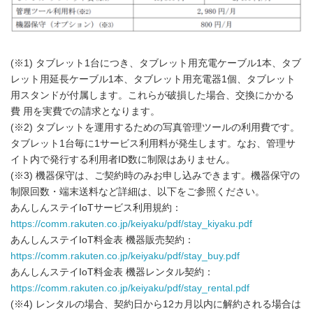
(※1) タブレット1台につき、タブレット用充電ケーブル1本、タブ
レット用延長ケーブル1本、タブレット用充電器1個、タブレット
用スタンドが付属します。これらが破損した場合、交換にかかる
費 用を実費での請求となります。
(※2) タブレットを運用するための写真管理ツールの利用費です。
タブレット1台毎に1サービス利用料が発生します。なお、管理サ
イト内で発行する利用者ID数に制限はありません。
(※3) 機器保守は、ご契約時のみお申し込みできます。機器保守の
制限回数・端末送料など詳細は、以下をご参照ください。
あんしんステイIoTサービス利用規約：
https://comm.rakuten.co.jp/keiyaku/pdf/stay_kiyaku.pdf
あんしんステイIoT料金表 機器販売契約：
https://comm.rakuten.co.jp/keiyaku/pdf/stay_buy.pdf
あんしんステイIoT料金表 機器レンタル契約：
https://comm.rakuten.co.jp/keiyaku/pdf/stay_rental.pdf
(※4) レンタルの場合、契約日から12カ月以内に解約される場合は