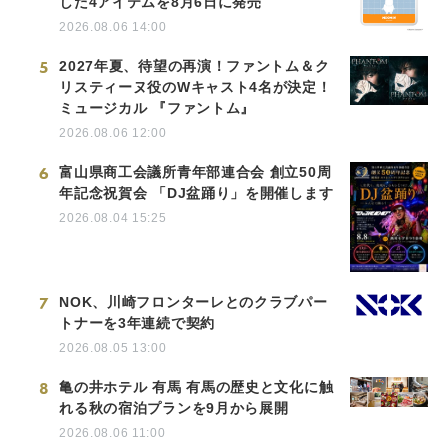
した4アイテムを8月6日に発売
2026.08.06 14:00
5
2027年夏、待望の再演！ファントム＆ク
リスティーヌ役のWキャスト4名が決定！
ミュージカル 『ファントム』
2026.08.06 12:00
6
富山県商工会議所青年部連合会 創立50周
年記念祝賀会 「DJ盆踊り」を開催します
2026.08.04 15:25
7
NOK、川崎フロンターレとのクラブパー
トナーを3年連続で契約
2026.08.05 13:00
8
亀の井ホテル 有馬 有馬の歴史と文化に触
れる秋の宿泊プランを9月から展開
2026.08.06 11:00