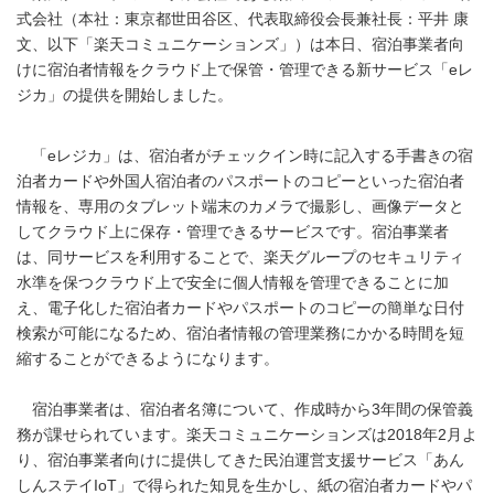
式会社（本社：東京都世田谷区、代表取締役会長兼社長：平井 康
文、以下「楽天コミュニケーションズ」）は本日、宿泊事業者向
けに宿泊者情報をクラウド上で保管・管理できる新サービス「eレ
ジカ」の提供を開始しました。
「eレジカ」は、宿泊者がチェックイン時に記入する手書きの宿
泊者カードや外国人宿泊者のパスポートのコピーといった宿泊者
情報を、専用のタブレット端末のカメラで撮影し、画像データと
してクラウド上に保存・管理できるサービスです。宿泊事業者
は、同サービスを利用することで、楽天グループのセキュリティ
水準を保つクラウド上で安全に個人情報を管理できることに加
え、電子化した宿泊者カードやパスポートのコピーの簡単な日付
検索が可能になるため、宿泊者情報の管理業務にかかる時間を短
縮することができるようになります。
宿泊事業者は、宿泊者名簿について、作成時から3年間の保管義
務が課せられています。楽天コミュニケーションズは2018年2月よ
り、宿泊事業者向けに提供してきた民泊運営支援サービス「あん
しんステイIoT」で得られた知見を生かし、紙の宿泊者カードやパ