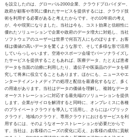
を設立したのは、グローバル2000企業、クラウドプロバイダー、
政府が顧客や市民に優れたサービスを提供するには、クラウド技
術を利用する必要があると考えたからです。その10年前の考え
が、今や現実になりました。当社は今も、コスト効果と信頼性に
優れたソリューションで企業や政府のデータ増大に対処し、当社
ソフトウェアのユーザーは世界で何百万人にものぼります。お客
様は価値の高いデータを驚くような形で、そして多様な形で活用
していらっしゃいます。空港やスポーツ会場でパーソナライズし
たサービスを提供することもあれば、医療データ、たとえば患者
データを当面の治療に利用したり、遺伝子や医薬品のデータを研
究して将来に役立てることもあります。ほかにも、ニュースやエ
ンターテイメントメディアの処理と配信を最適化するなど、多く
の用途があります。当社はデータの価値を理解し、複雑なデータ
オーケストレーションに対応する最先端のソリューションを提供
します。企業がサイロを解消すると同時に、オンプレミスに各種
のプライベートクラウドを導入して活用し、さらにはパブリック
クラウド、地域のクラウド、専用クラウドにおけるサービスを利
用するには、そのようなオーケストレーションが必要だからで
す。当社は、お客様のニーズの変化に応え、お客様の成功に貢献