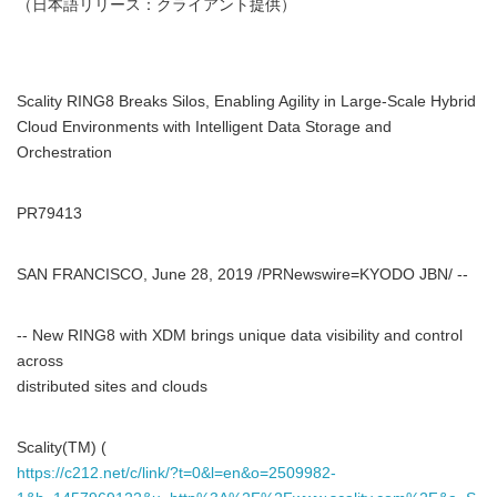
（日本語リリース：クライアント提供）
Scality RING8 Breaks Silos, Enabling Agility in Large-Scale Hybrid
Cloud Environments with Intelligent Data Storage and
Orchestration
PR79413
SAN FRANCISCO, June 28, 2019 /PRNewswire=KYODO JBN/ --
-- New RING8 with XDM brings unique data visibility and control
across
distributed sites and clouds
Scality(TM) (
https://c212.net/c/link/?t=0&l=en&o=2509982-