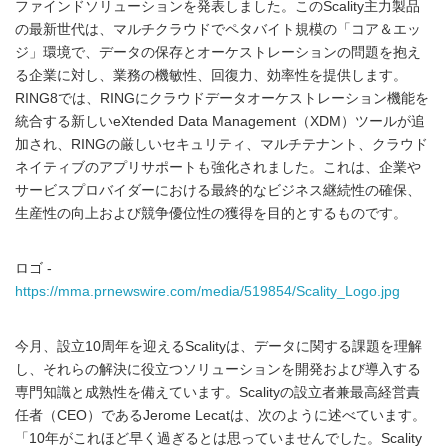
ファインドソリューションを発表しました。このScality主力製品
の最新世代は、マルチクラウドでペタバイト規模の「コア＆エッ
ジ」環境で、データの保存とオーケストレーションの問題を抱え
る企業に対し、業務の機敏性、回復力、効率性を提供します。
RING8では、RINGにクラウドデータオーケストレーション機能を
統合する新しいeXtended Data Management（XDM）ツールが追
加され、RINGの厳しいセキュリティ、マルチテナント、クラウド
ネイティブのアプリサポートも強化されました。これは、企業や
サービスプロバイダーにおける最終的なビジネス継続性の確保、
生産性の向上および競争優位性の獲得を目的とするものです。
ロゴ -
https://mma.prnewswire.com/media/519854/Scality_Logo.jpg
今月、設立10周年を迎えるScalityは、データに関する課題を理解
し、それらの解決に役立つソリューションを開発および導入する
専門知識と成熟性を備えています。Scalityの設立者兼最高経営責
任者（CEO）であるJerome Lecatは、次のように述べています。
「10年がこれほど早く過ぎるとは思っていませんでした。Scality