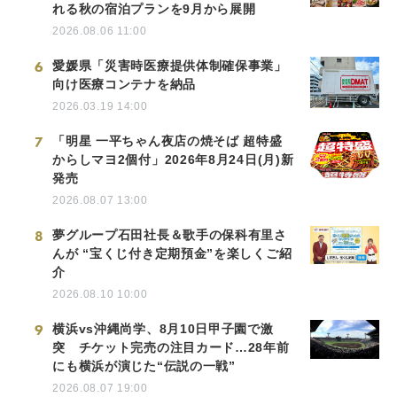
れる秋の宿泊プランを9月から展開
2026.08.06 11:00
6
愛媛県「災害時医療提供体制確保事業」
向け医療コンテナを納品
2026.03.19 14:00
7
「明星 一平ちゃん夜店の焼そば 超特盛
からしマヨ2個付」2026年8月24日(月)新
発売
2026.08.07 13:00
8
夢グループ石田社長＆歌手の保科有里さ
んが “宝くじ付き定期預金”を楽しくご紹
介
2026.08.10 10:00
9
横浜vs沖縄尚学、8月10日甲子園で激
突 チケット完売の注目カード…28年前
にも横浜が演じた“伝説の一戦”
2026.08.07 19:00