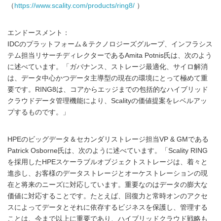
（
https://www.scality.com/products/ring8/
）
エンドースメント：
IDCのプラットフォーム＆テクノロジーズグループ、インフラシス
テム担当リサーチディレクターであるAmita Potnis氏は、次のよう
に述べています。「ガバナンス、ストレージ最適化、サイロ解消
は、データ中心かつデータ主導型の現在の環境にとって極めて重
要です。RING8は、コアからエッジまでの包括的なハイブリッド
クラウドデータ管理機能により、Scalityの価値提案をレベルアッ
プするものです。」
HPEのビッグデータ＆セカンダリストレージ担当VP & GMである
Patrick Osborne氏は、次のように述べています。「Scality RING
を採用したHPEスケーラブルオブジェクトストレージは、着々と
進歩し、お客様のデータストレージとオーケストレーションの現
在と将来のニーズに対応しています。重要なのはデータの膨大な
価値に対応することです。たとえば、回復力と常時オンのアクセ
スによってデータとそれに依存するビジネスを保護し、管理する
ことは、今まで以上に重要であり、ハイブリッドクラウド戦略も