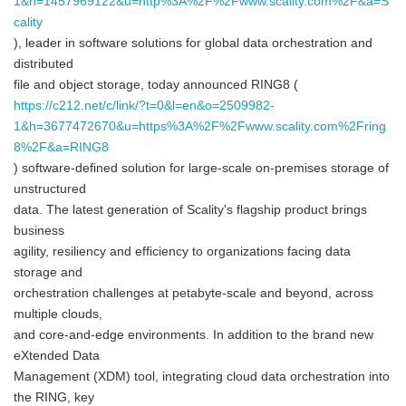
1&h=1457969122&u=http%3A%2F%2Fwww.scality.com%2F&a=S
cality
), leader in software solutions for global data orchestration and
distributed
file and object storage, today announced RING8 (
https://c212.net/c/link/?t=0&l=en&o=2509982-
1&h=3677472670&u=https%3A%2F%2Fwww.scality.com%2Fring
8%2F&a=RING8
) software-defined solution for large-scale on-premises storage of
unstructured
data. The latest generation of Scality's flagship product brings
business
agility, resiliency and efficiency to organizations facing data
storage and
orchestration challenges at petabyte-scale and beyond, across
multiple clouds,
and core-and-edge environments. In addition to the brand new
eXtended Data
Management (XDM) tool, integrating cloud data orchestration into
the RING, key