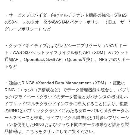
・サービスプロバイダー向けマルチテナント機能の強化：STaaS
のS3ベースのクオータやAWS IAMバケットポリシー（旧ユーザー/
グループポリシー）など
・クラウドネイティブおよびレガシーアプリケーションのサポー
ト：AWS S3バケットライフサイクル移行API（XDM）＆バケット
通知API、OpenStack Swift API（Queens互換）、NFS v4のサポー
トなど
・独自のRING8 eXtended Data Management（XDM）：複数の
RING（エッジ/コア構成など）でデータ管理機能を統合し、パブリ
ック/プライベートクラウドのデータ管理とガバナンスの機能をハ
イブリッド/マルチクラウドインフラに導入することにより、複数
のRINGとパブリッククラウドにわたるグローバルなメタデータネ
ームスペースと検索、ライフサイクル階層化と1対多レプリケーシ
ョンを使用したRINGおよびクラウド間のデータ移動など詳細な製
品情報は、こちらをクリックしてご覧ください。