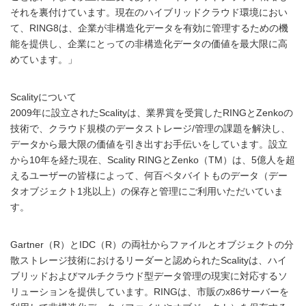
それを裏付けています。現在のハイブリッドクラウド環境におい
て、RING8は、企業が非構造化データを有効に管理するための機
能を提供し、企業にとっての非構造化データの価値を最大限に高
めています。」
Scalityについて
2009年に設立されたScalityは、業界賞を受賞したRINGとZenkoの
技術で、クラウド規模のデータストレージ/管理の課題を解決し、
データから最大限の価値を引き出すお手伝いをしています。設立
から10年を経た現在、Scality RINGとZenko（TM）は、5億人を超
えるユーザーの皆様によって、何百ペタバイトものデータ（デー
タオブジェクト1兆以上）の保存と管理にご利用いただいていま
す。
Gartner（R）とIDC（R）の両社からファイルとオブジェクトの分
散ストレージ技術におけるリーダーと認められたScalityは、ハイ
ブリッドおよびマルチクラウド型データ管理の現実に対応するソ
リューションを提供しています。RINGは、市販のx86サーバーを