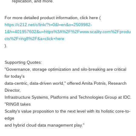
replication, and more.
English
For more detailed product information, click here (
https://c212.net/c/link/?t=0&l=en&o=2509982-
1&h=401957602&u=https%3A%2F%2Fwww.scality.com%2Fprodu
cts%2Fring8%2F&a=click+here
).
Supporting Quotes:
"Governance, storage optimization and silo-breaking are critical
for today's
data-centric, data-driven world," offered Amita Potnis, Research
Director,
Infrastructure Systems, Platforms and Technologies Group at IDC.
"RING8 takes
Scality's value proposition to the next level with its holistic core-to-
edge
and hybrid cloud data management play."