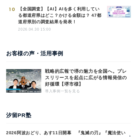
10
【全国調査】【AI】AIを多く利用してい
る都道府県はどこ？かける金額は？ 47都
道府県別の調査結果を発表！
2026.04.30 15:00
お客様の声・活用事例
戦略的広報で堺の魅力を全国へ。プレ
スリリースを起点に広がる情報発信の
好循環【堺市様】
導入事例一覧を見る
汐留PR塾
2026阿波おどり、あす11日開幕 『鬼滅の刃』『魔法使い