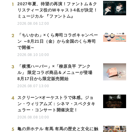
1
2027年夏、待望の再演！ファントム＆ク
リスティーヌ役のWキャスト4名が決定！
ミュージカル 『ファントム』
2026.08.06 12:00
2
「ちいかわ」×くら寿司コラボキャンペー
ン ～8月21日（金）から全国のくら寿司
で開催～
2026.08.10 10:00
3
「横濱ハーバー」×「柳原良平 アンク
ル」 限定コラボ商品＆メニューが登場
8月17日から限定販売開始
2026.08.07 13:00
4
スクリーン×オーケストラで体感。ジョ
ン・ウィリアムズ：シネマ・スペクタキ
ュラー・コンサート開催決定！
2026.08.08 10:00
5
亀の井ホテル 有馬 有馬の歴史と文化に触