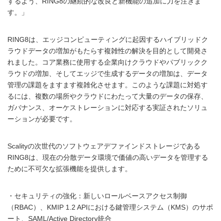
するよう、RING8の継続的な改良と新機能の追加に力を注ぎま
す。」
RING8は、エッジコンピューティングに起因するハイブリッドク
ラウドデータの増加がもたらす複雑性の解決を目的として開発さ
れました。コア業務に使用する企業向けクラウドやパブリックク
ラウドの増加、そしてエッジで生成するデータの増加は、データ
管理の課題をますます複雑化させます。このような課題に対処す
るには、複数の場所やクラウドにわたって大量のデータの保存、
ガバナンス、オーケストレーションに対応する実証されたソリュ
ーションが必要です。
Scalityの次世代のソフトウェアデファインドストレージである
RING8は、現在の分散データ環境で価値の高いデータを管理する
ために不可欠な拡張機能を提供します。
・セキュリティの強化：新しいロールベースアクセス制御
（RBAC）、KMIP 1.2 APIにおける鍵管理システム（KMS）のサポ
ート、SAML/Active Directory統合