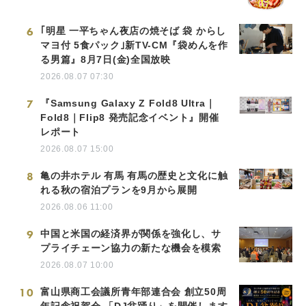
6
｢明星 一平ちゃん夜店の焼そば 袋 からし
マヨ付 5食パック｣新TV-CM『袋めんを作
る男篇』8月7日(金)全国放映
2026.08.07 07:30
7
『Samsung Galaxy Z Fold8 Ultra｜
Fold8｜Flip8 発売記念イベント』開催
レポート
2026.08.07 15:00
8
亀の井ホテル 有馬 有馬の歴史と文化に触
れる秋の宿泊プランを9月から展開
2026.08.06 11:00
9
中国と米国の経済界が関係を強化し、サ
プライチェーン協力の新たな機会を模索
2026.08.07 10:00
10
富山県商工会議所青年部連合会 創立50周
年記念祝賀会 「DJ盆踊り」を開催します