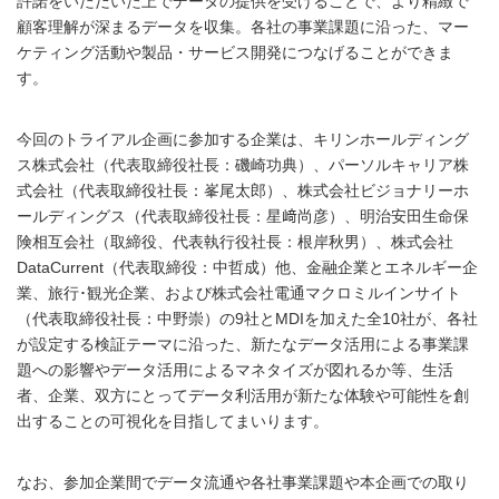
許諾をいただいた上でデータの提供を受けることで、より精緻で
顧客理解が深まるデータを収集。各社の事業課題に沿った、マー
ケティング活動や製品・サービス開発につなげることができま
す。
今回のトライアル企画に参加する企業は、キリンホールディング
ス株式会社（代表取締役社長：磯崎功典）、パーソルキャリア株
式会社（代表取締役社長：峯尾太郎）、株式会社ビジョナリーホ
ールディングス（代表取締役社長：星﨑尚彦）、明治安田生命保
険相互会社（取締役、代表執行役社長：根岸秋男）、株式会社
DataCurrent（代表取締役：中哲成）他、金融企業とエネルギー企
業、旅行･観光企業、および株式会社電通マクロミルインサイト
（代表取締役社長：中野崇）の9社とMDIを加えた全10社が、各社
が設定する検証テーマに沿った、新たなデータ活用による事業課
題への影響やデータ活用によるマネタイズが図れるか等、生活
者、企業、双方にとってデータ利活用が新たな体験や可能性を創
出することの可視化を目指してまいります。
なお、参加企業間でデータ流通や各社事業課題や本企画での取り