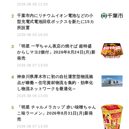
2026.08.06 12:00
2
千葉市内にリチウムイオン電池などの小
型充電式電池回収ボックスを新たに15カ
所設置
2026.08.05 16:00
3
「明星 一平ちゃん夜店の焼そば 超特盛
からしマヨ2個付」2026年8月24日(月)新
発売
2026.08.07 13:00
4
神奈川県厚木市に初の自社運営型物流拠
点が稼働～住宅資材物流を集約・効率化
し物流ネットワークを最適化～
2026.08.06 13:00
5
「明星 チャルメラカップ 赤い味噌ちゃん
こ味ラーメン」2026年8月31日(月)新発
売
2026.08.07 13:00