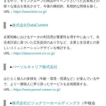
まる中で、キリングループの商品やイベントといったお客様との
様々な接点を進化させて、今後の継続的、長期的な関係を築く。
URL：
https://www.kirin.co.jp/
●
株式会社DataCurrent
企業戦略におけるデータの利活用が重要性を増す中にあって、生
活者許諾に基づいた広告提供のあり方など、企業と生活者との新
しいコミュニケーションデザインを検討する。
URL：
https://datacurrent.cci.co.jp/
●
パーソルキャリア株式会社
はたらく個人の多様化（年齢・環境・境遇など）が進んでいる中
で、より一層個人に寄り添ったサービスを企画開発する。
URL：
https://www.persol-career.co.jp/
●
株式会社ビジョナリーホールディングス
（中核会