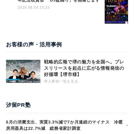
2026.08.04 15:25
お客様の声・活用事例
戦略的広報で堺の魅力を全国へ。プレ
スリリースを起点に広がる情報発信の
好循環【堺市様】
導入事例一覧を見る
汐留PR塾
6月の消費支出、実質3.3%減で7か月連続のマイナス 冷暖
房用器具は22.7%減 総務省家計調査