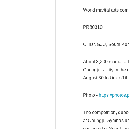
World martial arts comp
PR80310
CHUNGJU, South Kore
About 3,200 martial art
Chungju, a city in the
August 30 to kick off 
Photo -
https://photo
The competition, dubbe
at Chungju Gymnasium 
southeast of Seoul, un