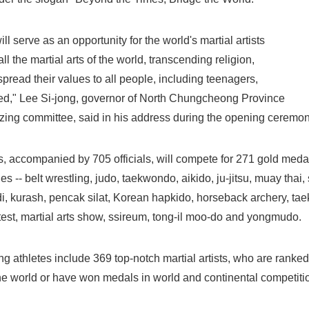
English
ll serve as an opportunity for the world's martial artists
ll the martial arts of the world, transcending religion,
pread their values to all people, including teenagers,
d," Lee Si-jong, governor of North Chungcheong Province
zing committee, said in his address during the opening ceremon
es, accompanied by 705 officials, will compete for 271 gold meda
ies -- belt wrestling, judo, taekwondo, aikido, ju-jitsu, muay thai
, kurash, pencak silat, Korean hapkido, horseback archery, ta
ntest, martial arts show, ssireum, tong-il moo-do and yongmudo.
ing athletes include 369 top-notch martial artists, who are ranked
the world or have won medals in world and continental competiti