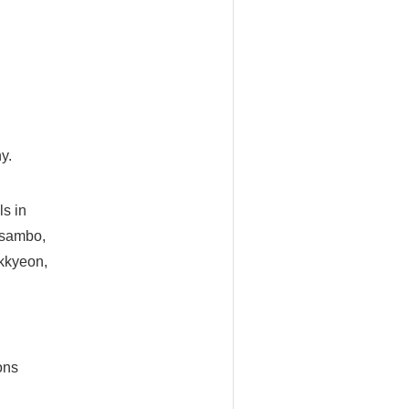
y.
ls in
, sambo,
ekkyeon,
ons