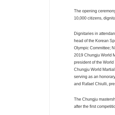
The opening ceremony 
10,000 citizens, dignita
Dignitaries in attend
head of the Korean Sp
Olympic Committee; N
2019 Chungju World M
president of the Worl
Chungju World Martial
serving as an honorary
and Rafael Chiulli, pre
The Chungju mastershi
after the first competi