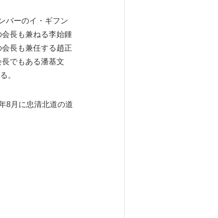
ンバーのイ・ギフン
の会長も兼ねる李始鍾
の会長も兼任する趙正
会長でもある潘基文
ある。
年8月に忠清北道の道