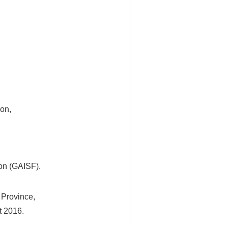
on,
ion (GAISF).
 Province,
t 2016.