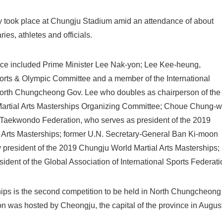
took place at Chungju Stadium amid an attendance of about
ries, athletes and officials.
ance included Prime Minister Lee Nak-yon; Lee Kee-heung,
orts & Olympic Committee and a member of the International
orth Chungcheong Gov. Lee who doubles as chairperson of the
artial Arts Masterships Organizing Committee; Choue Chung-w
d Taekwondo Federation, who serves as president of the 2019
 Arts Masterships; former U.N. Secretary-General Ban Ki-moon
 president of the 2019 Chungju World Martial Arts Masterships;
sident of the Global Association of International Sports Federat
ps is the second competition to be held in North Chungcheong
tion was hosted by Cheongju, the capital of the province in Augus