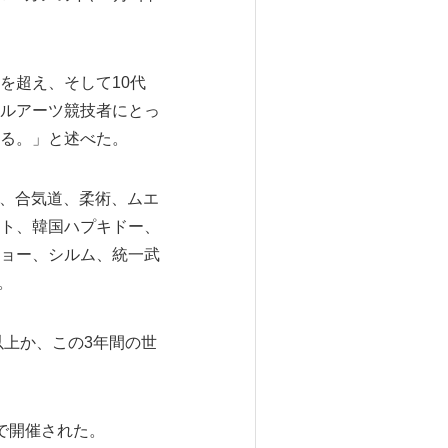
を超え、そして10代
ルアーツ競技者にとっ
る。」と述べた。
ー、合気道、柔術、ムエ
ト、韓国ハプキドー、
ョー、シルム、統一武
。
以上か、この3年間の世
で開催された。