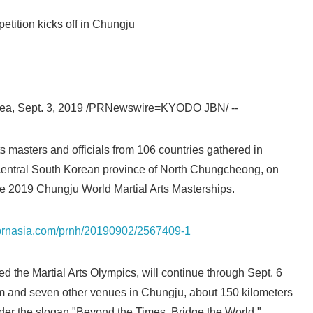
etition kicks off in Chungju
a, Sept. 3, 2019 /PRNewswire=KYODO JBN/ --
s masters and officials from 106 countries gathered in
 central South Korean province of North Chungcheong, on
the 2019 Chungju World Martial Arts Masterships.
Japanese
s.prnasia.com/prnh/20190902/2567409-1
d the Martial Arts Olympics, will continue through Sept. 6
and seven other venues in Chungju, about 150 kilometers
der the slogan "Beyond the Times, Bridge the World."