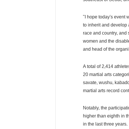
"I hope today's event wi
to inherit and develop a
race and country, and s
women and the disable
and head of the organi
A total of 2,414 athlet
20 martial arts categor
savate, wushu, kabaddi
martial arts record co
Notably, the participat
higher than eighth in 
in the last three years.