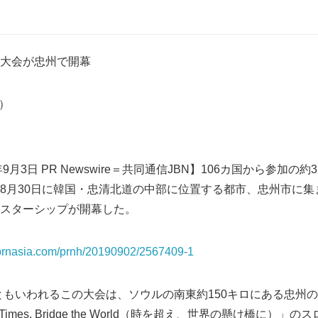
大会が忠州で開幕
5）
9月3日 PR Newswire＝共同通信JBN】106カ国から参加の
8月30日に韓国・忠清北道の中部に位置する都市、忠州市に集ま
スターシップが開幕した。
s.prnasia.com/prnh/20190902/2567409-1
 Olympicsともいわれるこの大会は、ソウルの南東約150キロにある
e Times, Bridge the World（時を超え、世界の懸け橋に）