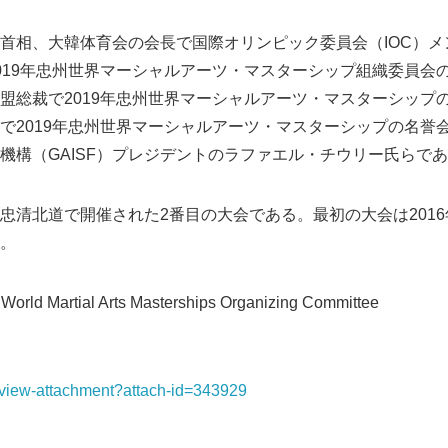
首相、大韓体育会の会長で国際オリンピック委員会（IOC）メ
019年忠州世界マーシャルアーツ・マスターシップ組織委員会
盟総裁で2019年忠州世界マーシャルアーツ・マスターシップ
で2019年忠州世界マーシャルアーツ・マスターシップの名誉
機構（GAISF）プレジデントのラファエル・チウリー氏らで
忠清北道で開催された2番目の大会である。最初の大会は2016
。
rld Martial Arts Masterships Organizing Committee
t/view-attachment?attach-id=343929