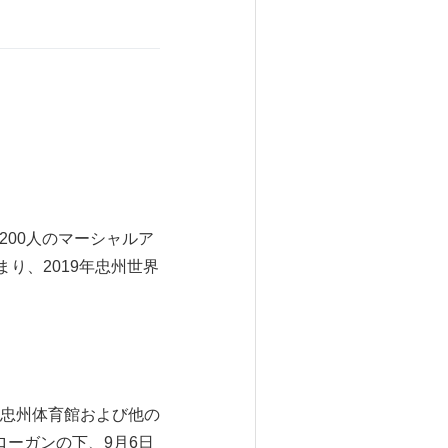
約3200人のマーシャルア
り、2019年忠州世界
忠州の忠州体育館および他の
」のスローガンの下、9月6日