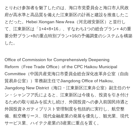
とりわけ参加者を魅了したのは、海口市党委員会と海口市人民政
府が高水準と高品質を備えた江東新区の計画と建設を推進したこ
とだった。Hebei Xiongan New Area（河北雄安新区）と並行し
て、江東新区は「1+4+8+16」、すなわち1つの総合プラン+ 4の重
要分野プラン+8の重点特別プラン+16の予備調査のシステムを構築
した。
Office of Commission for Comprehensively Deepening
Reform（Free Trade Office）of the CPC Haikou Municipal
Committee（中国共産党海口市委員会総合深化改革弁公室（自由
貿易弁公室））常務副主任でJiangdong Office of Haikou,
Jiangdong New District（海口・江東新区江東弁公室）副主任のヤ
ン・シャンフア氏によると、江東新区は今後も、投資を引き付け
るための取り組みを拡大し続け、外国投資への参入前国民待遇と
外国投資ネガティブリスト管理制度を包括的に実行し、航空整
備、航空機リース、現代金融産業の発展を優先し、観光業、現代
サービス業、ハイテク産業の3産業に重点を置く。