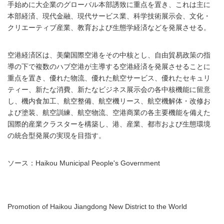
手始めに大企業のグローバル本部誘致に重点を置き、これは主に
本部経済、現代金融、現代サービス業、科学技術展示会、文化・
クリエーティブ産業、教育および生態学経済などを発展させる。
空港経済区は、美蘭国際空港をその中核とし、自由貿易政策の指
導の下で複数のハブ空港が主導する空港経済を発展させることに
重点を置き、優れた物流、優れた航空サービス、優れたセキュリ
ティー、新たな消費、新たなビジネス展示会の各中核機能に留意
し、機内食加工、航空整備、航空機リース、航空機解体・改修お
よび塗装、航空訓練、航空物流、空港商業の各主要機能を備えた
国際的産業クラスターを構築し、港、産業、都市および生態環境
の統合型発展の実現を目指す。
ソース：Haikou Municipal People's Government
Promotion of Haikou Jiangdong New District to the World