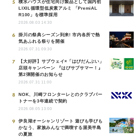
5
積水ハウスが住宅向け製品として国内初
LIXIL循環型低炭素アルミ 「PremiAL
R100」を標準採用
2026.08.03 14:30
6
掛川の祭典シーズン到来! 市内各所で熱
気あふれる祭りを開催
2026.07.31 09:30
7
【大好評】サブウェイ×「はぴだんぶい」
店頭キャンペーン 『はぴサブサマー！』
第2弾開催のお知らせ
2026.07.31 11:00
8
NOK、川崎フロンターレとのクラブパー
トナーを3年連続で契約
2026.08.05 13:00
9
伊良湖オーシャンリゾート 遊びも学びも
かなう、家族みんなで満喫する渥美半島
の夏旅