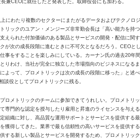
l）氏が社長兼CEOに就任したと発表した。取締役会にも加わる。
以上にわたり複数のセクターにまたがるデータおよびテクノロ
トリックのユアン・メンジーズ非常勤会長は「高い能力を持つ
支えられた付加価値のある製品とサービスの開発・配信に関す
クが次の成長段階に進むときに不可欠となるだろう。CEOと
仕事をすることを楽しみにしている。カーナン氏の過去20年
とりわけ、当社が完全に独立した市場指向のビジネスになるま
によって、プロメトリックは次の成長の段階に移った」と述べ
まで相談役としてプロメトリックに残る。
プロメトリックのチームに参加できてうれしい。プロメトリッ
て専門的な認定を授与したり雇用と昇進のライセンスを与える
定組織に対し、高品質な運用サポートとサービスを提供する最
を獲得してきた。業界で最も信頼性の高いサービスを提供する
供する新しい製品とサービスを開発するため、プロメトリック