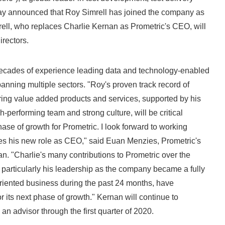
day announced that Roy Simrell has joined the company as
English
ell, who replaces Charlie Kernan as Prometric's CEO, will
irectors.
decades of experience leading data and technology-enabled
nning multiple sectors. "Roy's proven track record of
ing value added products and services, supported by his
h-performing team and strong culture, will be critical
ase of growth for Prometric. I look forward to working
s his new role as CEO," said Euan Menzies, Prometric's
. "Charlie's many contributions to Prometric over the
particularly his leadership as the company became a fully
riented business during the past 24 months, have
r its next phase of growth." Kernan will continue to
an advisor through the first quarter of 2020.