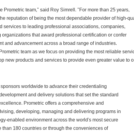
the Prometric team," said Roy Simrell. "For more than 25 years,
he reputation of being the most dependable provider of high-qua
d services to leading professional associations, companies,
 organizations that award professional certification or confer
nt and advancement across a broad range of industries.
 Prometric team as we focus on providing the most reliable servi
op new products and services to provide even greater value to ou
 sponsors worldwide to advance their credentialing
development and delivery solutions that set the standard
 excellence. Prometric offers a comprehensive and
dvising, developing, managing and delivering programs in
logy-enabled environment across the world's most secure
e than 180 countries or through the conveniences of