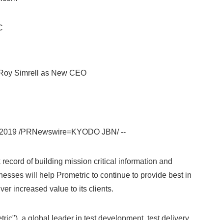
C
Roy Simrell as New CEO
 2019 /PRNewswire=KYODO JBN/ --
Japanese
k record of building mission critical information and
esses will help Prometric to continue to provide best in
ver increased value to its clients.
ic"), a global leader in test development, test delivery