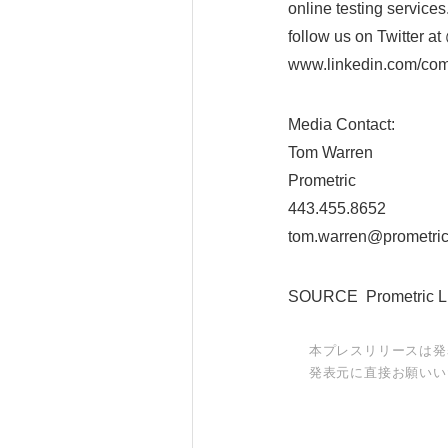
online testing service
follow us on Twitter a
www.linkedin.com/com
Media Contact:
Tom Warren
Prometric
443.455.8652
tom.warren@prometri
SOURCE Prometric 
本プレスリリースは発
発表元に直接お願いい