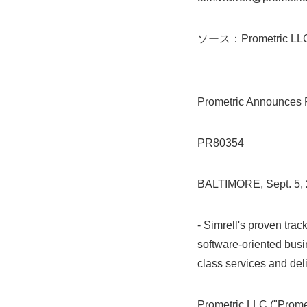
ソース：Prometric LL
Prometric Announces 
PR80354
BALTIMORE, Sept. 5,
- Simrell's proven trac
software-oriented busin
class services and deli
Prometric LLC ("Prometr