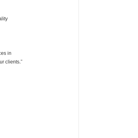
lity
ces in
r clients."