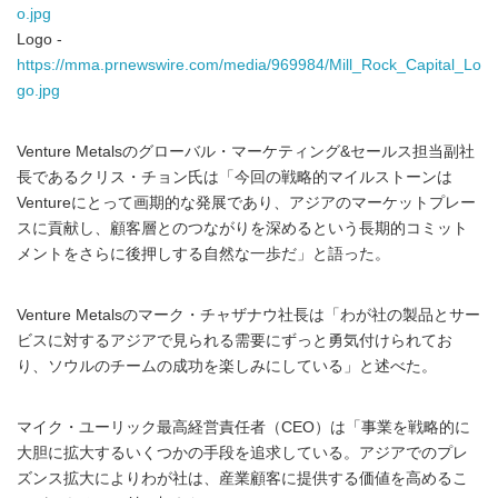
o.jpg
Logo -
https://mma.prnewswire.com/media/969984/Mill_Rock_Capital_Lo
go.jpg
Venture Metalsのグローバル・マーケティング&セールス担当副社
長であるクリス・チョン氏は「今回の戦略的マイルストーンは
Ventureにとって画期的な発展であり、アジアのマーケットプレー
スに貢献し、顧客層とのつながりを深めるという長期的コミット
メントをさらに後押しする自然な一歩だ」と語った。
Venture Metalsのマーク・チャザナウ社長は「わが社の製品とサー
ビスに対するアジアで見られる需要にずっと勇気付けられてお
り、ソウルのチームの成功を楽しみにしている」と述べた。
マイク・ユーリック最高経営責任者（CEO）は「事業を戦略的に
大胆に拡大するいくつかの手段を追求している。アジアでのプレ
ズンス拡大によりわが社は、産業顧客に提供する価値を高めるこ