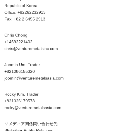
Republic of Korea
Office: +82262232913
Fax: +82 2 6455 2913
Chris Chong
+14692221402
chris@venturemetalsinc.com
Joomin Um, Trader
+821086155320
joomin@venturemetalsasia.com
Rocky Kim, Trader
+821026179578
rocky@venturemetalsasia.com
▽メディア関係問い合わせ先
Blicksilver Public Relations