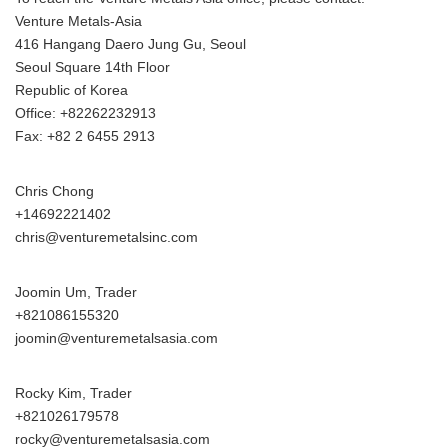
Venture Metals-Asia
416 Hangang Daero Jung Gu, Seoul
Seoul Square 14th Floor
Republic of Korea
Office: +82262232913
Fax: +82 2 6455 2913
Chris Chong
+14692221402
chris@venturemetalsinc.com
Joomin Um, Trader
+821086155320
joomin@venturemetalsasia.com
Rocky Kim, Trader
+821026179578
Japanese
rocky@venturemetalsasia.com