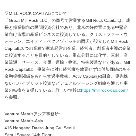
▽MILL ROCK CAPITALについて
「Great Mill Rock LLC」の商号で営業するMill Rock Capitalは、成
長と操業指向の民間投資会社であり、北米の好位置にある中堅企
業向け市場の産業ビジネスに投資している。クリストファー・ウ
ォーレン、エイディ・ペクメゾビッチの両氏が設立したMill Rock
Capitalは6つの業種で家族経営の企業、経営者、創業者主導の企業
に投資することを目的としている。重点分野には化学、素材、産
業流通、サービス、金属、運輸・物流、特殊製造などがある。Mill
Rock Capitalは、事業主に対し経営権を放棄せずに付加価値のある
金融提携関係をもたらす過半数株。Activ Capital(R)融資、優先株
ないしハイブリット投資などデュアルソーシング戦略を通じた事
業の転換を支援している。詳しい情報は
https://millrock-cap.com/
を参照。
Venture Metalsアジア事務所:
Venture Metals-Asia
416 Hangang Daero Jung Gu, Seoul
Seoul Square 14th Floor