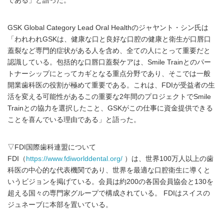
である」と語った。
GSK Global Category Lead Oral Healthのジャヤント・シン氏は
「われわれGSKは、健康な口と良好な口腔の健康と衛生が口唇口
蓋裂など専門的症状がある人を含め、全ての人にとって重要だと
認識している。包括的な口唇口蓋裂ケアは、Smile Trainとのパー
トナーシップにとってカギとなる重点分野であり、そこでは一般
開業歯科医の役割が極めて重要である。これは、FDIが受益者の生
活を変える可能性があるこの重要な2年間のプロジェクトでSmile
Trainとの協力を選択したこと、GSKがこの仕事に資金提供できる
ことを喜んでいる理由である」と語った。
▽FDI国際歯科連盟について
FDI（
https://www.fdiworlddental.org/
）は、世界100万人以上の歯
科医の中心的な代表機関であり、世界を最適な口腔衛生に導くと
いうビジョンを掲げている。会員は約200の各国会員協会と130を
超える国々の専門家グループで構成されている。 FDIはスイスの
ジュネーブに本部を置いている。