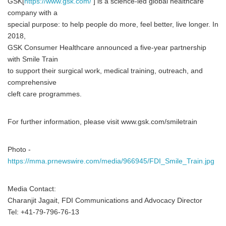
GSK[
https://www.gsk.com/
] is a science-led global healthcare
company with a
special purpose: to help people do more, feel better, live longer. In
2018,
Japanese
GSK Consumer Healthcare announced a five-year partnership
with Smile Train
to support their surgical work, medical training, outreach, and
comprehensive
cleft care programmes.
English
For further information, please visit www.gsk.com/smiletrain
Photo -
https://mma.prnewswire.com/media/966945/FDI_Smile_Train.jpg
Media Contact:
Charanjit Jagait, FDI Communications and Advocacy Director
Tel: +41-79-796-76-13