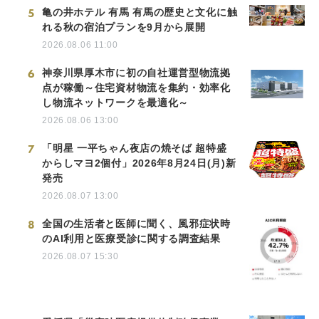
5
亀の井ホテル 有馬 有馬の歴史と文化に触
れる秋の宿泊プランを9月から展開
2026.08.06 11:00
6
神奈川県厚木市に初の自社運営型物流拠
点が稼働～住宅資材物流を集約・効率化
し物流ネットワークを最適化～
2026.08.06 13:00
7
「明星 一平ちゃん夜店の焼そば 超特盛
からしマヨ2個付」2026年8月24日(月)新
発売
2026.08.07 13:00
8
全国の生活者と医師に聞く、風邪症状時
のAI利用と医療受診に関する調査結果
2026.08.07 15:30