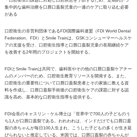
＊口腔衛生の課題に対処し口腔疾患を予防するため、定期的かつ
集中的な歯科治療を口唇口蓋裂児童の一連のケアに取り込む必要
がある
口腔衛生の非営利団体であるFDI国際歯科連盟（FDI World Dental
Federation、FDI）とSmile Trainは、GSKコンシューマーヘルスケ
アの支援を受け、口腔衛生指導と口唇口蓋裂児童の長期継続ケア
を改善する2年間のプロジェクトを開始する。
FDIとSmile Trainは共同で、歯科医やその他の口唇口蓋裂ケアチー
ムのメンバーのため、口腔衛生教育リソースを開発する。また、
口腔衛生の重要性について口唇口蓋裂患者とその家族に教える資
料を作成し、口唇口蓋裂手術後の口腔衛生ケアの課題に対する認
識を高め、基本的な口腔衛生指導を提供する。
FDI会長のキャスリン・ケル博士は「世界中で700人の子どものう
ち1人が口唇口蓋裂である。われわれは、インドだけでも口唇口蓋
裂の赤ちゃんが毎日100人生まれ、こうした子どもの多くが生き延
びられないと推定している。米国では、口唇口蓋裂の赤ちゃんが