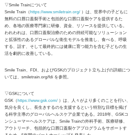
▽Smile Trainについて
Smile Train（
https://www.smiletrain.org/
）は、世界中の子どもに
無料の口唇口蓋裂手術と包括的な口唇口蓋裂ケアを提供するた
め、各地の医療専門家に研修、資金、リソースを提供している。
われわれは、口唇口蓋裂治療のための持続可能なソリューション
と拡張性のあるグローバルな衛生モデルを推進し、食べる、呼吸
する、話す、そして最終的には健康に育つ能力を含む子どもの生
活を劇的に改善している。
Smile Train、FDI、およびGSKのプロジェクト立ち上げの詳細につ
いては、smiletrain.org/fdi を参照。
▽GSKについて
GSK（
https://www.gsk.com/
）は、人々がより多くのことを行い、
気分を良くし、長生きするのを支援するという特別な目標を掲げ
る科学主導のグローバルヘルスケア企業である。2018年、GSKコ
ンシューマーヘルスケアは、Smile Trainの外科手術、医療研修、
アウトリーチ、包括的な口唇口蓋裂ケアプログラムをサポートす