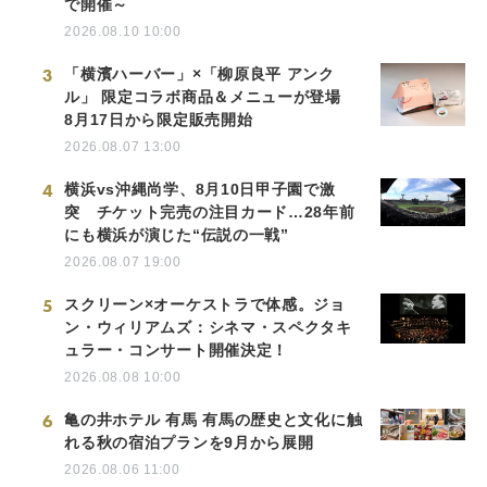
で開催～
2026.08.10 10:00
3
「横濱ハーバー」×「柳原良平 アンク
ル」 限定コラボ商品＆メニューが登場
8月17日から限定販売開始
2026.08.07 13:00
4
横浜vs沖縄尚学、8月10日甲子園で激
突 チケット完売の注目カード…28年前
にも横浜が演じた“伝説の一戦”
2026.08.07 19:00
5
スクリーン×オーケストラで体感。ジョ
ン・ウィリアムズ：シネマ・スペクタキ
ュラー・コンサート開催決定！
2026.08.08 10:00
6
亀の井ホテル 有馬 有馬の歴史と文化に触
れる秋の宿泊プランを9月から展開
2026.08.06 11:00