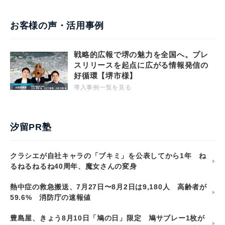
お客様の声・活用事例
戦略的広報で堺の魅力を全国へ。プレ
スリリースを起点に広がる情報発信の
好循環【堺市様】
導入事例一覧を見る
汐留PR塾
クラシエが自社キャラの「ブキミ」を公表してから1年 ね
るねるねるね40周年、魔女さんの変身
熱中症の救急搬送、7月27日〜8月2日は9,180人 高齢者が
59.6% 消防庁の速報値
豊島屋、きょう8月10日「鳩の日」限定 鳩サブレー1枚が