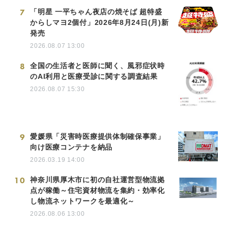
7
「明星 一平ちゃん夜店の焼そば 超特盛
からしマヨ2個付」2026年8月24日(月)新
発売
2026.08.07 13:00
8
全国の生活者と医師に聞く、風邪症状時
のAI利用と医療受診に関する調査結果
2026.08.07 15:30
9
愛媛県「災害時医療提供体制確保事業」
向け医療コンテナを納品
2026.03.19 14:00
10
神奈川県厚木市に初の自社運営型物流拠
点が稼働～住宅資材物流を集約・効率化
し物流ネットワークを最適化～
2026.08.06 13:00