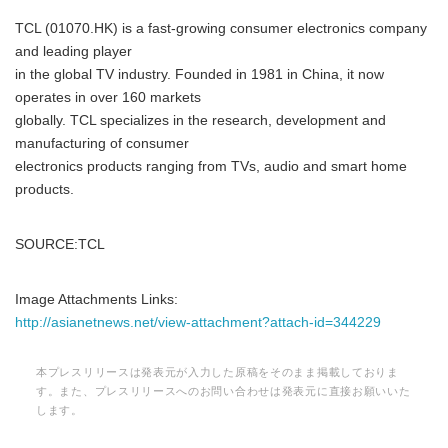
TCL (01070.HK) is a fast-growing consumer electronics company
and leading player
in the global TV industry. Founded in 1981 in China, it now
operates in over 160 markets
globally. TCL specializes in the research, development and
manufacturing of consumer
electronics products ranging from TVs, audio and smart home
products.
SOURCE:TCL
Image Attachments Links:
http://asianetnews.net/view-attachment?attach-id=344229
本プレスリリースは発表元が入力した原稿をそのまま掲載しておりま
す。また、プレスリリースへのお問い合わせは発表元に直接お願いいた
します。