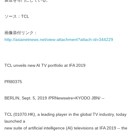
製造を専門にしている。
ソース：TCL
画像添付リンク：
http://asianetnews.net/view-attachment?attach-id=344229
TCL unveils new AI TV portfolio at IFA 2019
PR80375
BERLIN, Sept. 5, 2019 /PRNewswire=KYODO JBN/ --
TCL (01070.HK), a leading player in the global TV industry, today
launched a
new suite of artificial intelligence (AI) televisions at IFA 2019 -- the