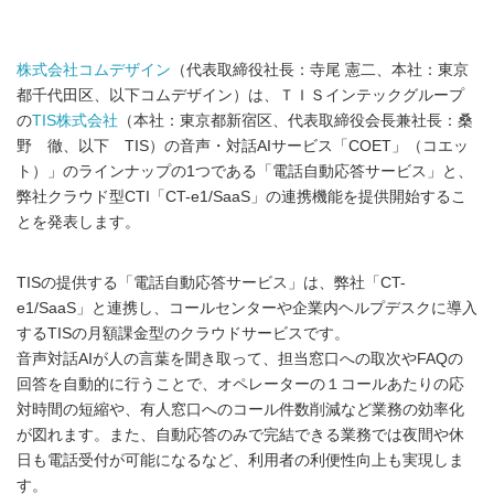
株式会社コムデザイン
（代表取締役社長：寺尾 憲二、本社：東京
都千代田区、以下コムデザイン）は、ＴＩＳインテックグループ
の
TIS株式会社
（本社：東京都新宿区、代表取締役会長兼社長：桑
野 徹、以下 TIS）の音声・対話AIサービス「COET」（コエッ
ト）」のラインナップの1つである「電話自動応答サービス」と、
弊社クラウド型CTI「CT-e1/SaaS」の連携機能を提供開始するこ
とを発表します。
TISの提供する「電話自動応答サービス」は、弊社「CT-
e1/SaaS」と連携し、コールセンターや企業内ヘルプデスクに導入
するTISの月額課金型のクラウドサービスです。
音声対話AIが人の言葉を聞き取って、担当窓口への取次やFAQの
回答を自動的に行うことで、オペレーターの１コールあたりの応
対時間の短縮や、有人窓口へのコール件数削減など業務の効率化
が図れます。また、自動応答のみで完結できる業務では夜間や休
日も電話受付が可能になるなど、利用者の利便性向上も実現しま
す。