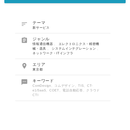

テーマ
新サービス

ジャンル
情報通信機器
、
エレクトロニクス・精密機
械・器具
、
システムインテグレーション
、
ネットワーク・ITインフラ

エリア
東京都

キーワード
ComDesign、コムデザイン、TIS、CT-
e1/SaaS、COET、電話自動応答、クラウド
CTI