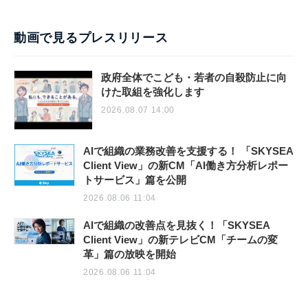
動画で見るプレスリリース
政府全体でこども・若者の自殺防止に向
けた取組を強化します
2026.08.07 14:00
AIで組織の業務改善を支援する！ 「SKYSEA
Client View」の新CM「AI働き方分析レポー
トサービス」篇を公開
2026.08.06 11:04
AIで組織の改善点を見抜く！「SKYSEA
Client View」の新テレビCM「チームの変
革」篇の放映を開始
2026.08.06 11:04