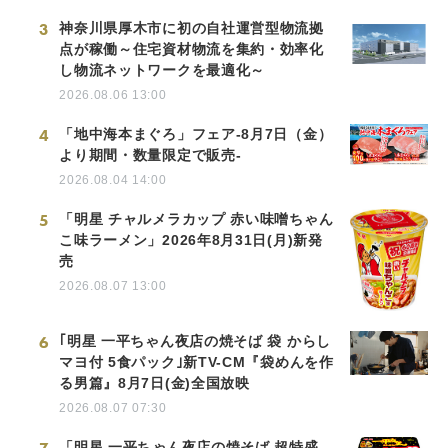
3
神奈川県厚木市に初の自社運営型物流拠
点が稼働～住宅資材物流を集約・効率化
し物流ネットワークを最適化～
2026.08.06 13:00
4
「地中海本まぐろ」フェア-8月7日（金）
より期間・数量限定で販売-
2026.08.04 14:00
5
「明星 チャルメラカップ 赤い味噌ちゃん
こ味ラーメン」2026年8月31日(月)新発
売
2026.08.07 13:00
6
｢明星 一平ちゃん夜店の焼そば 袋 からし
マヨ付 5食パック｣新TV-CM『袋めんを作
る男篇』8月7日(金)全国放映
2026.08.07 07:30
「明星 一平ちゃん夜店の焼そば 超特盛