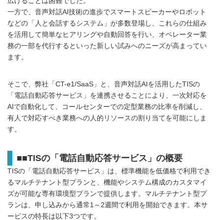
広げることは困難でした。
一方で、音声対話AI技術の進歩でスマートスピーカーやロボット
などの「人と会話するシステム」が多数登場し、これらの仕組み
を活用して簡単なヒアリングや自動回答を行い、オペレーター業
務の一部を代行するといった新しい試みへのニーズが高まってい
ます。
そこで、弊社「CT-e1/SaaS」と、音声対話AIを活用したTISの
「電話自動応答サービス」を連携させることにより、一次対応を
AIで自動化して、コールセンターでの定型業務の比率を削減し、
有人で対応すべき業務への人的リソースの割り当てを可能にしま
す。
■■TISの「電話自動応答サービス」の概要
TISの「電話自動応答サービス」は、標準機能を低価格で利用でき
るマルチテナント型プランと、機能やシステム構成のカスタマイ
ズが可能な専有環境型プランで提供します。マルチテナント型プ
ランは、申し込みから通常1～2週間で利用を開始できます。本サ
ービスの特長は以下3つです。