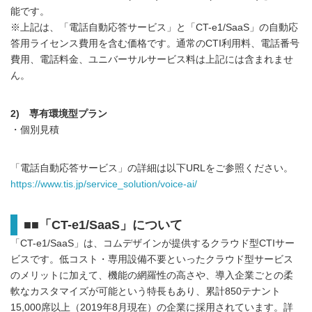
能です。
※上記は、「電話自動応答サービス」と「CT-e1/SaaS」の自動応
答用ライセンス費用を含む価格です。通常のCTI利用料、電話番号
費用、電話料金、ユニバーサルサービス料は上記には含まれませ
ん。
2) 専有環境型プラン
・個別見積
「電話自動応答サービス」の詳細は以下URLをご参照ください。
https://www.tis.jp/service_solution/voice-ai/
■■「CT-e1/SaaS」について
「CT-e1/SaaS」は、コムデザインが提供するクラウド型CTIサー
ビスです。低コスト・専用設備不要といったクラウド型サービス
のメリットに加えて、機能の網羅性の高さや、導入企業ごとの柔
軟なカスタマイズが可能という特長もあり、累計850テナント
15,000席以上（2019年8月現在）の企業に採用されています。詳