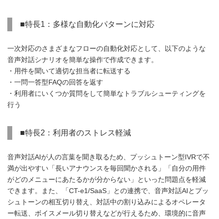
■特長1：多様な自動化パターンに対応
一次対応のさまざまなフローの自動化対応として、以下のような
音声対話シナリオを簡単な操作で作成できます。
・用件を聞いて適切な担当者に転送する
・一問一答型FAQの回答を返す
・利用者にいくつか質問をして簡単なトラブルシューティングを
行う
■特長2：利用者のストレス軽減
音声対話AIが人の言葉を聞き取るため、プッシュトーン型IVRで不
満が出やすい「長いアナウンスを毎回聞かされる」「自分の用件
がどのメニューにあたるかが分からない」といった問題点を軽減
できます。また、「CT-e1/SaaS」との連携で、音声対話AIとプッ
シュトーンの相互切り替え、対話中の割り込みによるオペレータ
ー転送、ボイスメール切り替えなどが行えるため、環境的に音声