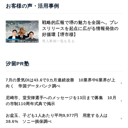
お客様の声・活用事例
戦略的広報で堺の魅力を全国へ。プレ
スリリースを起点に広がる情報発信の
好循環【堺市様】
導入事例一覧を見る
汐留PR塾
7月の景気DIは43.6で3カ月連続改善 10業界中6業界が上
向く 帝国データバンク調べ
尼崎市、堂安律選手へのメッセージを13日まで募集 10月
の市制110周年式典で掲示
お盆玉、子ども1人あたり平均9,977円 用意する人は
38.6% ソニー損保調べ