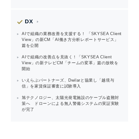
DX
AIで組織の業務改善を支援する！ 「SKYSEA Client
View」の新CM「AI働き方分析レポートサービス」
篇を公開
AIで組織の改善点を見抜く！「SKYSEA Client
View」の新テレビCM「チームの変革」篇の放映を
開始
いえらぶパートナーズ、Dwilarと協業し「越境与
信」を家賃保証審査に試験導入
旭テクノロジー、太陽光発電施設のケーブル盗難対
策へ ドローンによる無人警備システムの実証実験
が完了