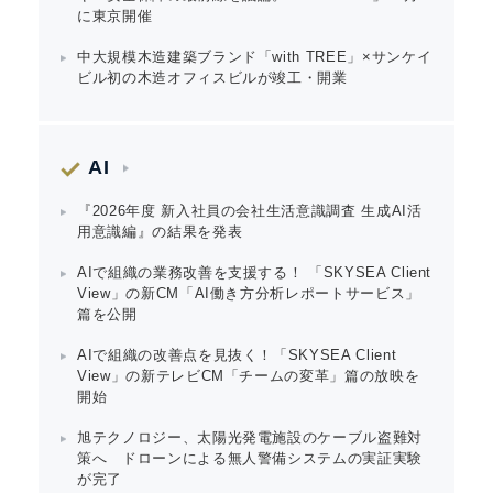
に東京開催
中大規模木造建築ブランド「with TREE」×サンケイ
ビル初の木造オフィスビルが竣工・開業
English
AI
『2026年度 新入社員の会社生活意識調査 生成AI活
用意識編』の結果を発表
AIで組織の業務改善を支援する！ 「SKYSEA Client
View」の新CM「AI働き方分析レポートサービス」
篇を公開
AIで組織の改善点を見抜く！「SKYSEA Client
View」の新テレビCM「チームの変革」篇の放映を
開始
旭テクノロジー、太陽光発電施設のケーブル盗難対
策へ ドローンによる無人警備システムの実証実験
が完了