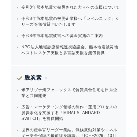
令和8年熊本地震で被災された方々への支援について
令和8年熊本地震の被災企業様へ「レベルニック」シ
リーズを無償貸与いたします
令和8年熊本地震被害への募金実施のご案内
NPO法人地域診療情報連携協議会、熊本地震被災地
へストレスケア支援と多言語支援を無償提供
脱炭素
米アリゾナ州フェニックスで賃貸集合住宅を日系企
業と共同開発
広告・マーケティング領域の制作・運用プロセスの
脱炭素化を支援する「MIRAI STANDARD
SWITCH」を提供開始
Japanese
世界の産学官リーダー集結。気候変動対策やエネル
ギー安全保障の最前線を議論。「ICEF2026」10月