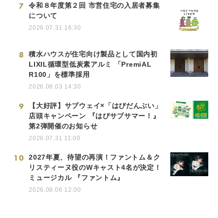
7
令和８年度第２回 市営住宅の入居者募集
について
2026.07.31 16:30
8
積水ハウスが住宅向け製品として国内初
LIXIL循環型低炭素アルミ 「PremiAL
R100」を標準採用
2026.08.03 14:30
9
【大好評】サブウェイ×「はぴだんぶい」
店頭キャンペーン 『はぴサブサマー！』
第2弾開催のお知らせ
2026.07.31 11:00
10
2027年夏、待望の再演！ファントム＆ク
リスティーヌ役のWキャスト4名が決定！
ミュージカル 『ファントム』
2026.08.06 12:00